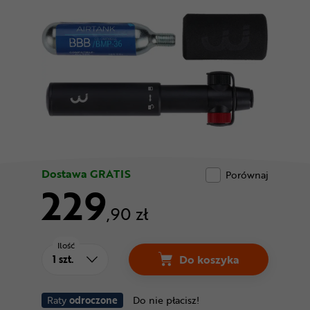
Odżywki
Nowości
Superoferta
Dostawa GRATIS
Porównaj
229
,90 zł
Ilość
Do koszyka
Raty
odroczone
Do nie płacisz!