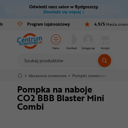
Odwiedź nasz salon w Bydgoszczy.
Ctrl
M
Dowiedz się więcej
Rowery
4h
Program
lojalnościowy
4,9/5
Nasza ocen
Menu główne
E-bike
Informacje o produkcie
Części
Menu
Kontrast
Zaloguj się
Koszyk
Do koszyka
Akcesoria
Odzież
Szczegółowe informacje
>
Akcesoria rowerowe
>
Pompki rowerowe
>
Pompki 
Pompka na naboje
Kaski
Stopka
CO2 BBB Blaster Mini
Buty
Combi
Mapa strony
Warsztat