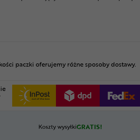
lkości paczki oferujemy różne sposoby dostawy.
ie
w
GRATIS!
Koszty wysyłki