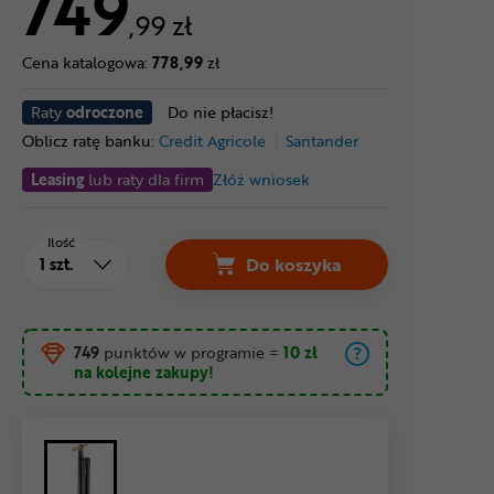
749
,99 zł
Cena katalogowa:
778,99
zł
Raty
odroczone
Do nie płacisz!
Oblicz ratę banku:
Credit Agricole
Santander
Leasing
lub raty dla firm
Złóż wniosek
Ilość
Do koszyka
749
punktów w programie
=
10 zł
na kolejne zakupy!