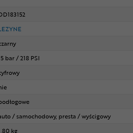
DD183152
LEZYNE
czarny
15 bar / 218 PSI
cyfrowy
nie
podłogowe
auto / samochodowy, presta / wyścigowy
1,80 kg