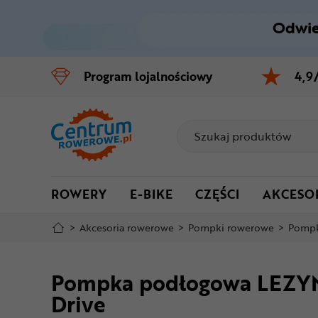
Odwie
Control
M
Program
lojalnościowy
4,9
Menu główne
Informacje o produkcie
Do koszyka
ROWERY
E-BIKE
CZĘŚCI
AKCESO
Szczegółowe informacje
>
Akcesoria rowerowe
>
Pompki rowerowe
>
Pompk
Stopka
Pompka podłogowa LEZYNE
Mapa strony
Drive