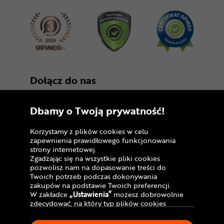
Dołącz do nas
Dbamy o Twoją prywatność!
Korzystamy z plików cookies w celu
zapewnienia prawidłowego funkcjonowania
strony internetowej.
Zgadzając się na wszystkie pliki cookies
Copyright © 2005 - 2026
pozwolisz nam na dopasowanie treści do
Twoich potrzeb podczas dokonywania
Polityka prywatności i zasady korzystania z
zakupów na podstawie Twoich preferencji.
serwisu
W zakładce
„Ustawienia”
możesz dobrowolnie
zdecydować, na który typ plików cookies
Informacja o plikach cookies
chciałbyś zezwolić.
Klikając
„Akceptuję”
, wyrażasz zgodę na