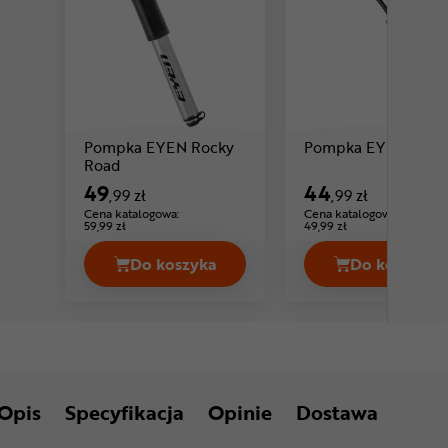
Pompka EYEN Rocky
Pompka EYEN Ricky
Cena: 49 ,99 zł
Road
49
44
,99 zł
,99 zł
Cena katalogowa:
Cena katalogowa:
59,99 zł
49,99 zł
Do koszyka
Do koszyka
Pompka EYEN Rocky Road Cena 49,9
Pompka 
Opis
Specyfikacja
Opinie
Dostawa