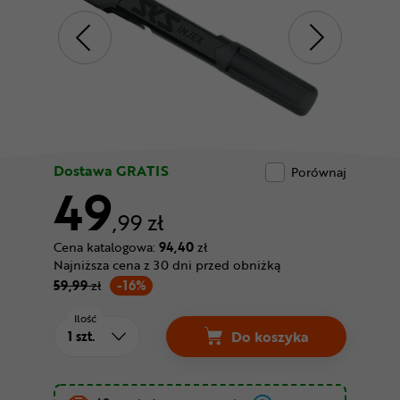
Odżywki
Nowości
Superoferta
Dostawa GRATIS
Porównaj
49
,99 zł
Cena katalogowa:
94,40
zł
Najniższa cena z 30 dni przed obniżką
59,99
zł
-16%
Ilość
Do koszyka
Pompka SKS Injex Ce