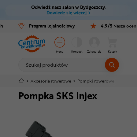
Odwiedź nasz salon w Bydgoszczy.
Ctrl
M
Dowiedz się więcej
Rowery
4h
Program
lojalnościowy
4,9/5
Nasza ocen
Menu główne
E-bike
Informacje o produkcie
Części
Menu
Kontrast
Zaloguj się
Koszyk
Do koszyka
Akcesoria
Odzież
Szczegółowe informacje
>
Akcesoria rowerowe
>
Pompki rowerowe
>
Pompki 
Pompka SKS Injex
Kaski
Stopka
Buty
Mapa strony
Warsztat