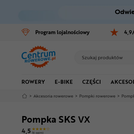
Odwie
Control
M
Program
lojalnościowy
4,9
Menu główne
Informacje o produkcie
Do koszyka
ROWERY
E-BIKE
CZĘŚCI
AKCESO
Szczegółowe informacje
>
Akcesoria rowerowe
>
Pompki rowerowe
>
Pompk
Stopka
Pompka SKS VX
Mapa strony
4,5
16 opinii