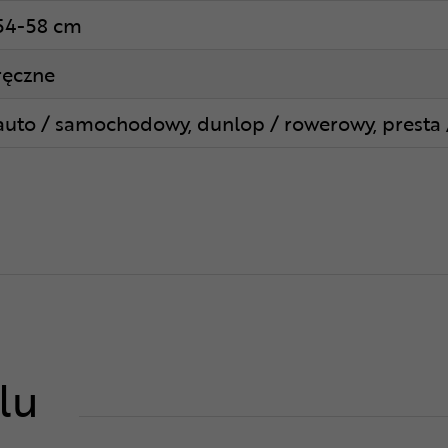
54-58 cm
ręczne
auto / samochodowy, dunlop / rowerowy, presta
lu