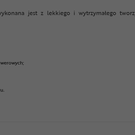
wykonana jest z lekkiego i wytrzymałego twor
owerowych;
u.