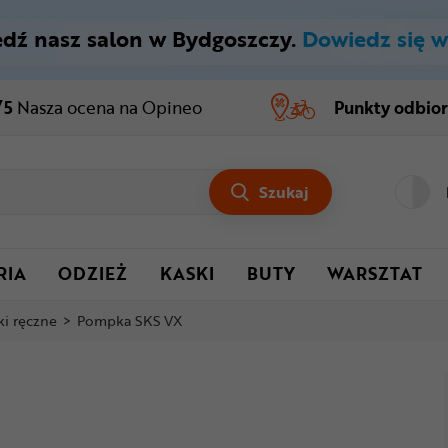
dź nasz salon w Bydgoszczy.
Dowiedz się w
/5
Nasza ocena
na Opineo
Punkty odbio
Szukaj
RIA
ODZIEŻ
KASKI
BUTY
WARSZTAT
i ręczne
>
Pompka SKS VX