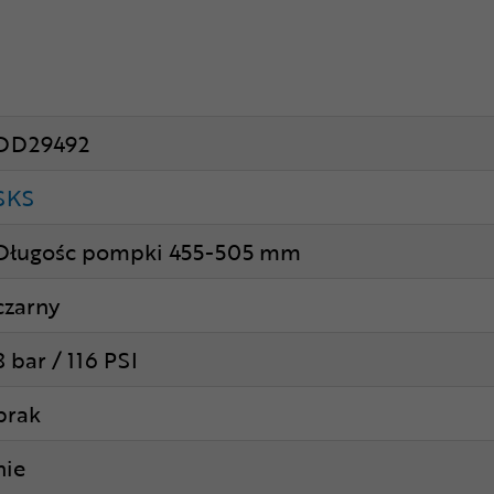
DD29492
SKS
Długośc pompki 455-505 mm
czarny
8 bar / 116 PSI
brak
nie