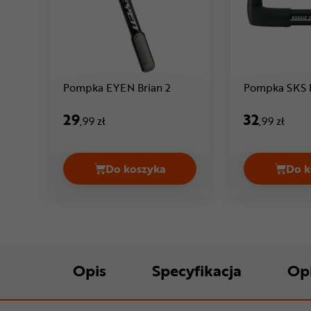
Cena: 29 ,99 zł
Pompka EYEN Brian 2
Pompka SKS 
29
32
,99 zł
,99 zł
Do koszyka
Do k
Pompka EYEN Brian 2 Cena 29,99 
Opis
Specyfikacja
Op