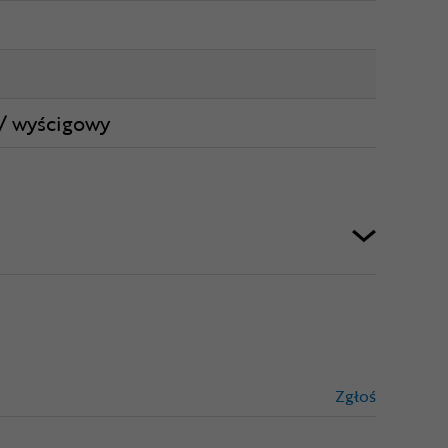
 / wyścigowy
Zgłoś
treści niez