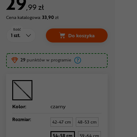
29
,99 zł
Cena katalogowa:
33,90
zł
Ilość
Do koszyka
Pompka SKS VX Cena 29 ,
29
punktów w programie
Kolor:
czarny
Rozmiar:
42-47 cm
48-53 cm
54-58 cm
59-64 cm