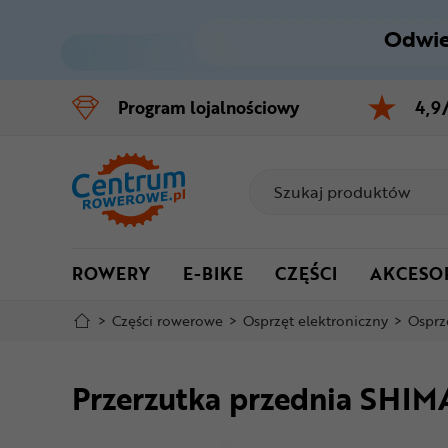
Odwie
Control
M
Program
lojalnościowy
4,9
Menu główne
Informacje o produkcie
Do koszyka
ROWERY
E-BIKE
CZĘŚCI
AKCESO
Szczegółowe informacje
>
Części rowerowe
>
Osprzęt elektroniczny
>
Osprz
Stopka
Przerzutka przednia SHI
Mapa strony