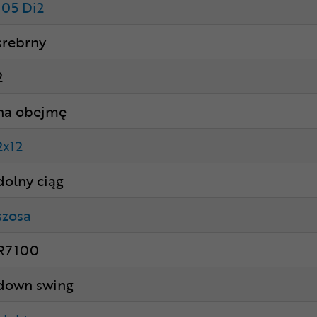
105 Di2
srebrny
2
na obejmę
2x12
dolny ciąg
szosa
R7100
down swing