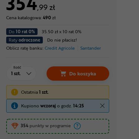
354
,99 zł
Cena katalogowa:
490
zł
Do
10 rat 0%
35.50 zł x 10 rat 0%
Raty
odroczone
Do nie płacisz!
Oblicz ratę banku:
Credit Agricole
Santander
Ilość
Do koszyka
Ostatnia
1 szt.
Kupiono
wczoraj
o godz.
14:25
354
punkty w programie