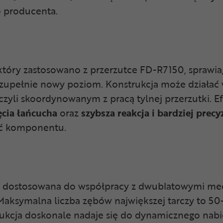
 producenta.
który zastosowano z przerzutce FD-R7150, sprawia,
zupełnie nowy poziom. Konstrukcja może działać w
yli skoordynowanym z pracą tylnej przerzutki. Efe
cia łańcucha
oraz
s
zybsza reakcja i bardziej prec
ść komponentu.
st dostosowana do współpracy z dwublatowymi m
ksymalna liczba zębów największej tarczy to 50-
trukcja doskonale nadaje się do dynamicznego nab