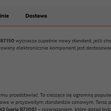
inie
Dostawa
D-R7150
wyznacza zupełnie nowy standard, jeśli cho
rowany elektronicznie komponent jest dostosowa
ikomu przedstawiać. To ciesząca się ogromną pop
tkowe w przyzwoitym standardzie cenowym. Teraz 
i2 (seria R7100)
– rozwiązaniem, które dotąd był