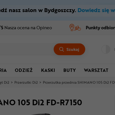
dź nasz salon w Bydgoszczy.
Dowiedz się w
/5
Nasza ocena
na Opineo
Punkty odbio
Szukaj
RIA
ODZIEŻ
KASKI
BUTY
WARSZTAT
ęt Di2
>
Przerzutki Di2
>
Przerzutka przednia SHIMANO 105 Di2 F
MANO 105 Di2 FD-R7150