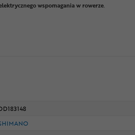
elektrycznego wspomagania w rowerze
.
DD183148
SHIMANO