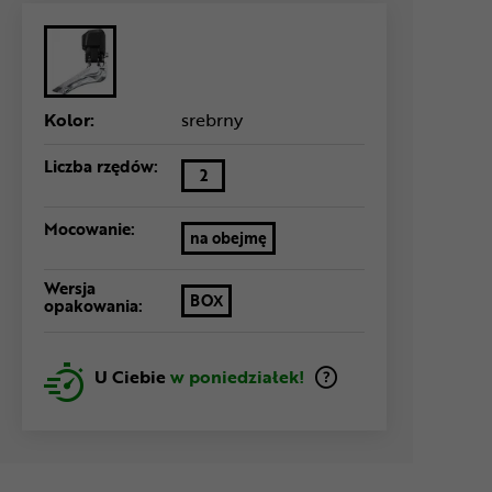
Kolor:
srebrny
Liczba rzędów:
2
Mocowanie:
na obejmę
Wersja
BOX
opakowania:
U Ciebie
w poniedziałek!