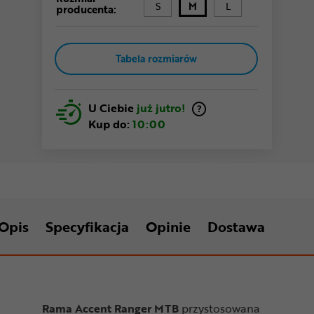
S
M
L
producenta:
Tabela rozmiarów
U Ciebie
już jutro!
Kup do:
10:00
Opis
Specyfikacja
Opinie
Dostawa
Rama Accent Ranger MTB
przystosowana