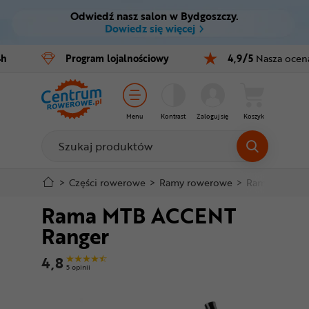
Odwiedź nasz salon w Bydgoszczy.
Ctrl
M
Dowiedz się więcej
Rowery
4h
Program
lojalnościowy
4,9/5
Nasza ocen
Menu główne
E-bike
Informacje o produkcie
Części
Menu
Kontrast
Zaloguj się
Koszyk
Do koszyka
Akcesoria
Odzież
Szczegółowe informacje
>
Części rowerowe
>
Ramy rowerowe
>
Ramy MTB sz
Rama MTB ACCENT
Kaski
Stopka
Ranger
Buty
Mapa strony
4,8
5 opinii
Warsztat