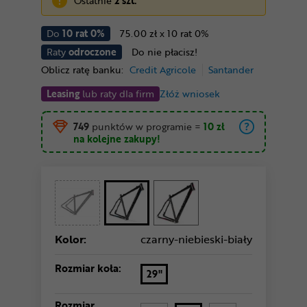
Ostatnie
2 szt.
Do
10 rat 0%
75.00 zł x 10 rat 0%
Raty
odroczone
Do nie płacisz!
Oblicz ratę banku:
Credit Agricole
Santander
Leasing
lub raty dla firm
Złóż wniosek
749
punktów w programie
=
10 zł
na kolejne zakupy!
Kolor:
czarny-niebieski-biały
Rozmiar koła:
29"
Rozmiar