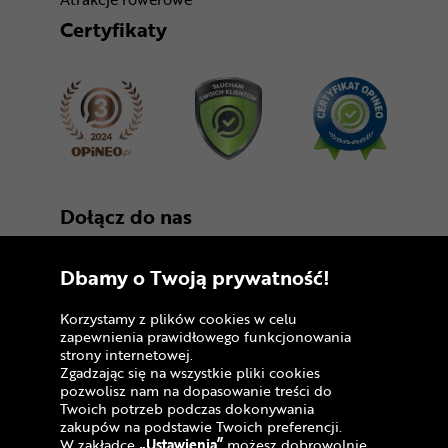
Certyfikaty
Dołącz do nas
Dbamy o Twoją prywatność!
Korzystamy z plików cookies w celu
zapewnienia prawidłowego funkcjonowania
strony internetowej.
Zgadzając się na wszystkie pliki cookies
Copyright © 2005 - 2026
pozwolisz nam na dopasowanie treści do
Twoich potrzeb podczas dokonywania
Polityka prywatności i zasady korzystania z
zakupów na podstawie Twoich preferencji.
serwisu
W zakładce
„Ustawienia”
możesz dobrowolnie