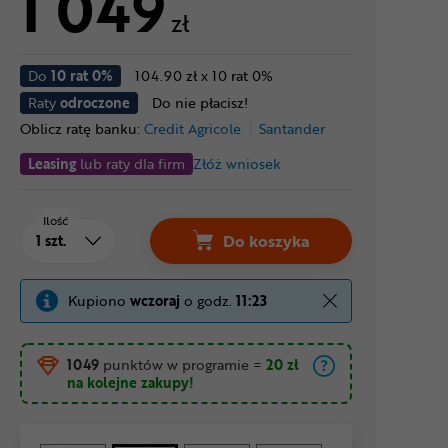
1 049
zł
Do
10 rat 0%
104.90 zł x 10 rat 0%
Raty
odroczone
Do nie płacisz!
Oblicz ratę banku:
Credit Agricole
Santander
Leasing
lub raty dla firm
Złóż wniosek
Ilość
Do koszyka
Kupiono
wczoraj
o godz.
11:23
1049
punktów w programie
=
20 zł
na kolejne zakupy!