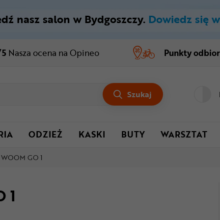
dź nasz salon w Bydgoszczy.
Dowiedz się w
/5
Nasza ocena
na Opineo
Punkty odbio
Szukaj
RIA
ODZIEŻ
KASKI
BUTY
WARSZTAT
y WOOM GO 1
 1