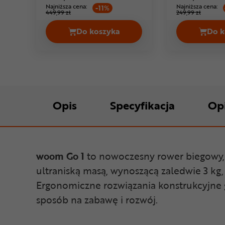
Najniższa cena:
Najniższa cena:
-11%
449,99 zł
249,99 zł
Do koszyka
Do k
Rower biegowy OXFELD WEE 12 Ce
Opis
Specyfikacja
Op
woom Go 1
to nowoczesny rower biegowy, 
ultraniską masą, wynoszącą zaledwie 3 kg
Ergonomiczne rozwiązania konstrukcyjne 
sposób na zabawę i rozwój.