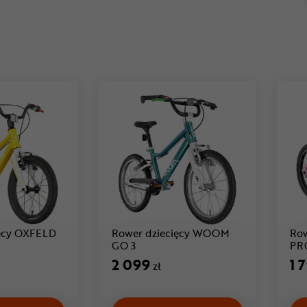
ięcy OXFELD
Rower dziecięcy WOOM
Row
1 099 zł
Cena: 2 099 zł
GO 3
PRO
2 099
1 
zł