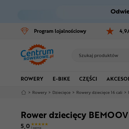
Odwie
Control
M
Program
lojalnościowy
4,9
Menu główne
Informacje o produkcie
Do koszyka
ROWERY
E-BIKE
CZĘŚCI
AKCESO
Szczegółowe informacje
>
Rowery
>
Dziecięce
>
Rowery dziecięce 16 cali
>
Stopka
Rower dziecięcy BEMOOV
Mapa strony
5,0
1 opinia