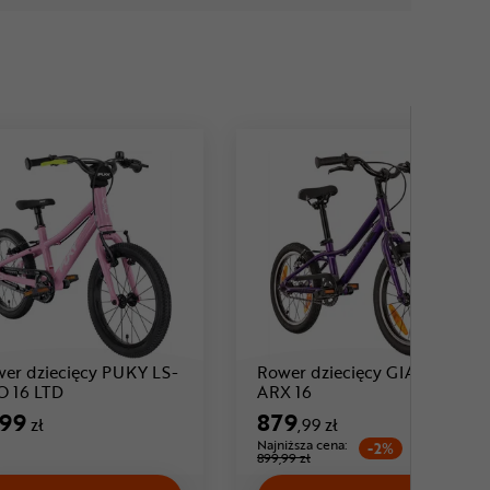
er dziecięcy PUKY LS-
Rower dziecięcy GIANT
Cena: 1 799 zł
Cena: 879 ,99 zł
 16 LTD
ARX 16
799
879
zł
,99 zł
Najniższa cena:
-2%
899,99 zł