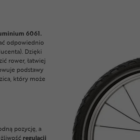
luminium 6061.
kać odpowiednio
centa). Dzięki
ć rower, łatwiej
nowuje podstawy
dzica, który może
dną pozycję, a
ożliwość
regulacji