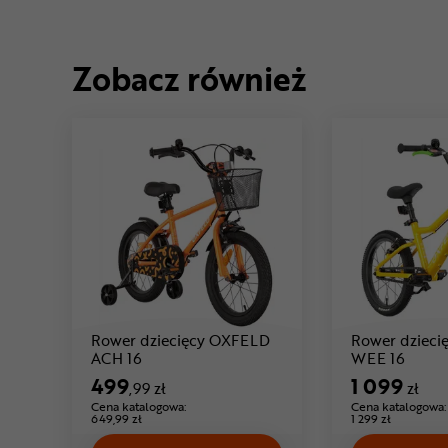
Zobacz również
Rower dziecięcy OXFELD
Rower dziec
Cena: 499 ,99 zł
Cena: 
ACH 16
WEE 16
499
1 099
,99 zł
zł
Cena katalogowa:
Cena katalogowa:
649,99 zł
1 299 zł