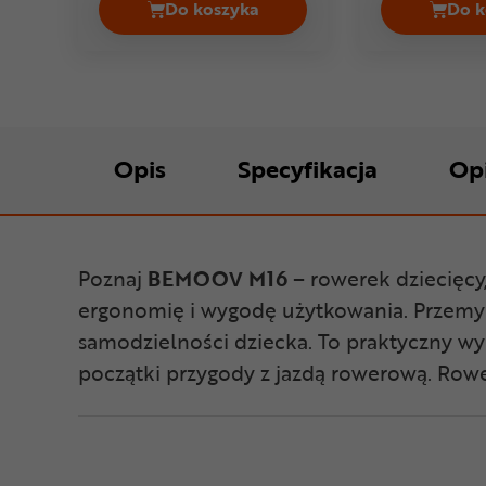
Do koszyka
Do k
Rower dziecięcy OXFELD ACH 16 C
Opis
Specyfikacja
Op
Poznaj
BEMOOV M16
– rowerek dziecięcy
ergonomię i wygodę użytkowania. Przemyś
samodzielności dziecka. To praktyczny w
początki przygody z jazdą rowerową. Rowe