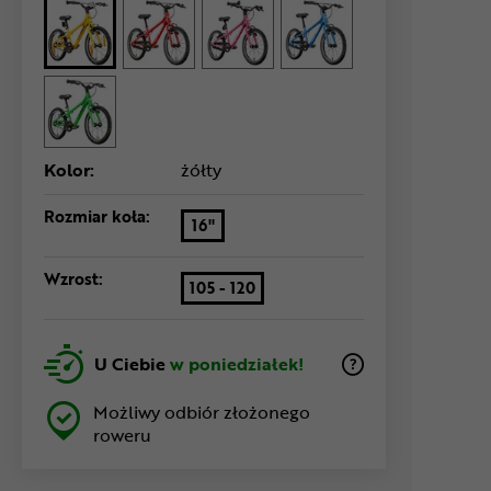
Kolor:
żółty
Rozmiar koła:
16"
Wzrost:
105 - 120
U Ciebie
w poniedziałek!
Możliwy odbiór złożonego
roweru