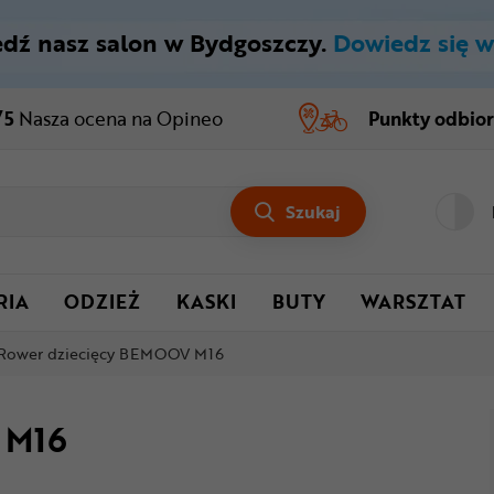
dź nasz salon w Bydgoszczy.
Dowiedz się w
/5
Nasza ocena
na Opineo
Punkty odbio
Szukaj
RIA
ODZIEŻ
KASKI
BUTY
WARSZTAT
Rower dziecięcy BEMOOV M16
 M16