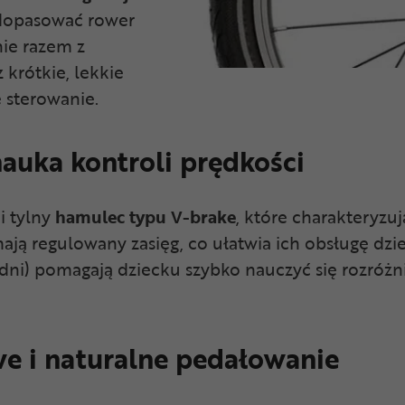
 dopasować rower
nie razem z
krótkie, lekkie
 sterowanie.
auka kontroli prędkości
i tylny
hamulec typu V-brake
, które charakteryzu
ją regulowany zasięg, co ułatwia ich obsługę dzi
edni) pomagają dziecku szybko nauczyć się rozróż
e i naturalne pedałowanie