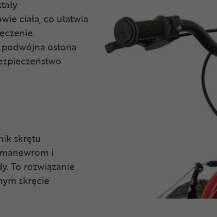
tały
ie ciała, co ułatwia
ęczenie.
 podwójna osłona
bezpieczeństwo
ik skrętu
m manewrom i
y. To rozwiązanie
nym skręcie