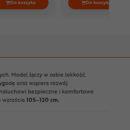
Do koszyka
Do koszyka
GO 3 Cena 2099,00 zł
Rower dziecięcy PUKY LS-PRO 16 LTD Cena 1799,
Rower dziecięc
ych. Model łączy w sobie lekkość,
ygodę oraz wspiera rozwój
 maluchowi bezpieczne i komfortowe
o wzroście
105–120 cm.