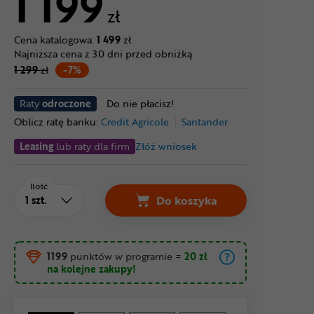
1 199
zł
Cena katalogowa:
1 499
zł
Najniższa cena z 30 dni przed obniżką
1 299
zł
-7%
Raty
odroczone
Do nie płacisz!
Oblicz ratę banku:
Credit Agricole
Santander
Leasing
lub raty dla firm
Złóż wniosek
Ilość
Do koszyka
1199
punktów w programie
=
20 zł
na kolejne zakupy!