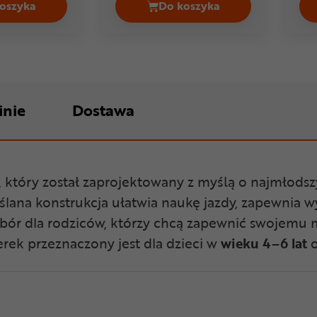
oszyka
Do koszyka
ena 499,99 zł
Rower dziecięcy OXFELD WEE 16 Cena 1099,00 zł
Rower dziecięcy WOOM 
inie
Dostawa
, który został zaprojektowany z myślą o najmłodsz
lana konstrukcja ułatwia naukę jazdy, zapewnia w
ybór dla rodziców, którzy chcą zapewnić swojemu
rek przeznaczony jest dla dzieci w
wieku 4–6 lat