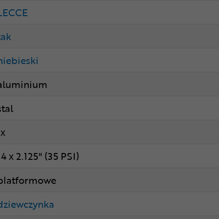
LECCE
tak
niebieski
aluminium
stal
1x
14 x 2.125" (35 PSI)
platformowe
dziewczynka