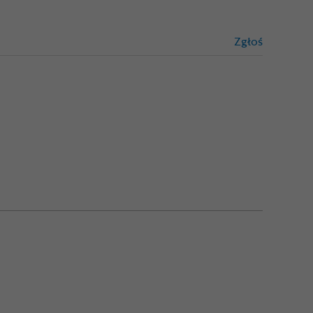
Zgłoś
treści niez