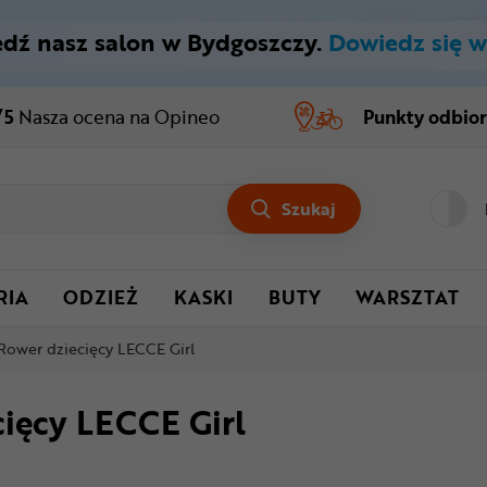
dź nasz salon w Bydgoszczy.
Dowiedz się w
/5
Nasza ocena
na Opineo
Punkty odbio
Szukaj
RIA
ODZIEŻ
KASKI
BUTY
WARSZTAT
Rower dziecięcy LECCE Girl
ięcy LECCE Girl