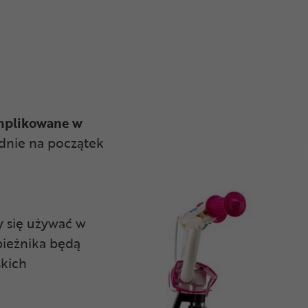
mplikowane w
dnie na początek
y się używać w
bieżnika będą
skich