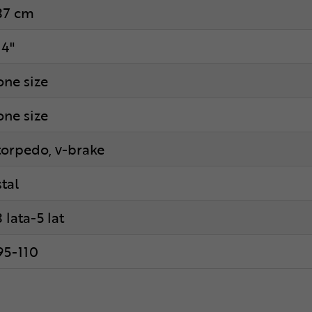
37 cm
14"
one size
one size
torpedo, v-brake
stal
3 lata-5 lat
95-110