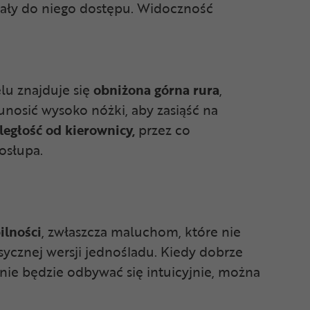
iały do niego dostępu. Widoczność
u znajduje się
obniżona górna rura
,
unosić wysoko nóżki, aby zasiąść na
egłość od kierownicy,
przez co
osłupa.
ilności
, zwłaszcza maluchom, które nie
sycznej wersji jednośladu. Kiedy dobrze
e będzie odbywać się intuicyjnie, można