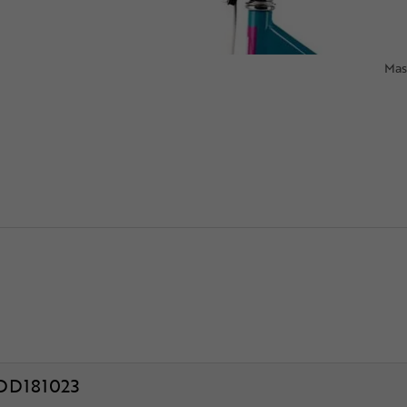
Mas
DD181023