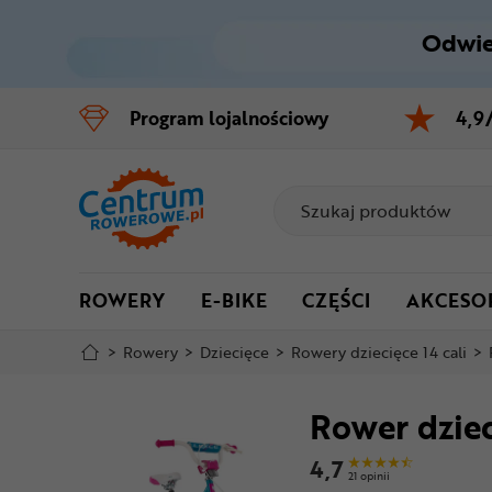
Odwie
Control
M
Program
lojalnościowy
4,9
Menu główne
Informacje o produkcie
Szczegółowe informacje
ROWERY
E-BIKE
CZĘŚCI
AKCESO
Stopka
>
Rowery
>
Dziecięce
>
Rowery dziecięce 14 cali
>
Mapa strony
Rower dziec
4,7
21 opinii