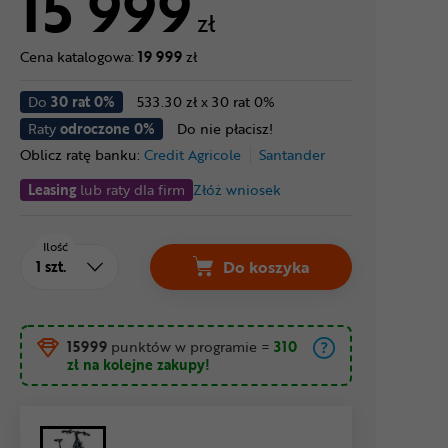
15 999
zł
Cena katalogowa:
19 999
zł
Do
30 rat 0%
533.30 zł x 30 rat 0%
Raty
odroczone 0%
Do nie płacisz!
Oblicz ratę banku:
Credit Agricole
Santander
Leasing
lub raty dla firm
Złóż wniosek
Ilość
Do koszyka
15999
punktów w programie
=
310
zł
na kolejne zakupy!