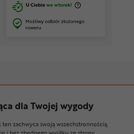
U Ciebie
we wtorek!
Możliwy odbiór złożonego
roweru
ca dla Twojej wygody
el ten zachwyca swoją wszechstronnością,
e i bez zbędnego wysiłku ze strony