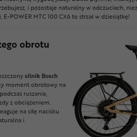
ebujesz, i pozostaje naturalny w odczuciach, niezal
i, E-POWER MTC 100 CX6 to strzał w dziesiątkę!
zego obrotu
ieszczony
silnik Bosch
jący moment obrotowy na
podczas ruszania,
zdy z obciążeniem.
reaguje na siłę nacisku
turalna i