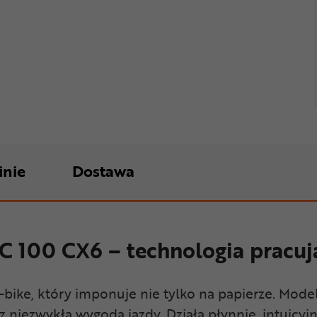
inie
Dostawa
0 CX6 – technologia pracują
e-bike, który imponuje nie tylko na papierze. Mod
ezwykłą wygodą jazdy. Działa płynnie, intuicyjni