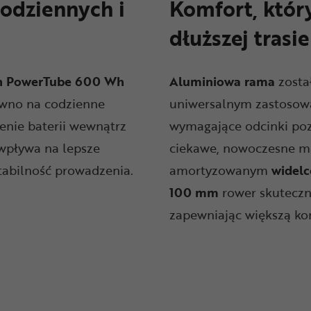
odziennych i
Komfort, który
dłuższej trasie
h PowerTube 600 Wh
Aluminiowa rama
zosta
ówno na codzienne
uniwersalnym zastosowan
zenie baterii wewnątrz
wymagające odcinki poza
 wpływa na lepsze
ciekawe, nowoczesne m
tabilność prowadzenia.
amortyzowanym
widelc
100 mm
rower skuteczn
zapewniając większą kon