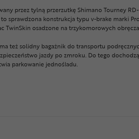
wany przez tylną przerzutkę Shimano Tourney R
prawdzona konstrukcja typu v-brake marki Proma
Pac TwinSkin osadzone na trzykomorowych obręcz
 ma też solidny bagażnik do transportu podręcznyc
ezpieczeństwo jazdy po zmroku. Do tego dochodzą 
atwia parkowanie jednośladu.