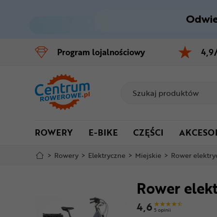
Odwie
Control
M
Program
lojalnościowy
4,9
Menu główne
Informacje o produkcie
Szczegółowe informacje
ROWERY
E-BIKE
CZĘŚCI
AKCESO
Stopka
>
Rowery
>
Elektryczne
>
Miejskie
>
Rower elektry
Mapa strony
Rower elek
4,6
5 opinii