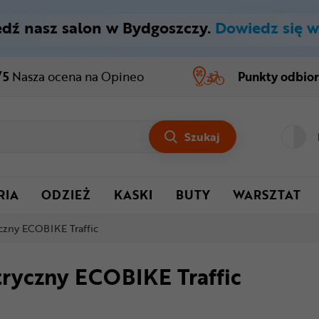
dź nasz salon w Bydgoszczy.
Dowiedz się w
/5
Nasza ocena
na Opineo
Punkty odbio
Szukaj
RIA
ODZIEŻ
KASKI
BUTY
WARSZTAT
czny ECOBIKE Traffic
tryczny ECOBIKE Traffic