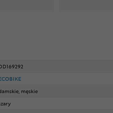
DD169292
ECOBIKE
damskie, męskie
szary