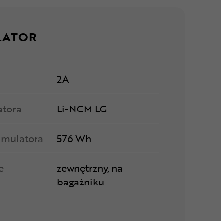
LATOR
2A
atora
Li-NCM LG
umulatora
576 Wh
e
zewnętrzny, na
bagażniku