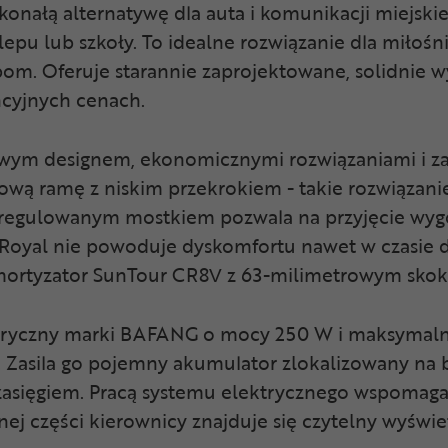
onałą alternatywę dla auta i komunikacji miejskiej
lepu lub szkoły. To idealne rozwiązanie dla miłoś
m. Oferuje starannie zaprojektowane, solidnie 
ncyjnych cenach.
owym designem, ekonomicznymi rozwiązaniami i za
wą ramę z niskim przekrokiem - takie rozwiązani
 regulowanym mostkiem pozwala na przyjęcie wyg
 Royal nie powoduje dyskomfortu nawet w czasie d
amortyzator SunTour CR8V z 63-milimetrowym skok
ektryczny marki BAFANG o mocy 250 W i maksym
. Zasila go pojemny akumulator zlokalizowany na 
 zasięgiem. Pracą systemu elektrycznego wspomaga
j części kierownicy znajduje się czytelny wyświet