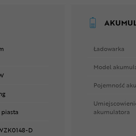
AKUMU
Nm
Ładowarka
Model akumul
 W
Pojemność ak
ng
Umiejscowieni
 piasta
akumulatora
WZK0148-D