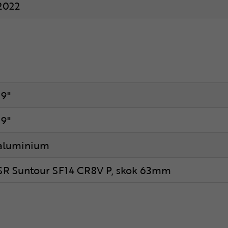
2022
19"
19"
aluminium
SR Suntour SF14 CR8V P, skok 63mm