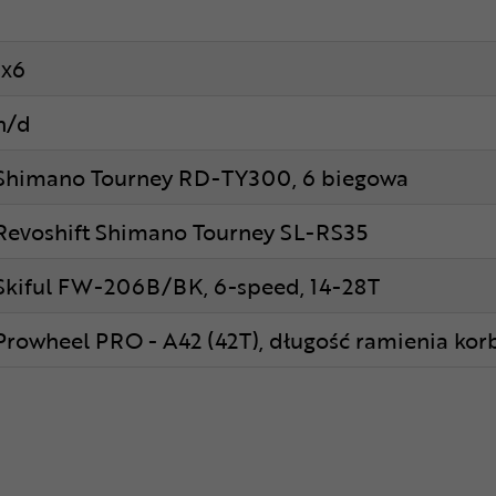
1x6
n/d
Shimano Tourney RD-TY300, 6 biegowa
Revoshift Shimano Tourney SL-RS35
Skiful FW-206B/BK, 6-speed, 14-28T
Prowheel PRO - A42 (42T), długość ramienia ko