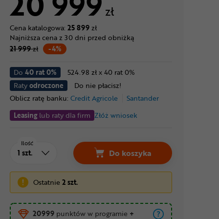
20 999
zł
Cena katalogowa:
25 899
zł
Najniższa cena z 30 dni przed obniżką
21 999
zł
-4%
Do
40 rat 0%
524.98 zł x 40 rat 0%
Raty
odroczone
Do nie płacisz!
Oblicz ratę banku:
Credit Agricole
Santander
Leasing
lub raty dla firm
Złóż wniosek
Ilość
Do koszyka
Ostatnie
2 szt.
20999
punktów w programie
+