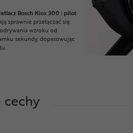
etlacz Bosch Kiox 300
i
pilot
lają sprawnie przełączać się
 odrywania wzroku od
ułamku sekundy, dopasowując
tu.
e cechy