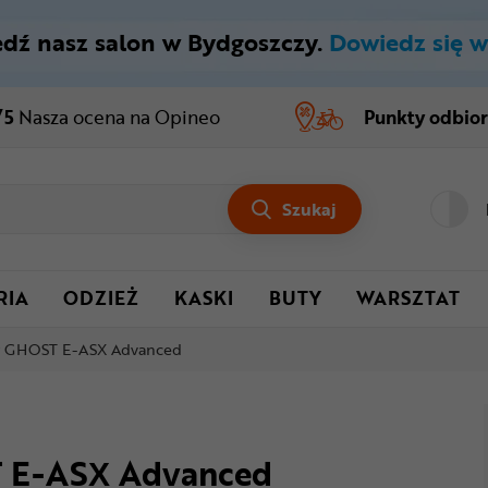
dź nasz salon w Bydgoszczy.
Dowiedz się w
/5
Nasza ocena
na Opineo
Punkty odbio
Szukaj
RIA
ODZIEŻ
KASKI
BUTY
WARSZTAT
y GHOST E-ASX Advanced
T E-ASX Advanced