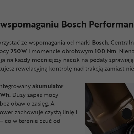
ęki wspomaganiu Bosch Performan
skorzystać ze wspomagania od marki
Bosch
. Central
mocy
250W
i momencie obrotowym
100 Nm
. Nien
a na każdy mocniejszy nacisk na pedały sprawiają,
jesz rewelacyjną kontrolę nad trakcją zamiast ni
integrowany
akumulator
 Wh.
Duży zapas mocy
bez obaw o zasięg. A
ower zachowuje czystą linię i
 co w terenie czuć od