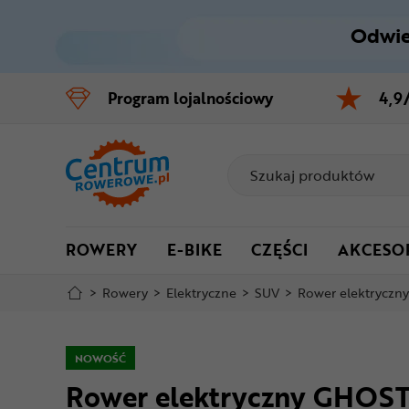
Odwie
Control
M
Program
lojalnościowy
4,9
Menu główne
Informacje o produkcie
Do koszyka
ROWERY
E-BIKE
CZĘŚCI
AKCESO
Szczegółowe informacje
>
Rowery
>
Elektryczne
>
SUV
>
Rower elektryczn
Stopka
Mapa strony
NOWOŚĆ
Rower elektryczny GHOS