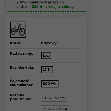
20999 punktów w programie
ekstra!
=
830 zł
na kolejne zakupy!
Kolor:
brązowy
Kształt ramy:
Low
Rozmiar koła:
27,5"
Pojemność
800 Wh
akumulatora:
Rozmiar
S (157-169 cm)
producenta:
M (167-179 cm)