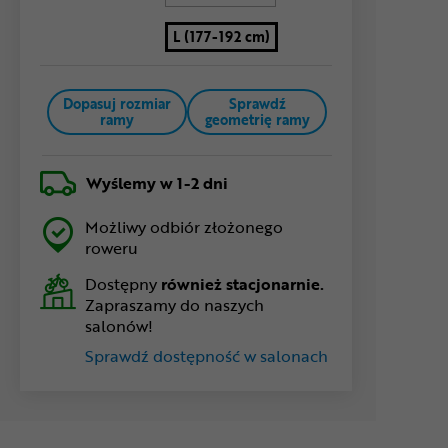
L (177-192 cm)
Dopasuj rozmiar
Sprawdź
ramy
geometrię ramy
Wyślemy
w 1-2 dni
Możliwy odbiór złożonego
roweru
Dostępny
również stacjonarnie.
Zapraszamy do naszych
salonów!
Sprawdź dostępność w salonach