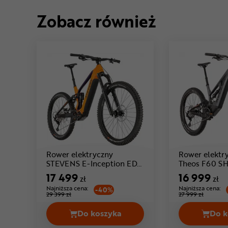
Zobacz również
Rower elektryczny
Rower elektr
STEVENS E-Inception ED
Theos F60 S
Cena: 17 499 zł
8.8.2 GTF
17 499
16 999
zł
zł
Najniższa cena:
Najniższa cena:
-40%
29 399 zł
27 999 zł
Do koszyka
Do k
Rower elektryczny STEVENS E-Inc