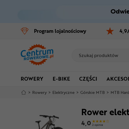
Odwie
Control
M
Program
lojalnościowy
4,9
Menu główne
Informacje o produkcie
Szczegółowe informacje
ROWERY
E-BIKE
CZĘŚCI
AKCESO
Stopka
>
Rowery
>
Elektryczne
>
Górskie MTB
>
MTB Hard
Mapa strony
Rower elek
4,0
2 opinie