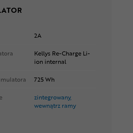
LATOR
2A
atora
Kellys Re-Charge Li-
ion internal
umulatora
725 Wh
e
zintegrowany,
wewnątrz ramy