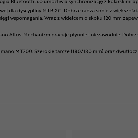
gia Bluetooth 5.0 umożliwia synchronizację z kolarskimi apl
wej dla dyscypliny MTB XC. Dobrze radzą sobie z większością
asięgi wspomagania. Wraz z widelcem o skoku 120 mm zapewn
mano Altus. Mechanizm pracuje płynnie i niezawodnie. Dobrz
imano MT200. Szerokie tarcze (180/180 mm) oraz dwutłoczko