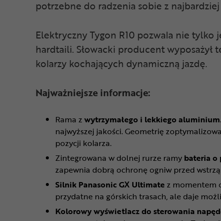
potrzebne do radzenia sobie z najbardzi
Elektryczny Tygon R10 pozwala nie tylko j
hardtaili. Słowacki producent wyposażył t
kolarzy kochających dynamiczną jazdę.
Najważniejsze informacje:
Rama z
wytrzymałego i lekkiego aluminium
najwyższej jakości. Geometrię zoptymalizo
pozycji kolarza.
Zintegrowana w dolnej rurze ramy
bateria o
zapewnia dobrą ochronę ogniw przed wstrzą
Silnik Panasonic GX Ultimate
z momentem ob
przydatne na górskich trasach, ale daje moż
Kolorowy wyświetlacz do sterowania napę