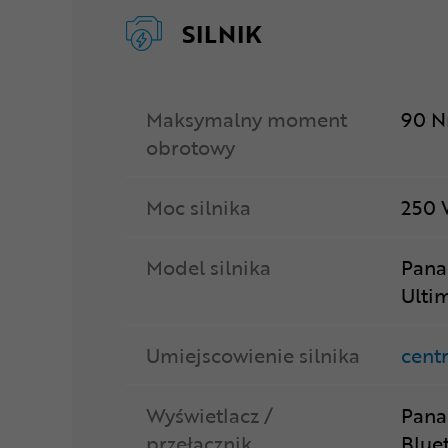
SILNIK
Maksymalny moment
90 
obrotowy
Moc silnika
250
Model silnika
Pana
Ulti
Umiejscowienie silnika
cent
Wyświetlacz /
Pana
przełącznik
Blue