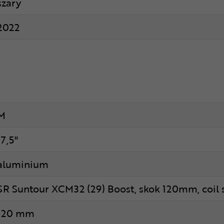
szary
2022
M
17,5"
aluminium
SR Suntour XCM32 (29) Boost, skok 120mm, coil 
120 mm