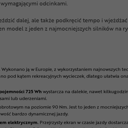
ej wymagającymi odcinkami.
eździć dalej, ale także podkręcić tempo i wjeżdża
en model z jeden z najmocniejszych silników na ry
. Wykonano ją w Europie, z wykorzystaniem najnowszych tec
wano pod kątem rekreacyjnych wycieczek, dlatego ułatwia 
 pojemności 725 Wh
wystarcza na dalekie, nawet kilkugodzin
sami lub uderzeniami.
rotowym na poziomie 90 Nm. Jest to jeden z mocniejszych 
liwość bardzo dynamicznej jazdy.
dem elektrycznym.
Przejrzysty ekran w czasie jazdy dostarcza