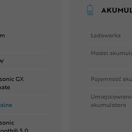
AKUMU
Nm
Ładowarka
Model akumul
 W
sonic GX
Pojemność ak
mate
Umiejscowieni
ralne
akumulatora
sonic
tooth® 5.0