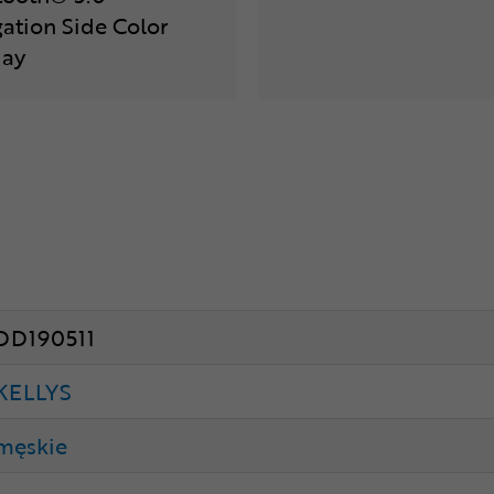
gation Side Color
lay
DD190511
KELLYS
męskie