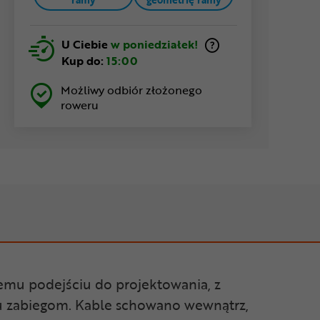
U Ciebie
w poniedziałek!
Kup do:
15:00
Możliwy odbiór złożonego
roweru
emu podejściu do projektowania, z
ilku zabiegom. Kable schowano wewnątrz,