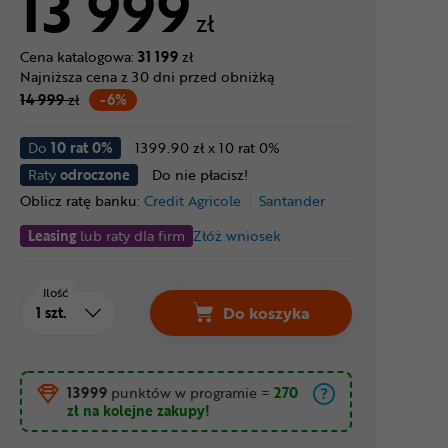
13 999
zł
Cena katalogowa:
31 199
zł
Najniższa cena z 30 dni przed obniżką
14 999
zł
-6%
Do
10 rat 0%
1399.90 zł x 10 rat 0%
Raty
odroczone
Do nie płacisz!
Oblicz ratę banku:
Credit Agricole
Santander
Leasing
lub raty dla firm
Złóż wniosek
Ilość
Do koszyka
13999
punktów w programie
=
270
zł
na kolejne zakupy!