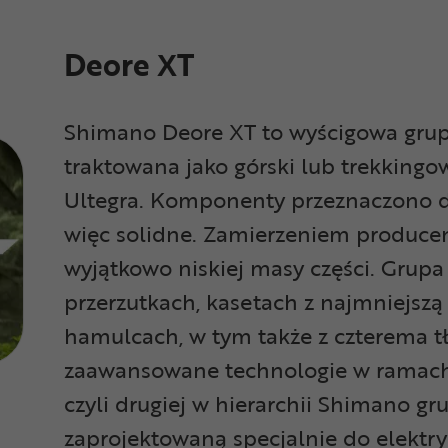
Deore XT
Shimano Deore XT to wyścigowa grup
traktowana jako
górski lub trekking
Ultegra.
Komponenty przeznaczono do
więc solidne. Zamierzeniem producen
wyjątkowo niskiej masy części. Grup
przerzutkach, kasetach z najmniejszą
hamulcach, w tym także z czterema tł
zaawansowane technologie w ramach gr
czyli drugiej w hierarchii Shimano g
zaprojektowaną specjalnie do elektry