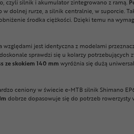
 czyli silnik i akumulator zintegrowano z ramą.
P
w dolnej rurze, a silnik centralnie, w suporcie. T
bniżenie środka ciężkości. Dzięki temu na wymagaj
względami jest identyczna z modelami przeznaczo
doskonale sprawdzi się u kolarzy potrzebujących
ss ze skokiem 140 mm
wyróżnia się dużą uniwersa
bardzo ceniony w świecie e-MTB silnik Shimano 
Nm
dobrze dopasowuje się do potrzeb rowerzysty w 