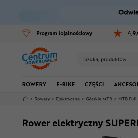
Odwie
Control
M
Program
lojalnościowy
4,9
Menu główne
Informacje o produkcie
Do koszyka
ROWERY
E-BIKE
CZĘŚCI
AKCESO
Szczegółowe informacje
>
Rowery
>
Elektryczne
>
Górskie MTB
>
MTB Full
Stopka
Rower elektryczny SUPER
Mapa strony