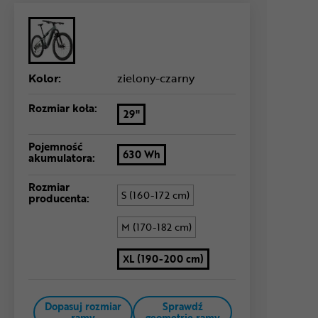
Kolor:
zielony-czarny
Rozmiar koła:
29"
Pojemność
630 Wh
akumulatora:
Rozmiar
S (160-172 cm)
producenta:
M (170-182 cm)
XL (190-200 cm)
Dopasuj rozmiar
Sprawdź
ramy
geometrię ramy