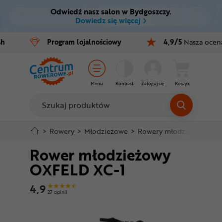
Odwiedź nasz salon w Bydgoszczy.
Ctrl
M
Dowiedz się więcej
Rowery
4h
Program
lojalnościowy
4,9/5
Nasza ocen
Menu główne
E-bike
Informacje o produkcie
Części
Menu
Kontrast
Zaloguj się
Koszyk
Szczegółowe informacje
Akcesoria
Odzież
Stopka
>
Rowery
>
Młodzieżowe
>
Rowery młodzieżowe 26 c
Rower młodzieżowy
Kaski
Mapa strony
OXFELD XC-1
Buty
4,9
27 opinii
Warsztat