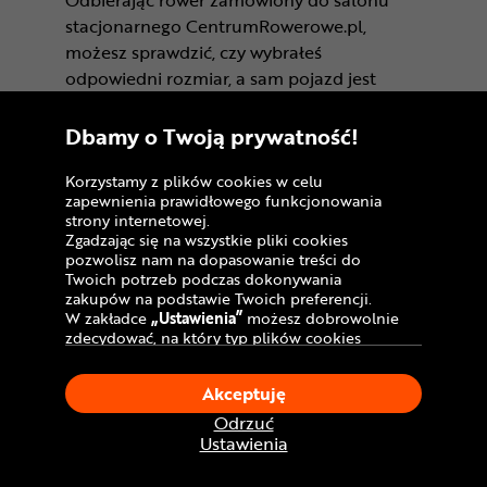
stacjonarnego CentrumRowerowe.pl,
możesz sprawdzić, czy wybrałeś
odpowiedni rozmiar, a sam pojazd jest
dobrze dopasowany do sylwetki i Twoich
preferencji. Na miejscu możesz także
Dbamy o Twoją prywatność!
wypróbować zamówiony rower na
specjalnej ścieżce testowej.
Korzystamy z plików cookies w celu
zapewnienia prawidłowego funkcjonowania
strony internetowej.
CR Bydgoszcz - Comfy Park
Zgadzając się na wszystkie pliki cookies
pozwolisz nam na dopasowanie treści do
Aleja Jana Pawła II 113,
Twoich potrzeb podczas dokonywania
85-140 Bydgoszcz
zakupów na podstawie Twoich preferencji.
Otwarte od: 9:00 do 21:00
W zakładce
„Ustawienia”
możesz dobrowolnie
zdecydować, na który typ plików cookies
CR Bydgoszcz - Comfy Park
Zobacz więcej
chciałbyś zezwolić.
CR Gdańsk - Morski Park
Klikając
„Akceptuję”
, wyrażasz zgodę na
Akceptuję
stosowanie ciasteczek zgodnie z ustawieniami
Handlowy
Twojej przeglądarki.
Odrzuć
ul. Przywidzka 10A,
W dowolnym momencie, możesz dokonać
Ustawienia
80-174 Gdańsk
zmiany swojego wyboru klikając opcję
„Ustawienia”
w Polityce Cookies.
Otwarte od: 10:00 do 21:00