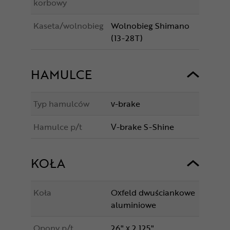
korbowy
Kaseta/wolnobieg
Wolnobieg Shimano
(13-28T)
HAMULCE
Typ hamulców
v-brake
Hamulce p/t
V-brake S-Shine
KOŁA
Koła
Oxfeld dwuściankowe
aluminiowe
Opony p/t
26" x 2.125"