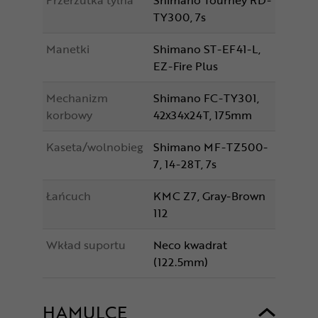
TY300, 7s
Manetki
Shimano ST-EF41-L,
EZ-Fire Plus
Mechanizm
Shimano FC-TY301,
korbowy
42x34x24T, 175mm
Kaseta/wolnobieg
Shimano MF-TZ500-
7, 14-28T, 7s
Łańcuch
KMC Z7, Gray-Brown
112
Wkład suportu
Neco kwadrat
(122.5mm)
HAMULCE