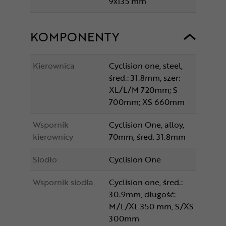
9x135 mm
KOMPONENTY
Kierownica
Cyclision one, steel,
śred.: 31.8mm, szer:
XL/L/M 720mm; S
700mm; XS 660mm
Wspornik
Cyclision One, alloy,
kierownicy
70mm, śred. 31.8mm
Siodło
Cyclision One
Wspornik siodła
Cyclision one, śred.:
30.9mm, długość:
M/L/XL 350 mm, S/XS
300mm