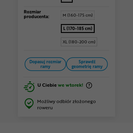
Rozmiar
M (160-175 cm)
producenta:
L (170-185 cm)
XL (180-200 cm)
Dopasuj rozmiar
Sprawdź
ramy
geometrię ramy
U Ciebie
we wtorek!
Możliwy odbiór złożonego
roweru