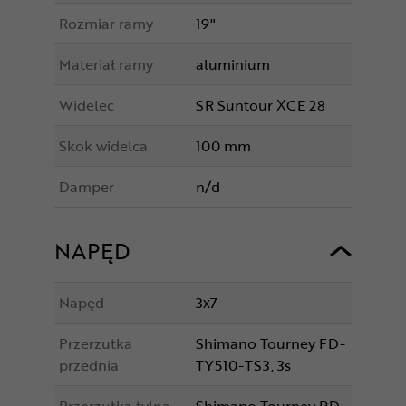
Rozmiar ramy
19"
Materiał ramy
aluminium
Widelec
SR Suntour XCE 28
Skok widelca
100 mm
Damper
n/d
NAPĘD
Napęd
3x7
Przerzutka
Shimano Tourney FD-
przednia
TY510-TS3, 3s
Przerzutka tylna
Shimano Tourney RD-