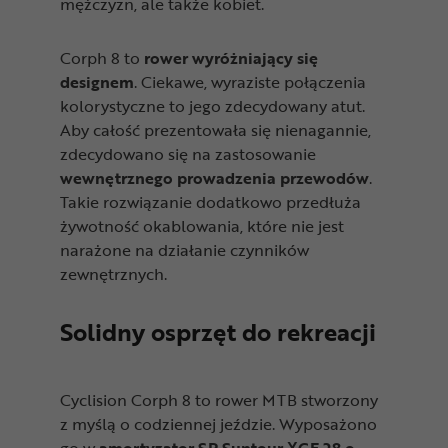
mężczyzn, ale także kobiet.
Corph 8 to
rower wyróżniający się
designem
. Ciekawe, wyraziste połączenia
kolorystyczne to jego zdecydowany atut.
Aby całość prezentowała się nienagannie,
zdecydowano się na zastosowanie
wewnętrznego prowadzenia przewodów
.
Takie rozwiązanie dodatkowo przedłuża
żywotność okablowania, które nie jest
narażone na działanie czynników
zewnętrznych.
Solidny osprzęt do rekreacji
Cyclision Corph 8 to rower MTB stworzony
z myślą o codziennej jeździe. Wyposażono
go w
amortyzator SR Suntour XCE 28 o