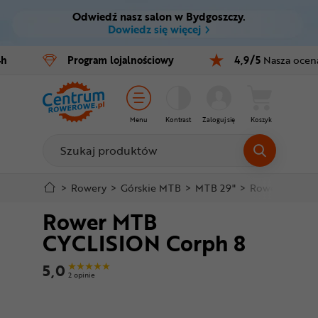
Odwiedź nasz salon w Bydgoszczy.
Ctrl
M
Dowiedz się więcej
Rowery
4h
Program
lojalnościowy
4,9/5
Nasza ocen
Menu główne
E-bike
Informacje o produkcie
Części
Menu
Kontrast
Zaloguj się
Koszyk
Do koszyka
Akcesoria
Odzież
Szczegółowe informacje
>
Rowery
>
Górskie MTB
>
MTB 29"
>
Rower MTB CY
Rower MTB
Kaski
Stopka
CYCLISION Corph 8
Buty
Mapa strony
5,0
2 opinie
Warsztat