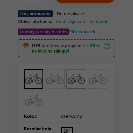
Raty
odroczone
Do nie płacisz!
Oblicz ratę banku:
Credit Agricole
Santander
Leasing
lub raty dla firm
Złóż wniosek
1199
punktów w programie
=
20 zł
na kolejne zakupy!
Kolor:
czerwony
Rozmiar koła:
29"