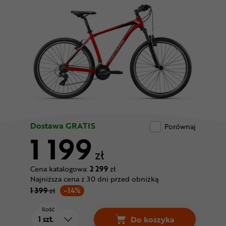
Odżywki
Nowości
Superoferta
Dostawa GRATIS
Porównaj
1 199
zł
Cena katalogowa:
2 299
zł
Najniższa cena z 30 dni przed obniżką
1 399
zł
-14%
Ilość
Do koszyka