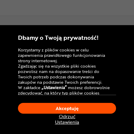
Rowery damskie
Informacje
Dbamy o Twoją prywatność!
Salony stacjonarne
Korzystamy z plików cookies w celu
zapewnienia prawidłowego funkcjonowania
Formy płatności
strony internetowej.
Zgadzając się na wszystkie pliki cookies
Zakupy na raty
pozwolisz nam na dopasowanie treści do
Twoich potrzeb podczas dokonywania
Leasing roweru
zakupów na podstawie Twoich preferencji.
W zakładce
„Ustawienia”
możesz dobrowolnie
Dostawa - koszt i opcje
zdecydować, na który typ plików cookies
chciałbyś zezwolić.
Punkty odbioru rowerów
Klikając
„Akceptuję”
, wyrażasz zgodę na
Akceptuję
stosowanie ciasteczek zgodnie z ustawieniami
Sprawdź status zamówienia
Twojej przeglądarki.
Odrzuć
W dowolnym momencie, możesz dokonać
Ustawienia
Pomoc techniczna
zmiany swojego wyboru klikając opcję
„Ustawienia”
w Polityce Cookies.