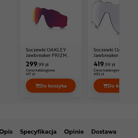
Soczewki OAKLEY
Soczewki OAKLEY
Jawbreaker PRIZM
Jawbreaker PRIZM
Cena: 299 ,99 zł
Road
Photochromic
299
419
,99 zł
,99 zł
Cena katalogowa:
Cena katalogowa:
417 zł
602 zł
Do koszyka
Do koszyka
Soczewki OAKLEY Jawbreaker PRIZM
Soczewk
Opis
Specyfikacja
Opinie
Dostawa