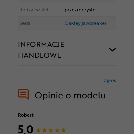
Rodzaj szkieł
przezroczyste
Seria
Oakley jawbreaker
INFORMACJE
HANDLOWE
Zgłoś
treści nie
Opinie o modelu
Robert
5,0