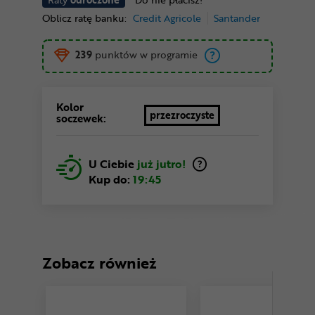
Oblicz ratę banku:
Credit Agricole
Santander
239
punktów w programie
Kolor
przezroczyste
soczewek:
U Ciebie
już jutro!
Kup do:
19:45
Zobacz również