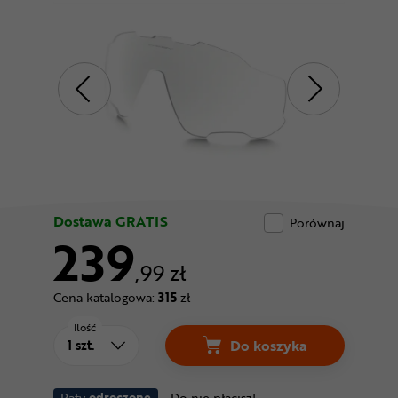
Odżywki
Nowości
Superoferta
Dostawa GRATIS
Porównaj
239
,99 zł
Cena katalogowa:
315
zł
Ilość
Do koszyka
Raty
odroczone
Do nie płacisz!