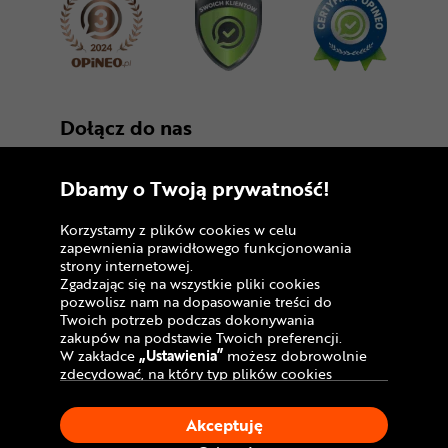
Dołącz do nas
Dbamy o Twoją prywatność!
Korzystamy z plików cookies w celu
zapewnienia prawidłowego funkcjonowania
strony internetowej.
Zgadzając się na wszystkie pliki cookies
Copyright © 2005 - 2026
pozwolisz nam na dopasowanie treści do
Twoich potrzeb podczas dokonywania
Polityka prywatności i zasady korzystania z
zakupów na podstawie Twoich preferencji.
serwisu
W zakładce
„Ustawienia”
możesz dobrowolnie
zdecydować, na który typ plików cookies
Informacja o plikach cookies
chciałbyś zezwolić.
Klikając
„Akceptuję”
, wyrażasz zgodę na
Mapa witryny
Akceptuję
stosowanie ciasteczek zgodnie z ustawieniami
Twojej przeglądarki.