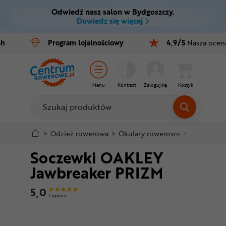
Odwiedź nasz salon w Bydgoszczy.
Ctrl
M
Dowiedz się więcej
Rowery
4h
Program
lojalnościowy
4,9/5
Nasza ocen
Menu główne
E-bike
Informacje o produkcie
Części
Menu
Kontrast
Zaloguj się
Koszyk
Do koszyka
Akcesoria
Odzież
Szczegółowe informacje
>
Odzież rowerowa
>
Okulary rowerowe
>
Akcesoria 
Soczewki OAKLEY
Kaski
Stopka
Jawbreaker PRIZM
Buty
Mapa strony
5,0
1 opinia
Warsztat