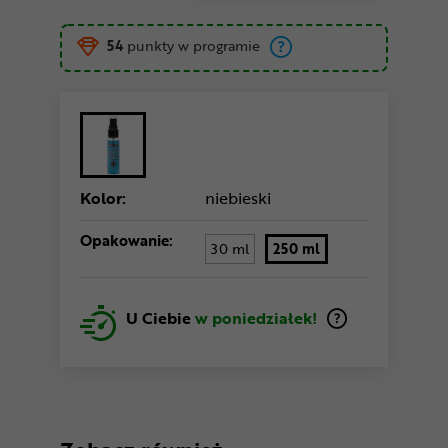
54
punkty w programie
Kolor:
niebieski
Opakowanie:
30 ml
250 ml
U Ciebie
w poniedziałek!