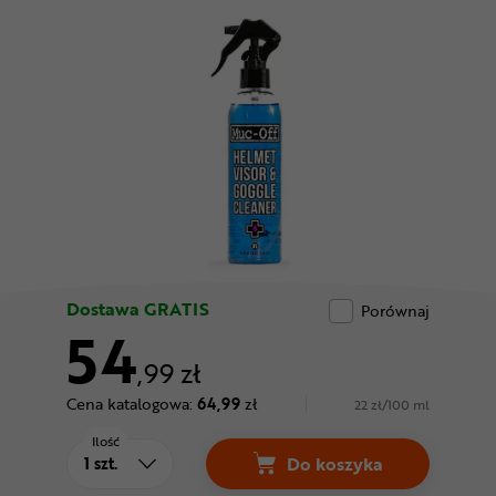
Odżywki
Nowości
Superoferta
Dostawa GRATIS
Porównaj
54
,99 zł
Cena katalogowa:
64,99
zł
22 zł/100 ml
Ilość
Do koszyka
Spray do okularów MU