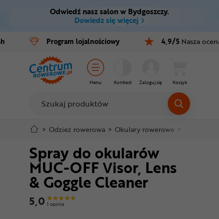
Odwiedź nasz salon w Bydgoszczy.
Ctrl
M
Dowiedz się więcej
Rowery
4h
Program
lojalnościowy
4,9/5
Nasza ocen
Menu główne
E-bike
Informacje o produkcie
Części
Menu
Kontrast
Zaloguj się
Koszyk
Do koszyka
Akcesoria
Odzież
Szczegółowe informacje
>
Odzież rowerowa
>
Okulary rowerowe
>
Akcesoria 
Spray do okularów
Kaski
Stopka
MUC-OFF Visor, Lens
Buty
& Goggle Cleaner
Mapa strony
Warsztat
5,0
1 opinia