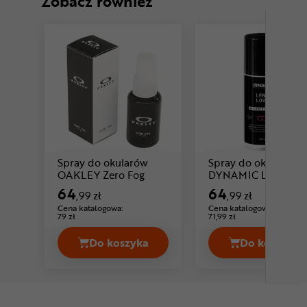
Zobacz również
Spray do okularów
Spray do okularów
Cena: 64 ,99 zł
OAKLEY Zero Fog
DYNAMIC Lens Lov
64
64
,99 zł
,99 zł
Cena katalogowa:
Cena katalogowa:
79 zł
71,99 zł
Do koszyka
Do koszyka
Spray do okularów OAKLEY Zero Fog
Spray d