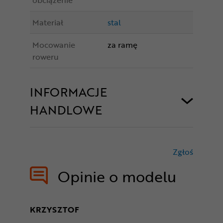
obciążenie
Materiał
stal
Mocowanie
za ramę
roweru
INFORMACJE
HANDLOWE
Zgłoś
treści nie
Opinie o modelu
KRZYSZTOF