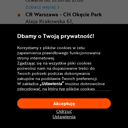
Otwarte od: 10:00 do 21:00
CR Rzeszów
Zobacz więcej
CR Warszawa - CH Okęcie Park
Aleja Krakowska 61,
02-183 Warszawa
Dbamy o Twoją prywatność!
Otwarte od: 10:00 do 21:00
CR Warszawa - CH Okęcie Pa
Zobacz więcej
Korzystamy z plików cookies w celu
CR Wrocław - CH Aleja Bielany II
zapewnienia prawidłowego funkcjonowania
ul. Czekoladowa 20,
strony internetowej.
55-040 Bielany Wrocławskie
Zgadzając się na wszystkie pliki cookies
pozwolisz nam na dopasowanie treści do
Otwarte od: 10:00 do 21:00
Twoich potrzeb podczas dokonywania
CR Wrocław - CH Aleja Bielan
Zobacz więcej
zakupów na podstawie Twoich preferencji.
CR Zabrze - M1 Zabrze
W zakładce
„Ustawienia”
możesz dobrowolnie
zdecydować, na który typ plików cookies
ul. Plutonowego Ryszarda
chciałbyś zezwolić.
Szkubacza 1,
Klikając
„Akceptuję”
, wyrażasz zgodę na
Akceptuję
41-800 Zabrze
stosowanie ciasteczek zgodnie z ustawieniami
Twojej przeglądarki.
Odrzuć
Otwarte od: 9:00 do 21:00
W dowolnym momencie, możesz dokonać
Ustawienia
CR Zabrze - M1 Zabrze
Zobacz więcej
zmiany swojego wyboru klikając opcję
„Ustawienia”
w Polityce Cookies.
Gdańsk