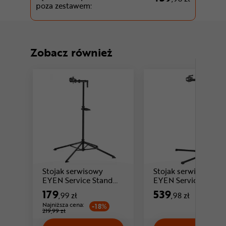
poza zestawem:
Zobacz również
Stojak serwisowy
Stojak serwisowy
EYEN Service Stand
EYEN Service Stand
Cena: 179 ,99 zł
Classic
Lite + Zestaw narzęd
179
539
,99 zł
,98 zł
EYEN Toolbox
Najniższa cena:
-18%
219,99 zł