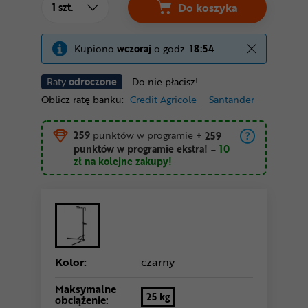
Do koszyka
Kupiono
wczoraj
o godz.
18:54
Raty
odroczone
Do nie płacisz!
Oblicz ratę banku:
Credit Agricole
Santander
259
punktów w programie
+ 259
punktów w programie ekstra!
=
10
zł
na kolejne zakupy!
Kolor:
czarny
Maksymalne
25 kg
obciążenie: