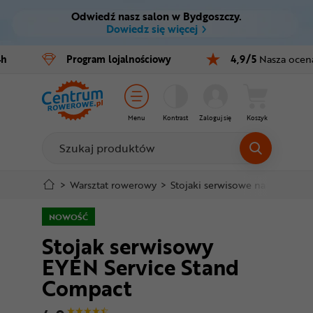
Odwiedź nasz salon w Bydgoszczy.
Ctrl
M
Dowiedz się więcej
Rowery
4h
Program
lojalnościowy
4,9/5
Nasza ocen
Menu główne
E-bike
Informacje o produkcie
Części
Menu
Kontrast
Zaloguj się
Koszyk
Do koszyka
Akcesoria
Odzież
Szczegółowe informacje
>
Warsztat rowerowy
>
Stojaki serwisowe na rower
>
Kaski
NOWOŚĆ
Stopka
Stojak serwisowy
Buty
EYEN Service Stand
Mapa strony
Warsztat
Compact