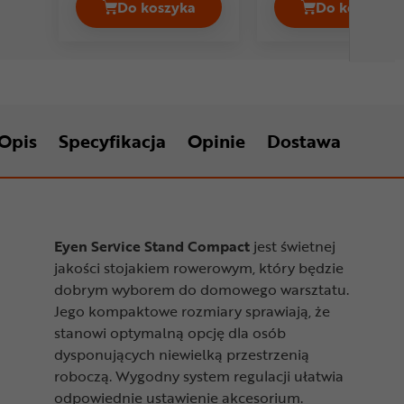
Do koszyka
Do koszyka
Stojak serwisowy EYEN Service Stand 
Stojak s
Opis
Specyfikacja
Opinie
Dostawa
Eyen Service Stand Compact
jest świetnej
jakości stojakiem rowerowym, który będzie
dobrym wyborem do domowego warsztatu.
Jego kompaktowe rozmiary sprawiają, że
stanowi optymalną opcję dla osób
dysponujących niewielką przestrzenią
roboczą. Wygodny system regulacji ułatwia
odpowiednie ustawienie akcesorium.