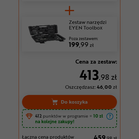
Zestaw narzędzi
EYEN Toolbox
Poza zestawem:
199
,99
zł
Cena za zestaw:
413
,98 zł
Oszczędzasz:
46,00
zł
Do koszyka
412
punktów w programie
=
10 zł
na kolejne zakupy!
459
Łączna cena produktów
,98 zł