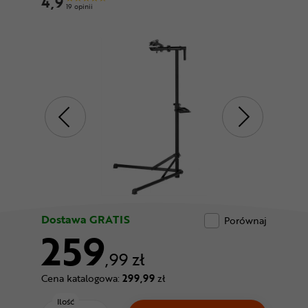
4,9
Odżywki
19 opinii
Nowości
Superoferta
Dostawa GRATIS
Porównaj
259
,99 zł
Cena katalogowa:
299,99
zł
Ilość