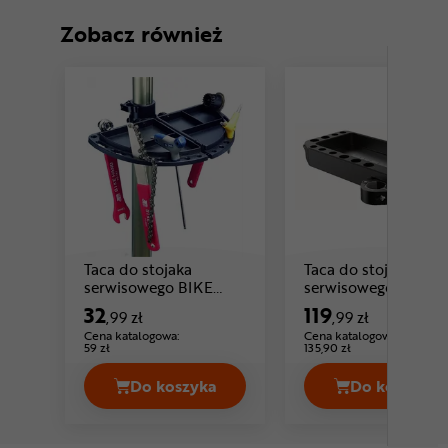
Zobacz również
Taca do stojaka
Taca do stojaka
serwisowego BIKE
serwisowego TOPE
Cena: 32 ,99 zł
HAND YC-100-1A-MG
Tune-Up Tooltray
32
119
,99 zł
,99 zł
Cena katalogowa:
Cena katalogowa:
59 zł
135,90 zł
Do koszyka
Do koszyka
Taca do stojaka serwisowego BIKE 
Taca do