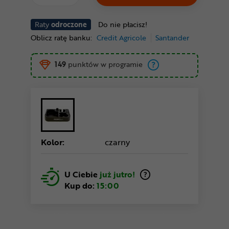
Raty
odroczone
Do nie płacisz!
Oblicz ratę banku:
Credit Agricole
Santander
149
punktów w programie
Kolor:
czarny
U Ciebie
już jutro!
Kup do:
15:00