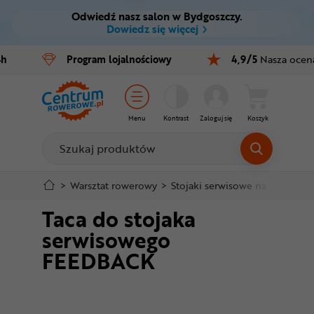
Odwiedź nasz salon w Bydgoszczy.
Ctrl
M
Dowiedz się więcej
Rowery
4h
Program
lojalnościowy
4,9/5
Nasza ocen
Menu główne
E-bike
Informacje o produkcie
Części
Menu
Kontrast
Zaloguj się
Koszyk
Do koszyka
Akcesoria
Odzież
Szczegółowe informacje
>
Warsztat rowerowy
>
Stojaki serwisowe na rower
>
Taca do stojaka
Kaski
Stopka
serwisowego
Buty
FEEDBACK
Mapa strony
Warsztat