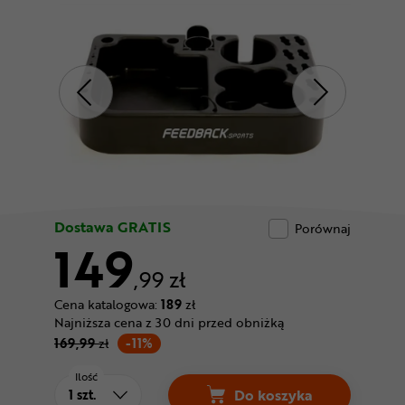
Odżywki
Nowości
Superoferta
Dostawa GRATIS
Porównaj
149
,99 zł
Cena katalogowa:
189
zł
Najniższa cena z 30 dni przed obniżką
169,99
zł
-11%
Ilość
Do koszyka