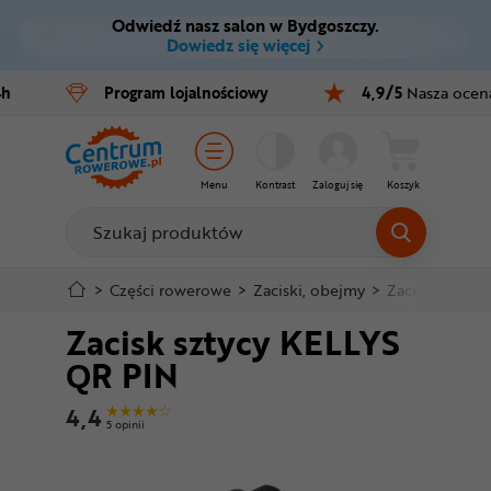
Odwiedź nasz salon w Bydgoszczy.
Ctrl
M
Dowiedz się więcej
Rowery
4h
Program
lojalnościowy
4,9/5
Nasza ocen
Menu główne
E-bike
Informacje o produkcie
Części
Menu
Kontrast
Zaloguj się
Koszyk
Do koszyka
Akcesoria
Odzież
Szczegółowe informacje
>
Części rowerowe
>
Zaciski, obejmy
>
Zacisk sztycy
Zacisk sztycy KELLYS
Kaski
Stopka
QR PIN
Buty
Mapa strony
4,4
5 opinii
Warsztat