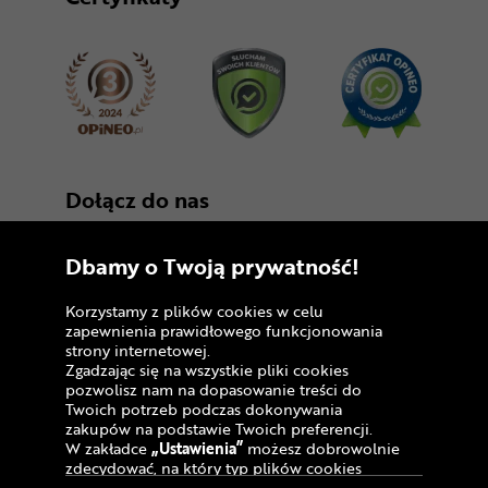
Dołącz do nas
Dbamy o Twoją prywatność!
Korzystamy z plików cookies w celu
zapewnienia prawidłowego funkcjonowania
strony internetowej.
Zgadzając się na wszystkie pliki cookies
Copyright © 2005 - 2026
pozwolisz nam na dopasowanie treści do
Twoich potrzeb podczas dokonywania
Polityka prywatności i zasady korzystania z
zakupów na podstawie Twoich preferencji.
serwisu
W zakładce
„Ustawienia”
możesz dobrowolnie
zdecydować, na który typ plików cookies
Informacja o plikach cookies
chciałbyś zezwolić.