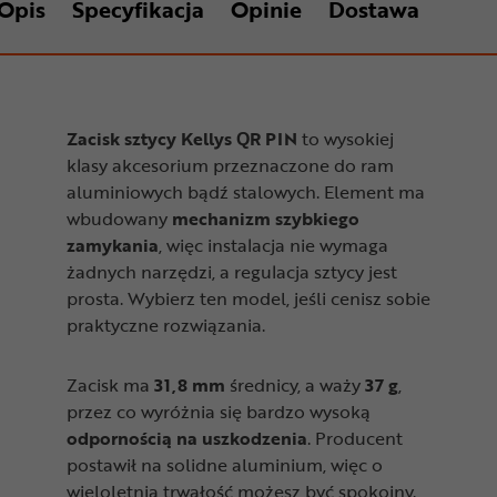
Opis
Specyfikacja
Opinie
Dostawa
Zacisk sztycy Kellys QR PIN
to wysokiej
klasy akcesorium przeznaczone do ram
aluminiowych bądź stalowych. Element ma
wbudowany
mechanizm szybkiego
zamykania
, więc instalacja nie wymaga
żadnych narzędzi, a regulacja sztycy jest
prosta. Wybierz ten model, jeśli cenisz sobie
praktyczne rozwiązania.
Zacisk ma
31,8 mm
średnicy, a waży
37 g
,
przez co wyróżnia się bardzo wysoką
odpornością na uszkodzenia
. Producent
postawił na solidne aluminium, więc o
wieloletnią trwałość możesz być spokojny.