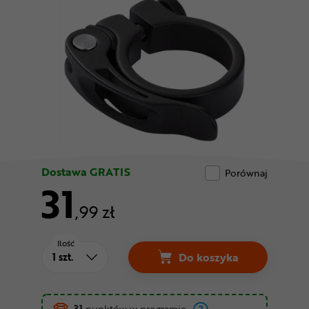
Odżywki
Nowości
Superoferta
Dostawa GRATIS
Porównaj
31
,99 zł
Ilość
Do koszyka
Zacisk sztycy KELLYS
31
punktów w programie