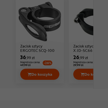
Zacisk sztycy
Zacisk sztycy TRAN
Cena: 36 ,99 zł
Cena: 26 
ERGOTEC SCQ-100
X JD-SC66
36
26
,99 zł
,99 zł
Najniższa cena:
Najniższa cena:
-26%
-10%
49,99 zł
29,99 zł
Do koszyka
Do koszyka
Zacisk sztycy ERGOTEC SCQ-100 Cen
Zacisk 