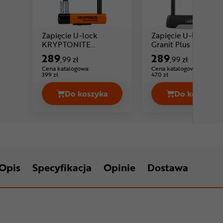
Zapięcie U-lock
Zapięcie U-lock AB
KRYPTONITE
Granit Plus 470
Cena: 289 ,99 zł
Evolution
289
289
,99 zł
,99 zł
Cena katalogowa:
Cena katalogowa:
399 zł
470 zł
Do koszyka
Do koszyka
Zapięcie U-lock KRYPTONITE Evolut
Zapięcie
Opis
Specyfikacja
Opinie
Dostawa