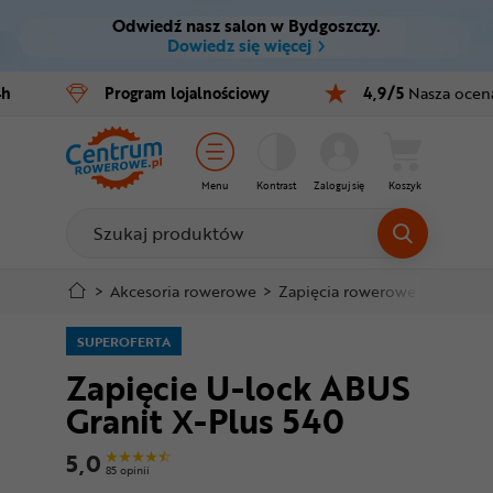
Odwiedź nasz salon w Bydgoszczy.
Ctrl
M
Dowiedz się więcej
Rowery
4h
Program
lojalnościowy
4,9/5
Nasza ocen
Menu główne
E-bike
Informacje o produkcie
Części
Menu
Kontrast
Zaloguj się
Koszyk
Do koszyka
Akcesoria
Odzież
Szczegółowe informacje
>
Akcesoria rowerowe
>
Zapięcia rowerowe
>
U-locki
Kaski
SUPEROFERTA
Stopka
Zapięcie U-lock ABUS
Buty
Granit X-Plus 540
Mapa strony
Warsztat
5,0
85 opinii