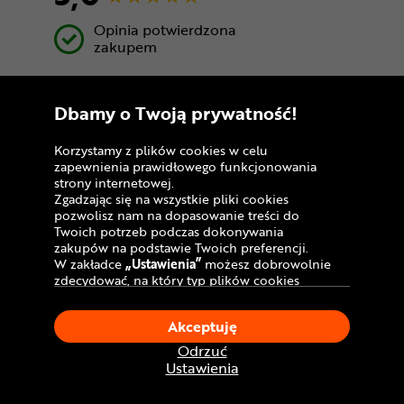
Opinia potwierdzona
zakupem
Super
Dbamy o Twoją prywatność!
Korzystamy z plików cookies w celu
zapewnienia prawidłowego funkcjonowania
Paweł
strony internetowej.
Zgadzając się na wszystkie pliki cookies
5,0
pozwolisz nam na dopasowanie treści do
Twoich potrzeb podczas dokonywania
zakupów na podstawie Twoich preferencji.
Opinia potwierdzona
W zakładce
„Ustawienia”
możesz dobrowolnie
zakupem
zdecydować, na który typ plików cookies
chciałbyś zezwolić.
Bardzo dobry
Klikając
„Akceptuję”
, wyrażasz zgodę na
Akceptuję
stosowanie ciasteczek zgodnie z ustawieniami
Twojej przeglądarki.
Odrzuć
W dowolnym momencie, możesz dokonać
Ustawienia
zmiany swojego wyboru klikając opcję
„Ustawienia”
w Polityce Cookies.
Michał