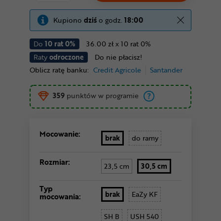
Kupiono
dziś
o godz.
18:00
Do
10 rat 0%
36.00 zł x 10 rat 0%
Raty
odroczone
Do nie płacisz!
Oblicz ratę banku:
Credit Agricole
Santander
359
punktów w programie
Mocowanie:
brak
do ramy
Rozmiar:
23,5 cm
30,5 cm
Typ
brak
EaZy KF
mocowania:
SH B
USH 540