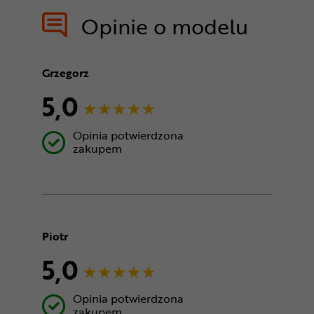
treści nie
Opinie o modelu
Grzegorz
5,0
Opinia potwierdzona
zakupem
Piotr
5,0
Opinia potwierdzona
zakupem