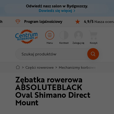
Odwiedź nasz salon w Bydgoszczy.
Ctrl
M
Dowiedz się więcej
Rowery
4h
Program
lojalnościowy
4,9/5
Nasza ocen
Menu główne
E-bike
Informacje o produkcie
Części
Menu
Kontrast
Zaloguj się
Koszyk
Do koszyka
Akcesoria
Odzież
Szczegółowe informacje
>
Części rowerowe
>
Mechanizmy korbowe
>
Zębatk
Zębatka rowerowa
Kaski
Stopka
ABSOLUTEBLACK
Buty
Oval Shimano Direct
Mapa strony
Mount
Warsztat