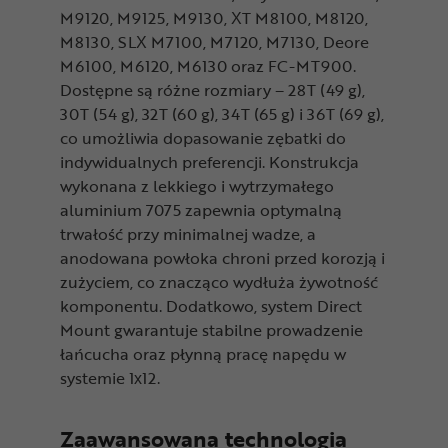
M9120, M9125, M9130, XT M8100, M8120,
M8130, SLX M7100, M7120, M7130, Deore
M6100, M6120, M6130 oraz FC-MT900.
Dostępne są różne rozmiary – 28T (49 g),
30T (54 g), 32T (60 g), 34T (65 g) i 36T (69 g),
co umożliwia dopasowanie zębatki do
indywidualnych preferencji. Konstrukcja
wykonana z lekkiego i wytrzymałego
aluminium 7075 zapewnia optymalną
trwałość przy minimalnej wadze, a
anodowana powłoka chroni przed korozją i
zużyciem, co znacząco wydłuża żywotność
komponentu. Dodatkowo, system Direct
Mount gwarantuje stabilne prowadzenie
łańcucha oraz płynną pracę napędu w
systemie 1x12.
Zaawansowana technologia