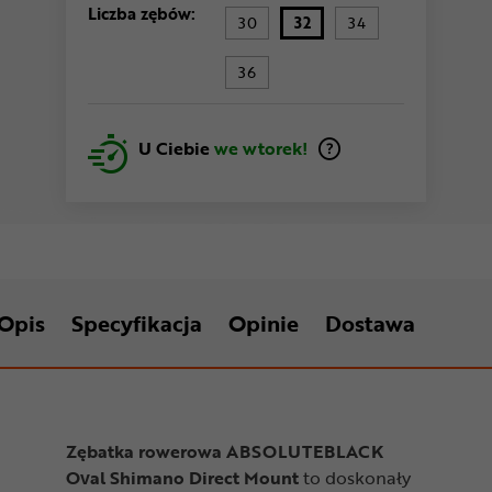
Liczba zębów:
30
32
34
36
U Ciebie
we wtorek!
Opis
Specyfikacja
Opinie
Dostawa
Zębatka rowerowa ABSOLUTEBLACK
Oval Shimano Direct Mount
to doskonały