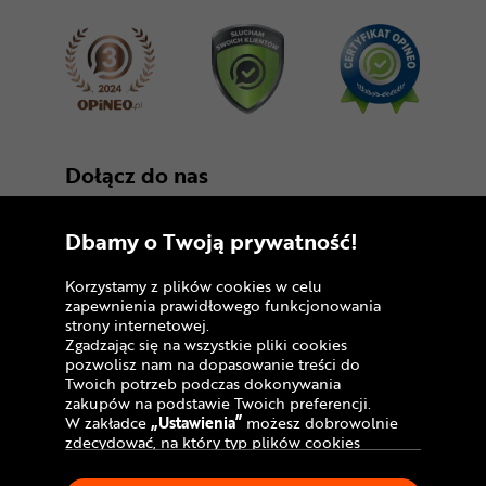
Dołącz do nas
Dbamy o Twoją prywatność!
Korzystamy z plików cookies w celu
zapewnienia prawidłowego funkcjonowania
strony internetowej.
Zgadzając się na wszystkie pliki cookies
Copyright © 2005 - 2026
pozwolisz nam na dopasowanie treści do
Twoich potrzeb podczas dokonywania
Polityka prywatności i zasady korzystania z
zakupów na podstawie Twoich preferencji.
serwisu
W zakładce
„Ustawienia”
możesz dobrowolnie
zdecydować, na który typ plików cookies
Informacja o plikach cookies
chciałbyś zezwolić.
Klikając
„Akceptuję”
, wyrażasz zgodę na