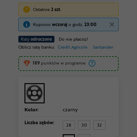
Ostatnie
2 szt.
Kupiono
wczoraj
o godz.
23:00
Raty
odroczone
Do nie płacisz!
Oblicz ratę banku:
Credit Agricole
Santander
189
punktów w programie
Kolor:
czarny
Liczba zębów:
28
30
32