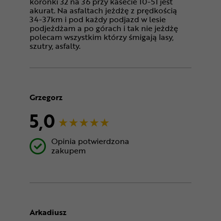
koronki 32 na 36 przy kasecie 10-51 jest
akurat. Na asfaltach jeżdżę z prędkością
34-37km i pod każdy podjazd w lesie
podjeżdżam a po górach i tak nie jeżdżę
polecam wszystkim którzy śmigają lasy,
szutry, asfalty.
Grzegorz
5,0
Opinia potwierdzona
zakupem
Arkadiusz