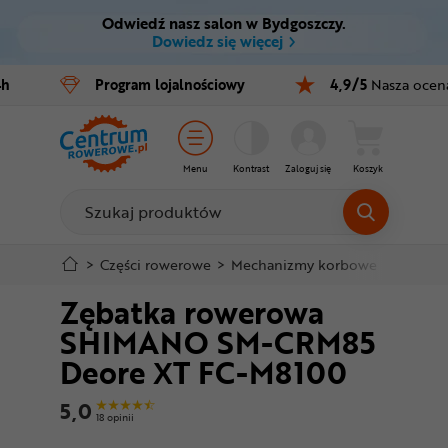
Odwiedź nasz salon w Bydgoszczy.
Ctrl
M
Dowiedz się więcej
Rowery
4h
Program
lojalnościowy
4,9/5
Nasza ocen
Menu główne
E-bike
Informacje o produkcie
Części
Menu
Kontrast
Zaloguj się
Koszyk
Do koszyka
Akcesoria
Odzież
Szczegółowe informacje
>
Części rowerowe
>
Mechanizmy korbowe
>
Zębatk
Zębatka rowerowa
Kaski
Stopka
SHIMANO SM-CRM85
Buty
Deore XT FC-M8100
Mapa strony
Warsztat
5,0
18 opinii