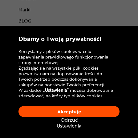
Marki
BLOG
Trasy rowerowe
Dbamy o Twoją prywatność!
Atrakcje rowerowe
Certyfikaty
Korzystamy z plików cookies w celu
zapewnienia prawidłowego funkcjonowania
strony internetowej.
Zgadzając się na wszystkie pliki cookies
pozwolisz nam na dopasowanie treści do
Twoich potrzeb podczas dokonywania
zakupów na podstawie Twoich preferencji.
W zakładce
„Ustawienia”
możesz dobrowolnie
zdecydować, na który typ plików cookies
chciałbyś zezwolić.
Klikając
„Akceptuję”
, wyrażasz zgodę na
Dołącz do nas
Akceptuję
stosowanie ciasteczek zgodnie z ustawieniami
Twojej przeglądarki.
Odrzuć
W dowolnym momencie, możesz dokonać
Ustawienia
zmiany swojego wyboru klikając opcję
„Ustawienia”
w Polityce Cookies.