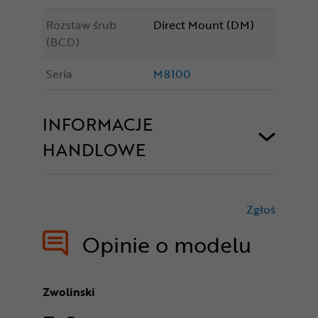
Rozstaw śrub
Direct Mount (DM)
(BCD)
Seria
M8100
INFORMACJE
HANDLOWE
Zgłoś
treści nie
Opinie o modelu
Zwolinski