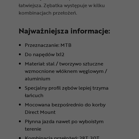
łatwiejsza. Zębatka występuje w kilku
kombinacjach przełożeń.
Najważniejsza informacje:
Przeznaczanie: MTB
Do napędów 1x12
Materiał: stal / tworzywo sztuczne
wzmocnione włóknem węglowym /
aluminium
Specjalny profil zębów lepiej trzyma
łańcuch
Mocowana bezpośrednio do korby
Direct Mount
Płynna jazda nawet po wyboistym
terenie
Kombinacja przełożeń: 28T, 30T,