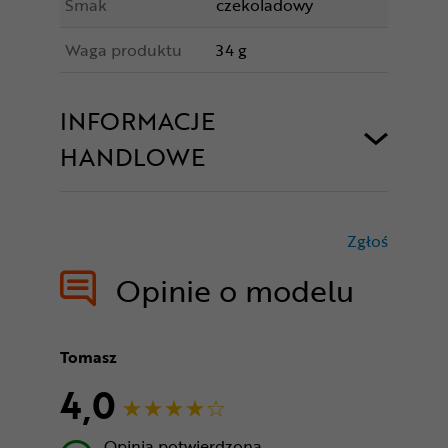
Smak
czekoladowy
Waga produktu
34 g
INFORMACJE
HANDLOWE
Zgłoś
treści nie
Opinie o modelu
Tomasz
4,0
Opinia potwierdzona