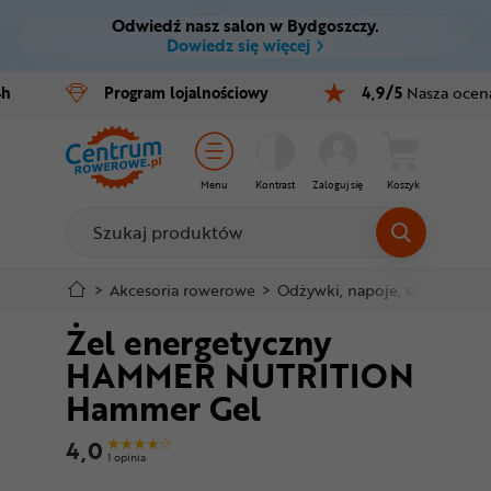
Odwiedź nasz salon w Bydgoszczy.
Ctrl
M
Dowiedz się więcej
Rowery
4h
Program
lojalnościowy
4,9/5
Nasza ocen
Menu główne
E-bike
Informacje o produkcie
Części
Menu
Kontrast
Zaloguj się
Koszyk
Do koszyka
Akcesoria
Odzież
Szczegółowe informacje
>
Akcesoria rowerowe
>
Odżywki, napoje, suplementy
Żel energetyczny
Kaski
Stopka
HAMMER NUTRITION
Buty
Hammer Gel
Mapa strony
Warsztat
4,0
1 opinia