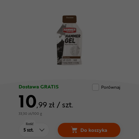
Odżywki
Nowości
Superoferta
Dostawa GRATIS
Porównaj
10
,99 zł
/ szt.
33,30 zł/100 g
Ilość
Do koszyka
Żel energetyczny H