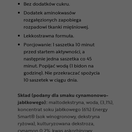
Bez dodatków cukru.
Dodatek aminokwasów
rozgałęzionych zapobiega
rozpadowi tkanki mięśniowej.
Lekkostrawna formuła.
Porcjowanie: 1 saszetka 10 minut
przed startem aktywności, a
następnie jedna saszetka co 45
minut. Popijać wodą (1 bidon na
godzinę). Nie przekraczać spożycia
10 saszetek w ciągu dnia.
Skład (podany dla smaku cynamonowo-
jabłkowego):
maltodekstryna, woda, (3,1%),
koncentrat soku jabłkowego (6%) Energy
Smart® (sok winogronowy, dekstryna
ryżowa), kulturyzowana dekstroza,
cynamon 0,2%, kwas askorbinowy