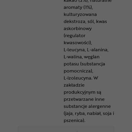
kakao (2%), naturalne
aromaty (1%),
kulturyzowana
dekstroza, sól, kwas
askorbinowy
(regulator
kwasowości),
L‑leucyna, L-alanina,
L‑walina, węglan
potasu (substancja
pomocnicza),
L‑izoleucyna. W
zakładzie
produkcyjnym są
przetwarzane inne
substancje alergenne
(jaja, ryba, nabiał, soja i
pszenica).