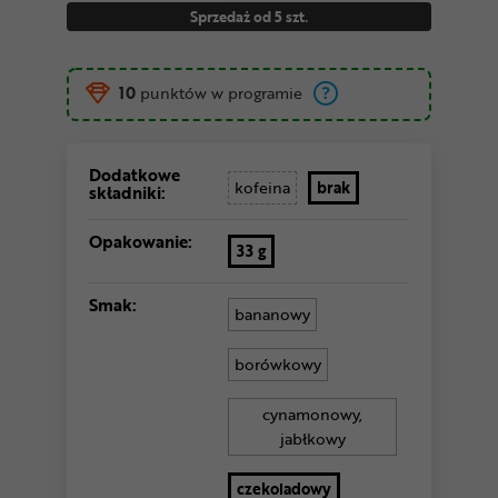
Sprzedaż od 5 szt.
10
punktów w programie
Dodatkowe
kofeina
brak
składniki:
Opakowanie:
33 g
Smak:
bananowy
borówkowy
cynamonowy,
jabłkowy
czekoladowy