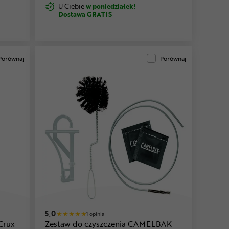
U Ciebie
w poniedziałek!
Dostawa GRATIS
Porównaj
Porównaj
5,0
1 opinia
Crux
Zestaw do czyszczenia CAMELBAK