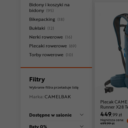
Bidony i koszyki na
produkty
bidony
(95)
produkty
Bikepacking
(18)
produkty
Bukłaki
(12)
produkty
Nerki rowerowe
(16)
produkty
Plecaki rowerowe
(69)
produkty
Torby rowerowe
(10)
Filtry
Wybranie filtra przeładuje listę
Marka:
CAMELBAK
Plecak CAME
Runner X28 T
449
Dostępne w salonie
,99 zł
Najniższa cena:
499,99 zł
Raty 0%