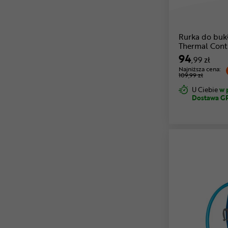
Rurka do bu
Thermal Contr
94
,99 zł
Najniższa cena:
109,99 zł
U Ciebie
w 
Dostawa G