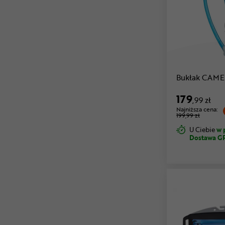
Bukłak CAME
179
,99 zł
Najniższa cena:
199,99 zł
U Ciebie
w 
Dostawa G