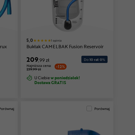
5,0
1 opinia
rux
Bukłak CAMELBAK Fusion Reservoir
g
209
,99 zł
Do
10 rat 0
%
Najniższa cena:
-12%
239,99 zł
U Ciebie
w poniedziałek!
Dostawa GRATIS
Porównaj
Porównaj