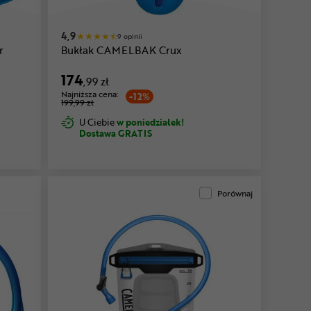
4,9
9 opinii
r
Bukłak CAMELBAK Crux
174
,99 zł
Najniższa cena:
-12%
199,99 zł
U Ciebie
w poniedziałek!
Dostawa GRATIS
Porównaj