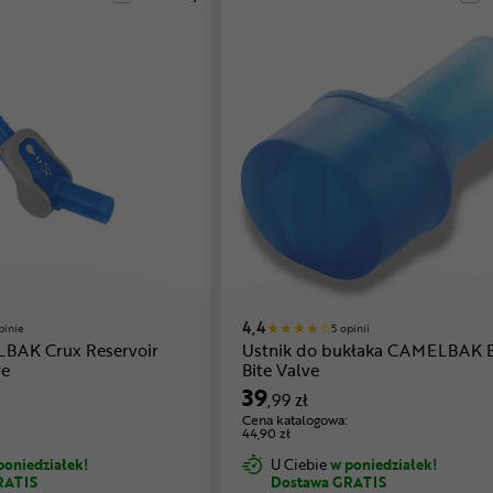
4,4
pinie
5 opinii
BAK Crux Reservoir
Ustnik do bukłaka CAMELBAK B
ve
Bite Valve
39
,99 zł
Cena katalogowa:
44,90 zł
poniedziałek!
U Ciebie
w poniedziałek!
RATIS
Dostawa GRATIS