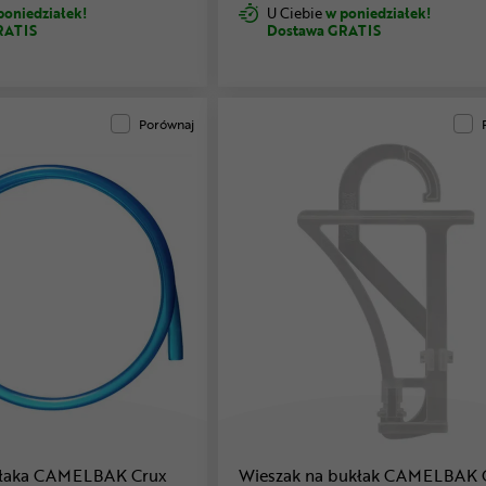
poniedziałek!
U Ciebie
w poniedziałek!
RATIS
Dostawa GRATIS
Porównaj
kłaka CAMELBAK Crux
Wieszak na bukłak CAMELBAK 