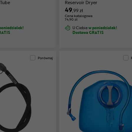
 Tube
Reservoir Dryer
49
,99 zł
Cena katalogowa:
74,90 zł
poniedziałek!
U Ciebie
w poniedziałek!
RATIS
Dostawa GRATIS
Porównaj