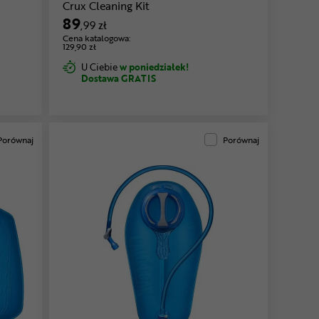
Crux Cleaning Kit
89
,99 zł
Cena katalogowa:
129,90 zł
U Ciebie
w poniedziałek!
Dostawa GRATIS
Porównaj
Porównaj