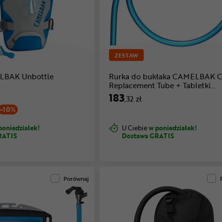
ZESTAW
LBAK Unbottle
Rurka do bukłaka CAMELBAK C
Replacement Tube + Tabletki
czyszczące CAMELBAK Cleanin
183
,32 zł
Tablets + Szczotki CAMELBAK
-10%
Cleaning Brush Kit
poniedziałek!
U Ciebie
w poniedziałek!
RATIS
Dostawa GRATIS
Porównaj