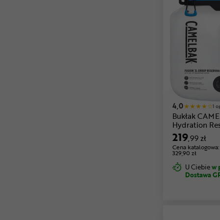
4,0
1 o
Bukłak CAME
Hydration Res
219
,99 zł
Cena katalogowa:
329,90 zł
U Ciebie
w 
Dostawa G