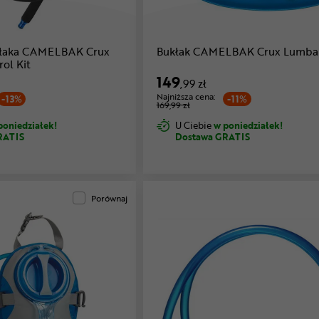
kłaka CAMELBAK Crux
Bukłak CAMELBAK Crux Lumba
ol Kit
149
,99 zł
Najniższa cena:
-13%
-11%
169,99 zł
poniedziałek!
U Ciebie
w poniedziałek!
RATIS
Dostawa GRATIS
Porównaj