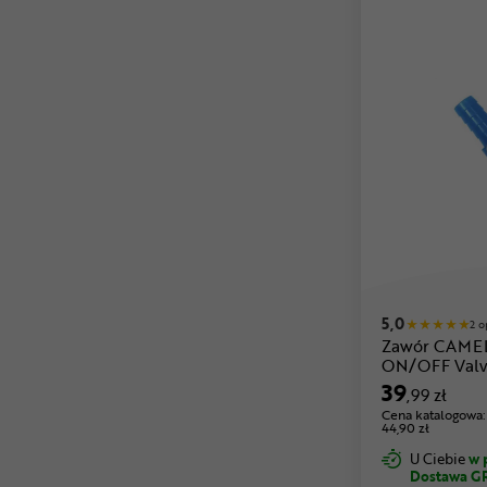
5,0
2 o
Zawór CAMEL
ON/OFF Val
39
,99 zł
Cena katalogowa:
44,90 zł
U Ciebie
w 
Dostawa G