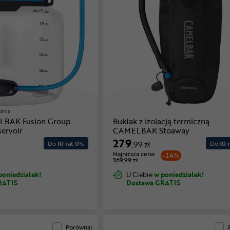
pinia
LBAK Fusion Group
Bukłak z izolacją termiczną
ervoir
CAMELBAK Stoaway
279
Do
10 rat 0
%
,99 zł
Do
10 r
Najniższa cena:
-24%
369,99 zł
poniedziałek!
U Ciebie
w poniedziałek!
RATIS
Dostawa GRATIS
Porównaj