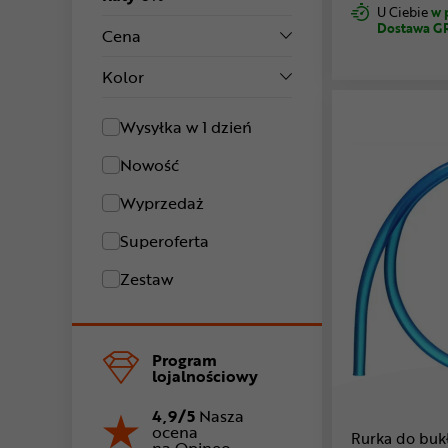
U Ciebie
w 
Dostawa G
Cena
Kolor
Wysyłka w 1 dzień
Nowość
Wyprzedaż
Superoferta
Zestaw
Program
lojalnościowy
4,9/5
Nasza
ocena
Rurka do bu