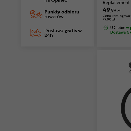
na Opineo
Replacement
49
,99 zł
Punkty odbioru
rowerów
Cena katalogowa:
79,90 zł
U Ciebie
w 
Dostawa
gratis w
Dostawa G
24h