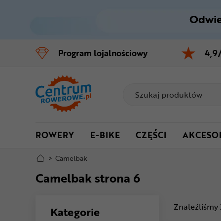
Odwie
Control
M
Program
lojalnościowy
4,9
Menu główne
Filtry
Produkty
ROWERY
E-BIKE
CZĘŚCI
AKCESO
Stopka
>
Camelbak
Mapa strony
Camelbak strona 6
Znaleźliśmy
Kategorie