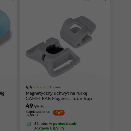
4,4
3 opinie
ig
Magnetyczny uchwyt na rurkę
CAMELBAK Magnetic Tube Trap
49
,99 zł
Najniższa cena:
-16%
59,99 zł
U Ciebie
w poniedziałek!
Dostawa GRATIS