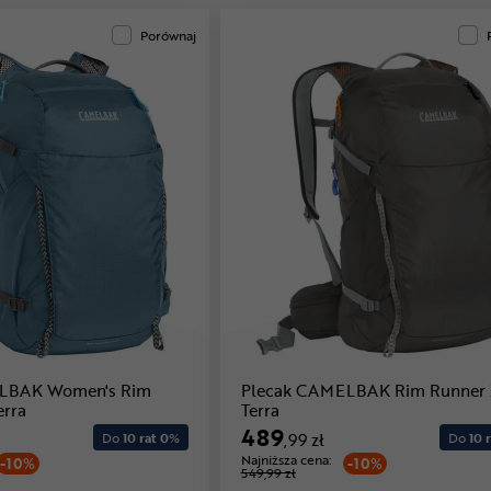
Porównaj
LBAK Women's Rim
Plecak CAMELBAK Rim Runner
erra
Terra
489
Do
10 rat 0
%
,99 zł
Do
10 r
Najniższa cena:
-10%
-10%
549,99 zł