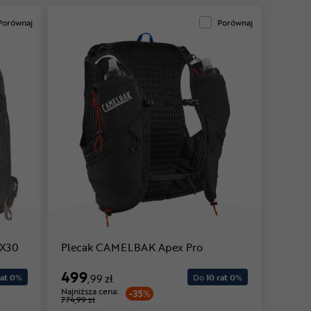
Porównaj
Porównaj
 X30
Plecak CAMELBAK Apex Pro
499
at 0
%
,99 zł
Do
10 rat 0
%
Najniższa cena:
-35%
774,99 zł