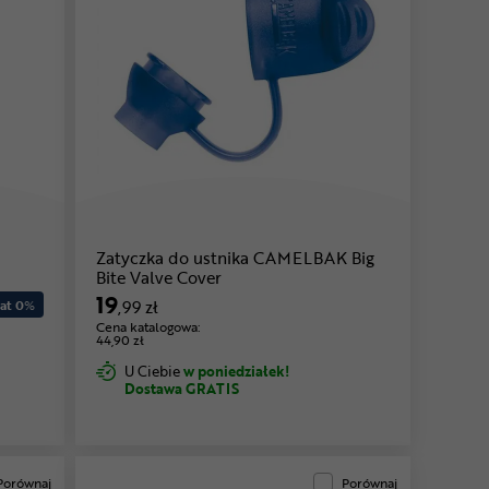
Zatyczka do ustnika CAMELBAK Big
Bite Valve Cover
19
at 0
%
,99 zł
Cena katalogowa:
44,90 zł
U Ciebie
w poniedziałek!
Dostawa GRATIS
Porównaj
Porównaj