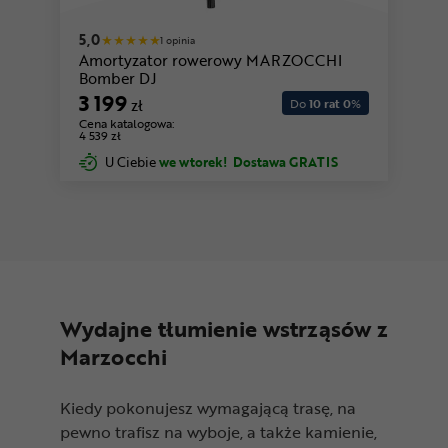
5,0
1 opinia
Amortyzator rowerowy MARZOCCHI
Bomber DJ
3 199
zł
Do
10 rat 0
%
Cena katalogowa:
4 539 zł
U Ciebie
we wtorek!
Dostawa GRATIS
Wydajne tłumienie wstrząsów z
Marzocchi
Kiedy pokonujesz wymagającą trasę, na
pewno trafisz na wyboje, a także kamienie,