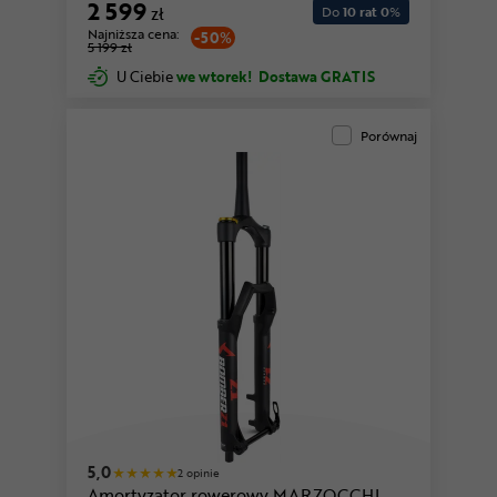
2 599
zł
Do
10 rat 0
%
Najniższa cena:
-50%
5 199 zł
U Ciebie
we wtorek!
Dostawa GRATIS
Porównaj
5,0
2 opinie
Amortyzator rowerowy MARZOCCHI