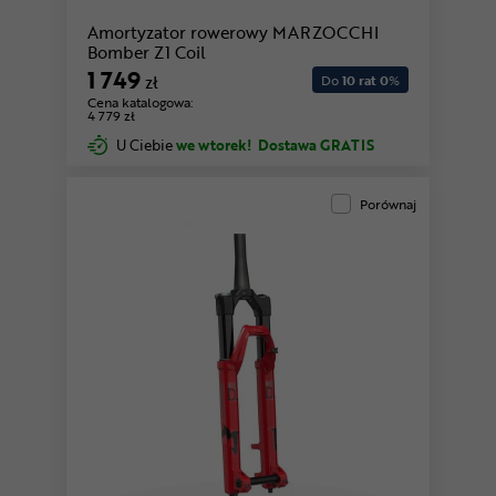
Amortyzator rowerowy MARZOCCHI
Bomber Z1 Coil
1 749
zł
Do
10 rat 0
%
Cena katalogowa:
4 779 zł
U Ciebie
we wtorek!
Dostawa GRATIS
Porównaj