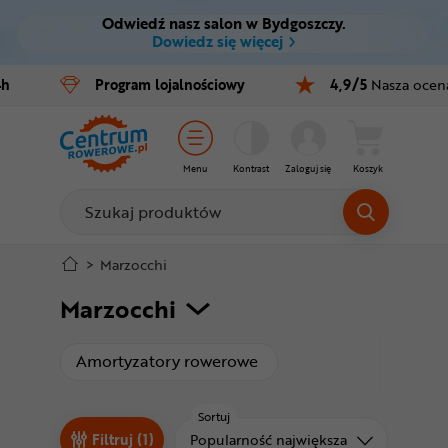
Odwiedź nasz salon w Bydgoszczy.
Ctrl
M
Dowiedz się więcej
Rowery
4h
Program
lojalnościowy
4,9/5
Nasza ocen
Menu główne
E-bike
Filtry
Części
Menu
Kontrast
Zaloguj się
Koszyk
Produkty
Akcesoria
Odzież
Stopka
>
Marzocchi
Marzocchi
Kaski
Mapa strony
Buty
produkty
Amortyzatory rowerowe
Warsztat
Sortuj
Sortuj od
Filtruj (1)
Popularność największa