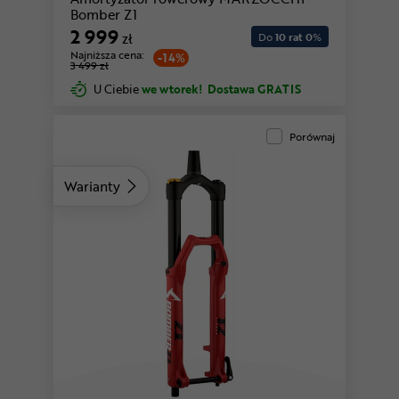
Bomber Z1
2 999
zł
Do
10 rat 0
%
Najniższa cena:
-14%
3 499 zł
U Ciebie
we wtorek!
Dostawa GRATIS
Porównaj
Warianty