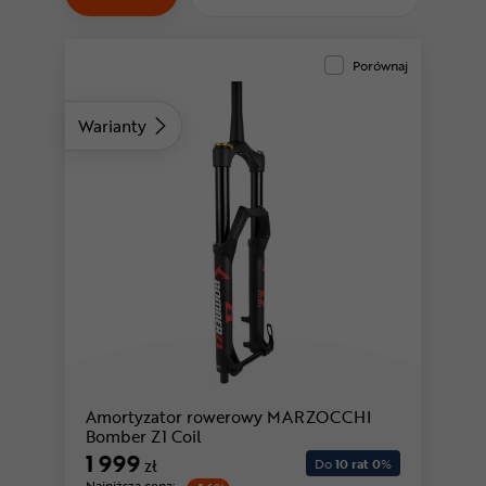
Odżywki
Nowości
Porównaj
Superoferta
Warianty
Amortyzator rowerowy MARZOCCHI
Bomber Z1 Coil
1 999
zł
Do
10 rat 0
%
Najniższa cena: