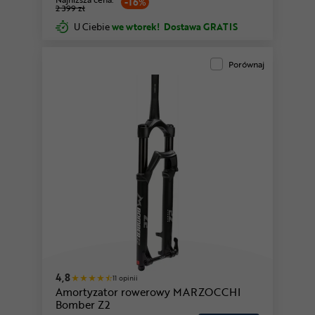
-16%
2 399 zł
U Ciebie
we wtorek!
Dostawa GRATIS
Porównaj
4,8
11 opinii
Amortyzator rowerowy MARZOCCHI
Bomber Z2