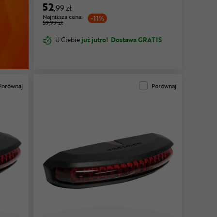
52
,99 zł
Najniższa cena:
-11%
59,99 zł
U Ciebie
już jutro!
Dostawa GRATIS
Porównaj
Porównaj