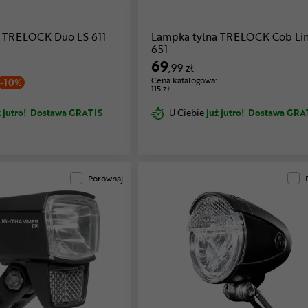
a TRELOCK Duo LS 611
Lampka tylna TRELOCK Cob Lin
651
69
,99 zł
Cena katalogowa:
-10%
115 zł
 jutro!
Dostawa GRATIS
U Ciebie
już jutro!
Dostawa GRA
Porównaj