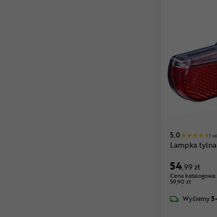
5,0
1 o
Lampka tyln
54
,99 zł
Cena katalogowa:
59,90 zł
Wyślemy
5