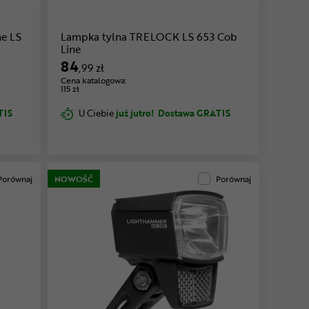
e LS
Lampka tylna TRELOCK LS 653 Cob
Line
84
,99 zł
Cena katalogowa:
115 zł
TIS
U Ciebie
już jutro!
Dostawa GRATIS
Porównaj
NOWOŚĆ
Porównaj