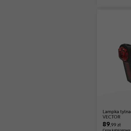
Lampka tyln
VECTOR
89
,99 zł
Cena katalogowa: