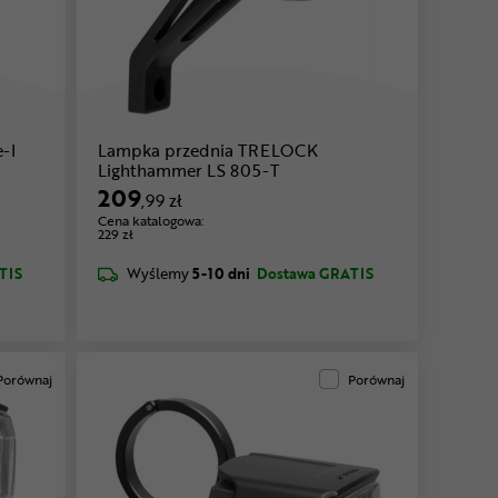
-I
Lampka przednia TRELOCK
Lighthammer LS 805-T
209
,99 zł
Cena katalogowa:
229 zł
TIS
Wyślemy
5-10 dni
Dostawa GRATIS
Porównaj
Porównaj