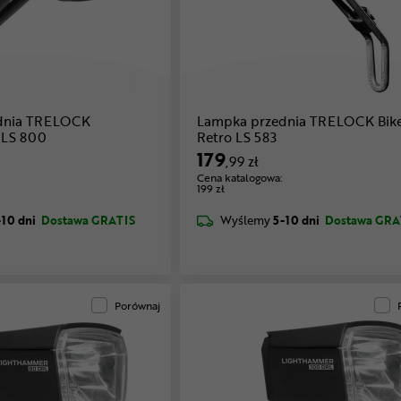
dnia TRELOCK
Lampka przednia TRELOCK Bike
 LS 800
Retro LS 583
179
,99 zł
Cena katalogowa:
199 zł
-10 dni
Dostawa GRATIS
Wyślemy
5-10 dni
Dostawa GRA
Porównaj