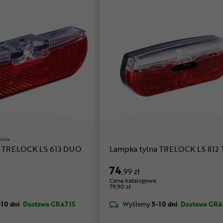
pinia
a TRELOCK LS 613 DUO
Lampka tylna TRELOC
74
,99 zł
Cena katalogowa:
79,90 zł
-10 dni
Dostawa GRATIS
Wyślemy
5-10 dni
Dostawa GRA