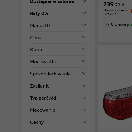
Dostępne w salonie
239
,99 zł
Najniższa cena:
Raty 0%
279,99 zł
U Ciebie
już
Marka
(1)
Cena
Kolor
Moc światła
Sposób ładowania
Zasilanie
Typ żarówki
Mocowanie
Cechy