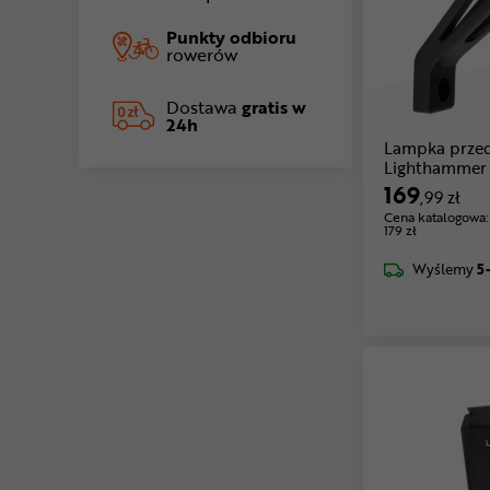
Punkty odbioru
rowerów
Dostawa
gratis w
24h
Lampka prze
Lighthammer
169
,99 zł
Cena katalogowa:
179 zł
Wyślemy
5