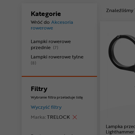
Znaleźliśmy
Kategorie
Wróć do
Akcesoria
rowerowe
Lampki rowerowe
produkty
przednie
(7)
Lampki rowerowe tylne
produkty
(8)
Filtry
Wybranie filtra przeładuje listę
Wyczyść filtry
Marka:
TRELOCK
Lampka prze
Lighthammer