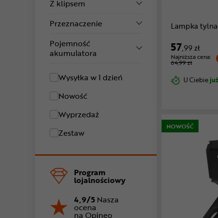
Z klipsem
Przeznaczenie
Lampka tyln
Pojemność
57
,99 zł
akumulatora
Najniższa cena:
64,99 zł
Wysyłka w 1 dzień
U Ciebie
już
Nowość
Wyprzedaż
NOWOŚĆ
Zestaw
Program
lojalnościowy
4,9/5
Nasza
ocena
na Opineo