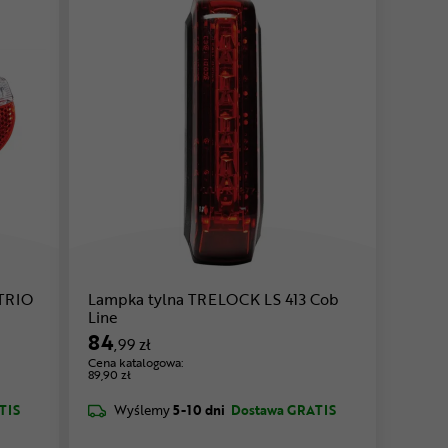
K LS 812 TRIO
Lampka tylna TRELOCK LS 413 Cob
Line
84
,99 zł
Cena katalogowa:
89,90 zł
TIS
Wyślemy
5-10 dni
Dostawa GRATIS