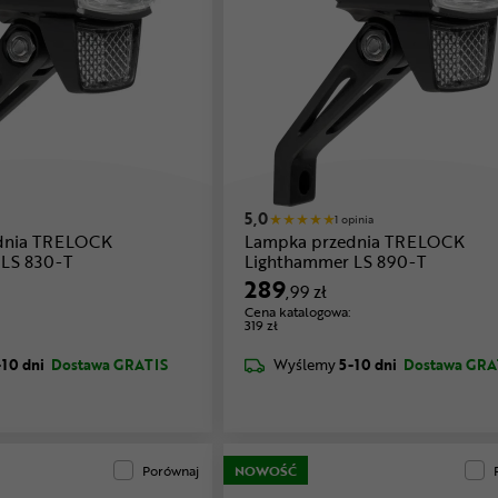
5,0
1 opinia
dnia TRELOCK
Lampka przednia TRELOCK
LS 830-T
Lighthammer LS 890-T
289
,99 zł
Cena katalogowa:
319 zł
-10 dni
Dostawa GRATIS
Wyślemy
5-10 dni
Dostawa GRA
Porównaj
NOWOŚĆ