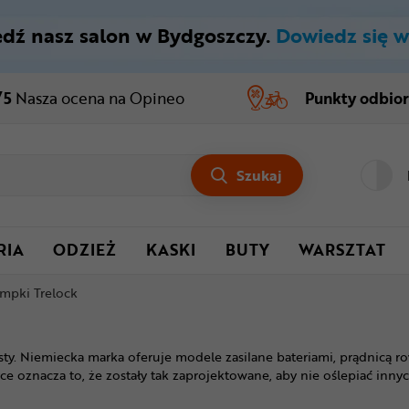
dź nasz salon w Bydgoszczy.
Dowiedz się w
/5
Nasza ocena
na Opineo
Punkty odbio
Szukaj
RIA
ODZIEŻ
KASKI
BUTY
WARSZTAT
ampki Trelock
ysty. Niemiecka marka oferuje modele zasilane bateriami, prądni
e oznacza to, że zostały tak zaprojektowane, aby nie oślepiać inny