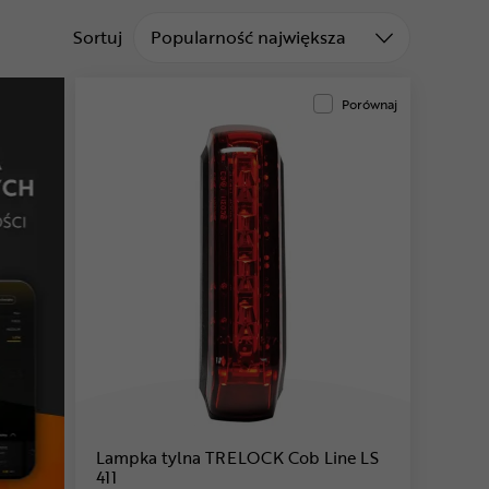
Sortuj od
Sortuj
Popularność największa
Porównaj
Lampka tylna TRELOCK Cob Line LS
411