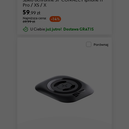
Pro / XS / X
59
,99 zł
Najniższa cena:
-14%
69,99 zł
U Ciebie
już jutro!
Dostawa GRATIS
Porównaj