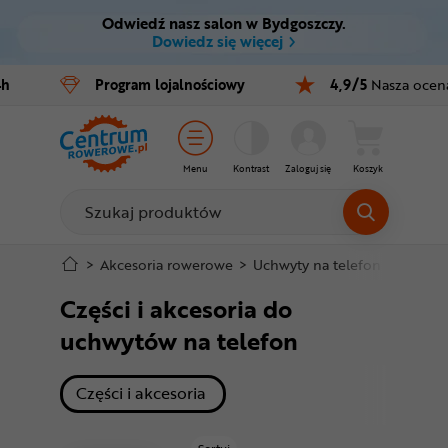
Odwiedź nasz salon w Bydgoszczy.
Ctrl
M
Dowiedz się więcej
Rowery
4h
Program
lojalnościowy
4,9/5
Nasza ocen
Menu główne
E-bike
Filtry
Części
Menu
Kontrast
Zaloguj się
Koszyk
Produkty
Akcesoria
Odzież
Stopka
>
Akcesoria rowerowe
>
Uchwyty na telefon
>
Części 
Części i akcesoria do
Kaski
Mapa strony
uchwytów na telefon
Buty
produkty
Części i akcesoria
Warsztat