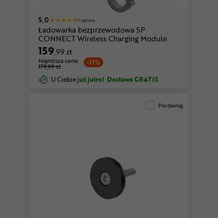
5,0
1 opinia
Ładowarka bezprzewodowa SP
CONNECT Wireless Charging Module
159
,99 zł
Najniższa cena:
-11%
179,99 zł
U Ciebie
już jutro!
Dostawa GRATIS
Porównaj