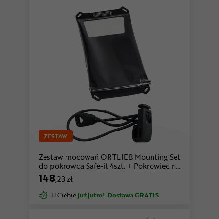
ZESTAW
Zestaw mocowań ORTLIEB Mounting Set
do pokrowca Safe-it 4szt. + Pokrowiec na
telefon ORTLIEB Safe-it
148
,23 zł
U Ciebie
już jutro!
Dostawa GRATIS