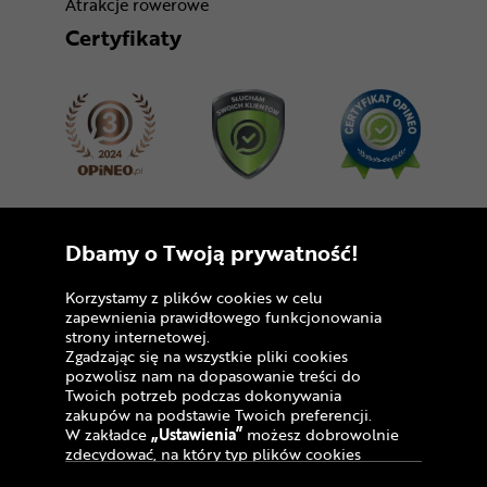
Atrakcje rowerowe
Certyfikaty
Dołącz do nas
Dbamy o Twoją prywatność!
Korzystamy z plików cookies w celu
zapewnienia prawidłowego funkcjonowania
strony internetowej.
Zgadzając się na wszystkie pliki cookies
pozwolisz nam na dopasowanie treści do
Twoich potrzeb podczas dokonywania
zakupów na podstawie Twoich preferencji.
Copyright © 2005 - 2026
W zakładce
„Ustawienia”
możesz dobrowolnie
zdecydować, na który typ plików cookies
Polityka prywatności i zasady korzystania z
chciałbyś zezwolić.
serwisu