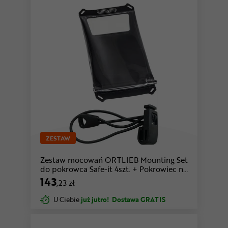
ZESTAW
Zestaw mocowań ORTLIEB Mounting Set
do pokrowca Safe-it 4szt. + Pokrowiec na
telefon ORTLIEB Safe-it
143
,23 zł
U Ciebie
już jutro!
Dostawa GRATIS