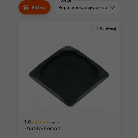
Odżywki
Sortuj
Filtruj
Sortuj od
Popularność największa
Nowości
Superoferta
Porównaj
5,0
1 opinia
Etui SKS Compit