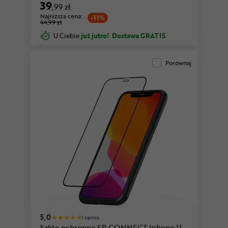
39
,99 zł
Najniższa cena:
-11%
44,99 zł
U Ciebie
już jutro!
Dostawa GRATIS
Porównaj
5,0
1 opinia
Szkło ochronne SP CONNECT Iphone 11