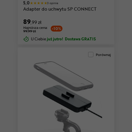
5,0
3 opinie
Adapter do uchwytu SP CONNECT
89
,99 zł
Najniższa cena:
-10%
99,99 zł
U Ciebie
już jutro!
Dostawa GRATIS
Porównaj