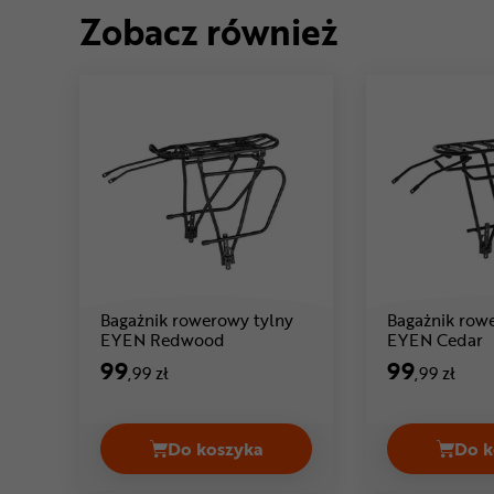
Zobacz również
Bagażnik rowerowy tylny
Bagażnik row
Cena: 99 ,99 zł
C
EYEN Redwood
EYEN Cedar
99
99
,99 zł
,99 zł
Do koszyka
Do k
Bagażnik rowerowy tylny EYEN R