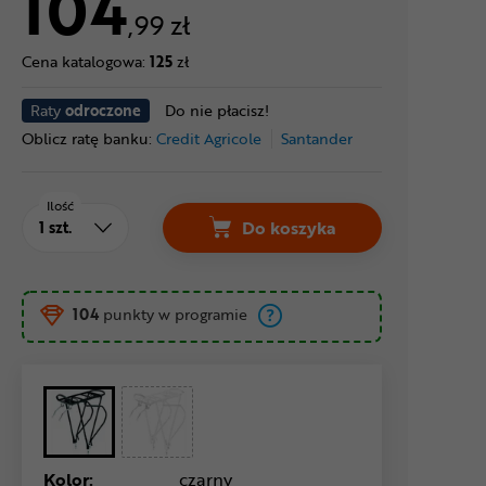
104
,99 zł
Cena katalogowa:
125
zł
Raty
odroczone
Do nie płacisz!
Oblicz ratę banku:
Credit Agricole
Santander
Ilość
Do koszyka
104
punkty w programie
Kolor:
czarny