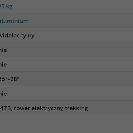
25 kg
aluminium
widelec tylny
nie
nie
26"-28"
nie
MTB, rower elektryczny, trekking