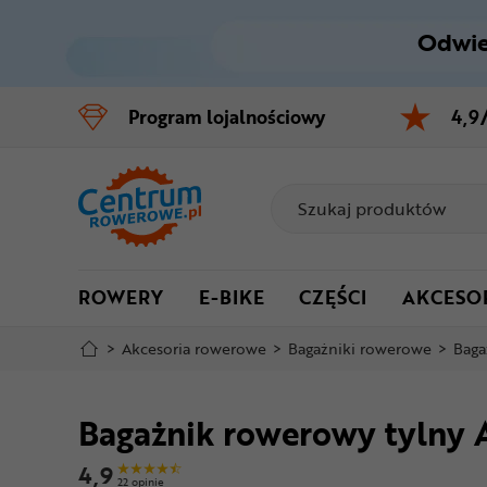
Odwie
Control
M
Program
lojalnościowy
4,9
Menu główne
Informacje o produkcie
Do koszyka
ROWERY
E-BIKE
CZĘŚCI
AKCESO
Szczegółowe informacje
>
Akcesoria rowerowe
>
Bagażniki rowerowe
>
Baga
Stopka
Bagażnik rowerowy tylny
Mapa strony
4,9
22 opinie