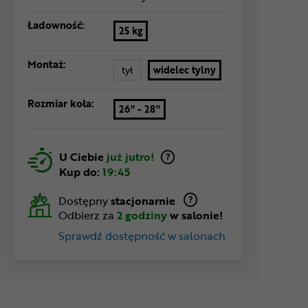
Ładowność:
25 kg
Montaż:
tył
widelec tylny
Rozmiar koła:
26" - 28"
U Ciebie
już jutro!
Kup do:
19:45
Dostępny
stacjonarnie
Odbierz za
2 godziny
w salonie!
Sprawdź dostępność w salonach