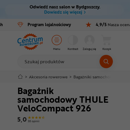
Odwiedź nasz salon w Bydgoszczy.
Ctrl
M
Dowiedz się więcej
Rowery
4h
Program
lojalnościowy
4,9/5
Nasza ocen
Menu główne
E-bike
Informacje o produkcie
Części
Menu
Kontrast
Zaloguj się
Koszyk
Do koszyka
Akcesoria
Odzież
Szczegółowe informacje
>
Akcesoria rowerowe
>
Bagażniki samochodowe na 
Bagażnik
Kaski
Stopka
samochodowy THULE
Buty
VeloCompact 926
Mapa strony
Warsztat
5,0
38 opinii