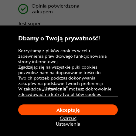
Opinia potwierdzona
zakupem
Jest super
Dbamy o Twoją prywatność!
Korzystamy z plików cookies w celu
Łukasz
zapewnienia prawidłowego funkcjonowania
strony internetowej.
5,0
Zgadzając się na wszystkie pliki cookies
pozwolisz nam na dopasowanie treści do
Twoich potrzeb podczas dokonywania
Opinia potwierdzona
zakupów na podstawie Twoich preferencji.
zakupem
W zakładce
„Ustawienia”
możesz dobrowolnie
zdecydować, na który typ plików cookies
Witam, stojak od wyjęcia z opakowania na
chciałbyś zezwolić.
haku wisiał po 10 min. Złożenie intuicyjnie
Klikając
„Akceptuję”
, wyrażasz zgodę na
Akceptuję
jest bardzo proste. Nie testowałem w trasie,
stosowanie ciasteczek zgodnie z ustawieniami
bo czekam na dodatkową tablice
Twojej przeglądarki.
Odrzuć
rejestracyjną. Ale jak będę miał, to dopisze
W dowolnym momencie, możesz dokonać
Ustawienia
jak wrażenia z jazdy. Polecam zakup w
zmiany swojego wyboru klikając opcję
okresie zimowym, są fajne promocje.
„Ustawienia”
w Polityce Cookies.