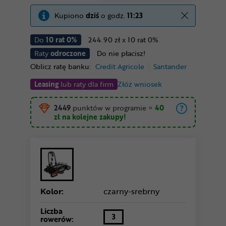
Kupiono
dziś
o godz.
11:23
Do
10 rat 0%
244.90 zł x 10 rat 0%
Raty
odroczone
Do nie płacisz!
Oblicz ratę banku:
Credit Agricole
Santander
Leasing
lub raty dla firm
Złóż wniosek
2449
punktów w programie
=
40
zł
na kolejne zakupy!
Kolor:
czarny-srebrny
Liczba
3
rowerów: