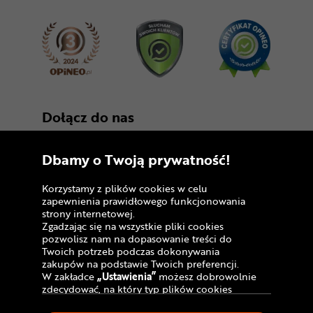
Dołącz do nas
Dbamy o Twoją prywatność!
Korzystamy z plików cookies w celu
zapewnienia prawidłowego funkcjonowania
strony internetowej.
Zgadzając się na wszystkie pliki cookies
Copyright © 2005 - 2026
pozwolisz nam na dopasowanie treści do
Twoich potrzeb podczas dokonywania
Polityka prywatności i zasady korzystania z
zakupów na podstawie Twoich preferencji.
serwisu
W zakładce
„Ustawienia”
możesz dobrowolnie
zdecydować, na który typ plików cookies
Informacja o plikach cookies
chciałbyś zezwolić.