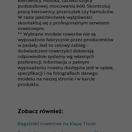
kierownicy, mostka, zacisku sztycy
podsiodłowej, mocowania kół). Skontroluj
pracę kierownicy, przerzutek czy hamulców.
W razie jakichkolwiek wątpliwości
skontaktuj się z profesjonalnym serwisem
rowerowym.
** Wybrane modele rowerów nie są
wyposażone fabrycznie przez producentów
w pedały. Jest to celowy zabieg -
doświadczeni rowerzyści dobierają
odpowiednie systemy wg własnych
preferencji. Informacja o pełnym
wyposażeniu roweru dostępna jest w opisie,
specyfikacji i na fotografiach danego
modelu na naszej stronie i w karcie
produktu.
Zobacz również:
Bagażniki rowerowe na klapę Thule