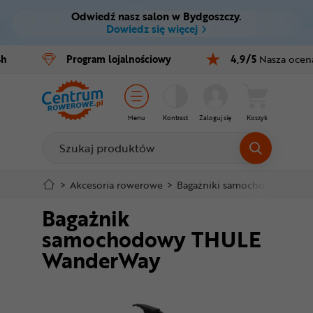
Odwiedź nasz salon w Bydgoszczy.
Ctrl
M
Dowiedz się więcej
Rowery
4h
Program
lojalnościowy
4,9/5
Nasza ocen
Menu główne
E-bike
Informacje o produkcie
Części
Menu
Kontrast
Zaloguj się
Koszyk
Do koszyka
Akcesoria
Odzież
Szczegółowe informacje
>
Akcesoria rowerowe
>
Bagażniki samochodowe na 
Bagażnik
Kaski
Stopka
samochodowy THULE
Buty
WanderWay
Mapa strony
Warsztat