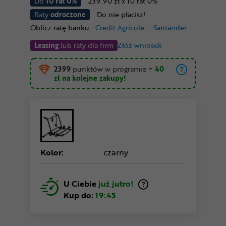
Do
10 rat 0%
239.90 zł x 10 rat 0%
Raty
odroczone
Do nie płacisz!
Oblicz ratę banku:
Credit Agricole
Santander
Leasing
lub raty dla firm
Złóż wniosek
2399
punktów w programie
=
40
zł
na kolejne zakupy!
Kolor:
czarny
U Ciebie
już jutro!
Kup do:
19:45