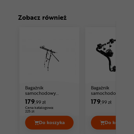
Zobacz również
Bagażnik
Bagażnik
samochodowy
samochodowy
PERUZZO New
PERUZZO BDG
179
179
,99 zł
,99 zł
Cena: 179 ,99 zł
Cruiser
Cena katalogowa:
225 zł
Do koszyka
Do koszyka
Bagażnik samochodowy PERUZZO New
Bagażni