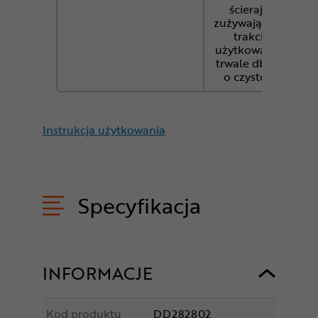
ścierają i
zużywają się w
trakcie
użytkowania i
trwale dbając
o czystość.
Instrukcja użytkowania
Specyfikacja
INFORMACJE
Kod produktu
DD282802