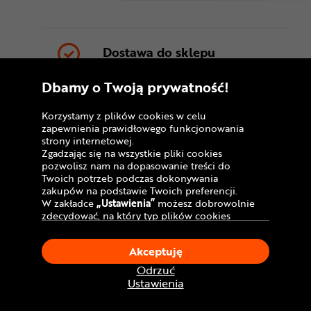
Dostawa do sklepu
stacjonarnego
Dbamy o Twoją prywatność!
Dostawa kurierem:
Korzystamy z plików cookies w celu
GRATIS!
zapewnienia prawidłowego funkcjonowania
strony internetowej.
Zgadzając się na wszystkie pliki cookies
pozwolisz nam na dopasowanie treści do
*Przed ruszeniem w pierwszą trasę
Twoich potrzeb podczas dokonywania
koniecznie zweryfikuj, czy rower jest
zakupów na podstawie Twoich preferencji.
W zakładce
„Ustawienia”
możesz dobrowolnie
odpowiednio przygotowany do
zdecydować, na który typ plików cookies
użytkowania. Zalecamy sprawdzenie stanu
chciałbyś zezwolić.
wszystkich łączeń śrubowych, ze
Klikając
„Akceptuję”
, wyrażasz zgodę na
szczególnym uwzględnieniem elementów
Akceptuję
stosowanie ciasteczek zgodnie z ustawieniami
wpływających na bezpieczeństwo (śrub
Twojej przeglądarki.
Odrzuć
kierownicy, mostka, zacisku sztycy
W dowolnym momencie, możesz dokonać
Ustawienia
podsiodłowej, mocowania kół). Skontroluj
zmiany swojego wyboru klikając opcję
pracę kierownicy, przerzutek czy hamulców.
„Ustawienia”
w Polityce Cookies.
W razie jakichkolwiek wątpliwości