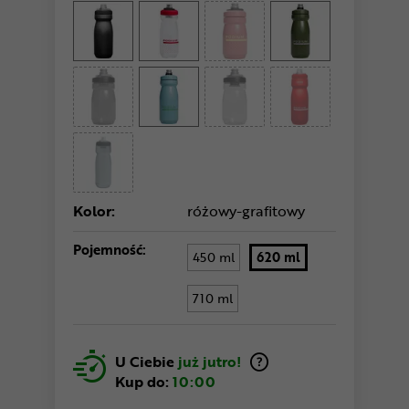
Kolor:
różowy-grafitowy
Pojemność:
450 ml
620 ml
710 ml
U Ciebie
już jutro!
Kup do:
10:00