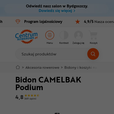
Odwiedź nasz salon w Bydgoszczy.
Ctrl
M
Dowiedz się więcej
Rowery
4h
Program
lojalnościowy
4,9/5
Nasza ocen
Menu główne
E-bike
Informacje o produkcie
Części
Menu
Kontrast
Zaloguj się
Koszyk
Do koszyka
Akcesoria
Odzież
Szczegółowe informacje
>
Akcesoria rowerowe
>
Bidony i koszyki na bidony
>
Bidon CAMELBAK
Kaski
Stopka
Podium
Buty
Mapa strony
4,8
369 opinii
Warsztat