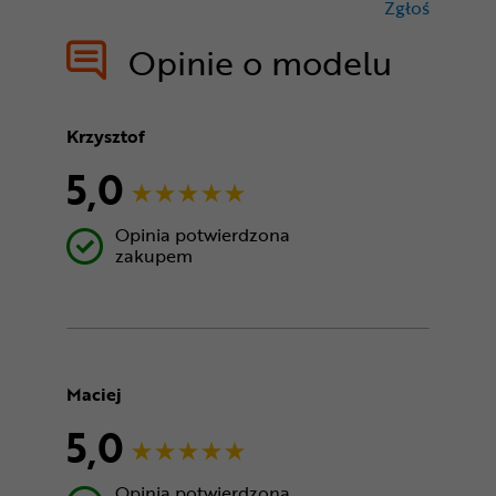
Zgłoś
treści nie
Opinie o modelu
Krzysztof
5,0
Opinia potwierdzona
zakupem
Maciej
5,0
Opinia potwierdzona