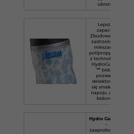
ubranie.
Lepszy
zapach.
Zbudowany z
zastrzeżonej
mieszanki
polipropylenu
z technologią
HydroGuard
™ bidon
pozwala
delektować
się smakiem
napoju, a nie
bidonu.
Hydro Guard™
-
zaaprobowana