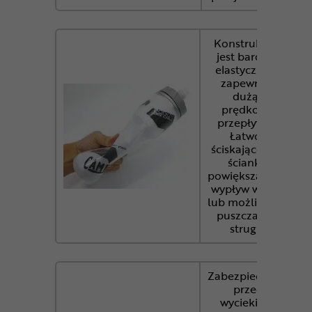
Konstrukcja
jest bardzo
elastyczna i
zapewnia
dużą
prędkość
przepływu.
Łatwo
ściskające się
ścianki
powiększające
wypływ wody
lub możliwość
puszczania
strugi.
Zabezpieczenie
przed
wyciekiem.