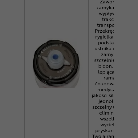
Zaworek
zamykający
wypływ w
trakcie
transportu.
Przekręcenie
rygielka przy
podstawie
ustnika o 90°
zamyka
szczelnie cały
bidon. Nie
lepiąca się
rama.
Zbudowany z
medycznej
jakości silikonu,
jednolity i
szczelny ustnik
eliminuje
wszelkie
wycieki i
pryskanie na
Twoją ramę lub