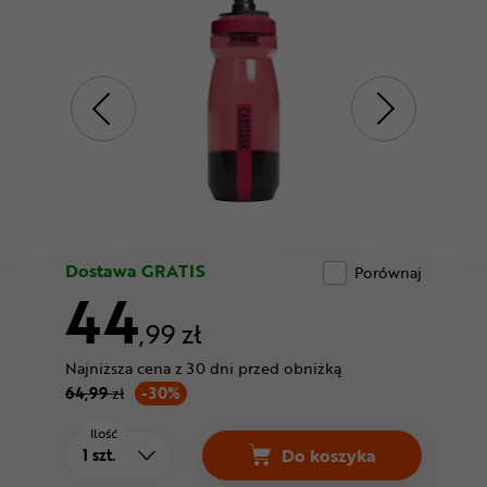
Odżywki
Nowości
Superoferta
Dostawa GRATIS
Porównaj
44
,99 zł
Najniższa cena z 30 dni przed obniżką
64,99
zł
-30%
Ilość
Do koszyka
Bidon CAMELBAK Pod