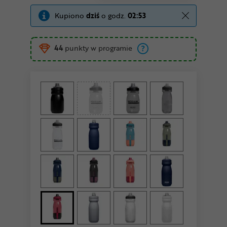
Kupiono
dziś
o godz.
02:53
44
punkty w programie