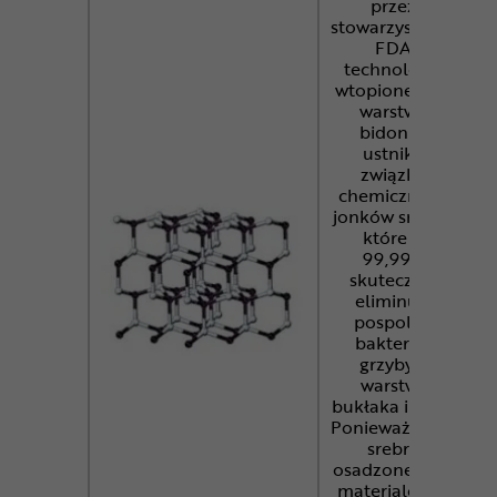
przez
stowarzyszenie
FDA
technologia
wtopionego w
warstwę
bidonu i
ustnika
związku
chemicznego
jonków srebra,
które w
99,99%
skutecznie
eliminują
pospolite
bakterie i
grzyby z
warstwy
bukłaka i rurki.
Ponieważ jonki
srebra
osadzone są w
materiale, nie