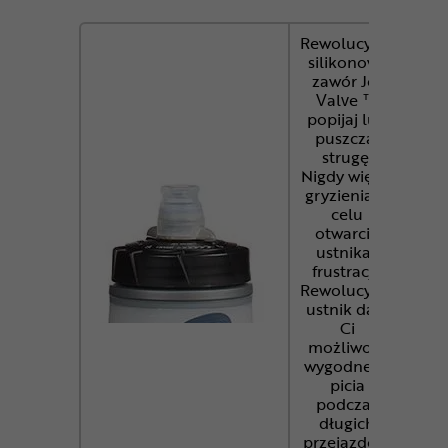
Rewolucyjny
silikonowy
zawór Jet
Valve ™
popijaj lub
puszczaj
strugę.
Nigdy więcej
gryzienia w
celu
otwarcia
ustnika i
frustracji!
Rewolucyjny
ustnik daje
Ci
możliwość
wygodnego
picia
podczas
długich
przejazdów.