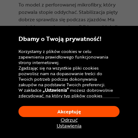
To model z perforowanej mikrofibry, który
pozwala stopie oddychać. Stabilizacja pięty
dobrze sprawdza się podczas zjazdów. Ma
on także wygodny system BOA oraz bieżnik
Proxy — funkcjonalny zarówno na szlaku,
Dbamy o Twoją prywatność!
jak i szutrach.
Korzystamy z plików cookies w celu
zapewnienia prawidłowego funkcjonowania
strony internetowej.
Zgadzając się na wszystkie pliki cookies
pozwolisz nam na dopasowanie treści do
Twoich potrzeb podczas dokonywania
zakupów na podstawie Twoich preferencji.
W zakładce
„Ustawienia”
możesz dobrowolnie
zdecydować, na który typ plików cookies
chciałbyś zezwolić.
Klikając
„Akceptuję”
, wyrażasz zgodę na
Akceptuję
stosowanie ciasteczek zgodnie z ustawieniami
Twojej przeglądarki.
Odrzuć
W dowolnym momencie, możesz dokonać
Ustawienia
Buty MTB NORTHWAVE
zmiany swojego wyboru klikając opcję
Rebel 3
„Ustawienia”
w Polityce Cookies.