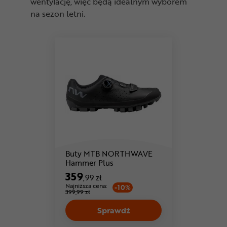
wentylację, więc będą idealnym wyborem
na sezon letni.
Buty MTB NORTHWAVE
Hammer Plus
359
,99 zł
Najniższa cena:
-10%
399,99 zł
Sprawdź