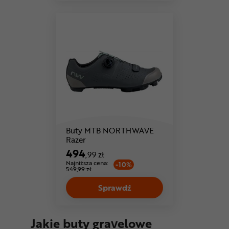
Buty MTB NORTHWAVE
Razer
494
,99 zł
Najniższa cena:
-10%
549,99 zł
Sprawdź
Jakie buty gravelowe