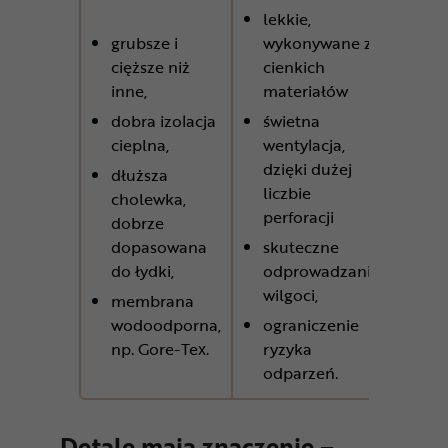
lekkie,
ko
grubsze i
wykonywane z
mi
cięższe niż
cienkich
gru
inne,
materiałów
mat
wen
dobra izolacja
świetna
cieplna,
wentylacja,
bra
dzięki dużej
do
dłuższa
liczbie
me
cholewka,
perforacji
dobrze
uni
dopasowana
skuteczne
kró
do łydki,
odprowadzanie
cho
wilgoci,
membrana
mat
wodoodporna,
ograniczenie
uni
np. Gore-Tex.
ryzyka
zap
odparzeń.
kom
Detale mają znaczenie –