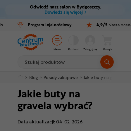
Odwiedź nasz salon w Bydgoszczy.
Ctrl
M
Dowiedz się więcej
Rowery
4h
Program
lojalnościowy
4,9/5
Nasza ocen
Menu główne
E-bike
Stopka
Części
Menu
Kontrast
Zaloguj się
Koszyk
Mapa strony
Akcesoria
Odzież
>
Blog
>
Porady zakupowe
>
Jakie buty na gravela wy
Jakie buty na
Kaski
gravela wybrać?
Buty
Warsztat
Data aktualizacji: 04-02-2026