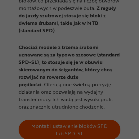
bloków, co przekłada się na liczbę otworów
montażowych w podeszwie buta.
Z reguły
do jazdy szutrowej stosuje się bloki z
dwiema śrubami, takie jak w MTB
(standard SPD).
Chociaż modele z trzema śrubami
uznawane są za typowo szosowe (standard
SPD-SL), to stosuje się je w obuwiu
skierowanym do ścigantów, którzy chcą
rozwijać na rowerze duże
prędkości.
Oferują one świetną precyzję
działania oraz pozwalają na wydajny
transfer mocy. Ich wadą jest wysoki profil
oraz znacznie utrudnione chodzenie.
Montaż i ustawienie bloków SPD
lub SPD-SL