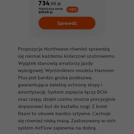
734
,99 zł
Najniższa cena:
-10%
819,99 zł
Sprawdź
Propozycje Northwave również sprawdzą
się niemal każdemu kolarzowi szutrowemu.
Wyjątek stanowią amatorzy jazdy
wyścigowej. Wyróżnikiem modelu Hammer
Plus jest bardzo gruba podeszwa,
gwarantująca świetną ochronę stopy i
amortyzację. System zapięcia łączy BOA
oraz rzepy, dzięki czemu można precyzyjnie
dopasować but do kształtu nogi. Z kolei
Razer to obuwie bardzo sztywne. Cechuje
się również niską masą. Zastosowany w nich
system AirFlow zapewnia na dobrą