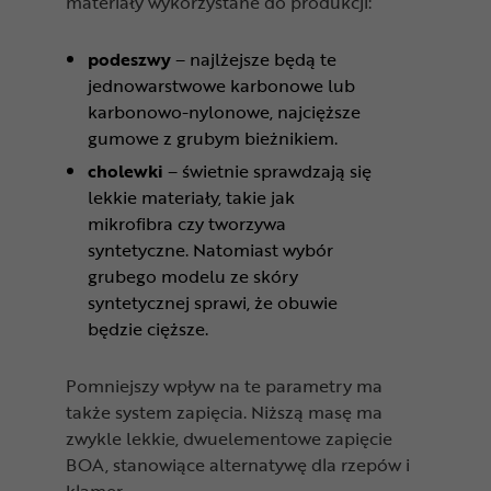
materiały wykorzystane do produkcji:
podeszwy
– najlżejsze będą te
jednowarstwowe karbonowe lub
karbonowo-nylonowe, najcięższe
gumowe z grubym bieżnikiem.
cholewki
– świetnie sprawdzają się
lekkie materiały, takie jak
mikrofibra czy tworzywa
syntetyczne. Natomiast wybór
grubego modelu ze skóry
syntetycznej sprawi, że obuwie
będzie cięższe.
Pomniejszy wpływ na te parametry ma
także system zapięcia. Niższą masę ma
zwykle lekkie, dwuelementowe zapięcie
BOA, stanowiące alternatywę dla rzepów i
klamer.