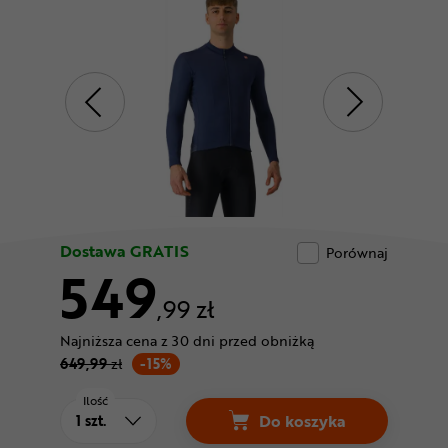
Odżywki
Nowości
Superoferta
Dostawa GRATIS
Porównaj
549
,99 zł
Najniższa cena z 30 dni przed obniżką
649,99
zł
-15%
Ilość
Do koszyka