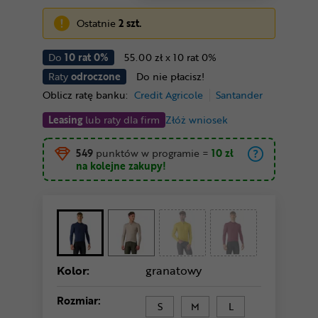
Ostatnie
2 szt.
Do
10 rat 0%
55.00 zł x 10 rat 0%
Raty
odroczone
Do nie płacisz!
Oblicz ratę banku:
Credit Agricole
Santander
Leasing
lub raty dla firm
Złóż wniosek
549
punktów w programie
=
10 zł
na kolejne zakupy!
Kolor:
granatowy
Rozmiar:
S
M
L