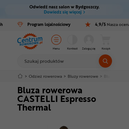
Odwiedź nasz salon w Bydgoszczy.
Ctrl
M
Dowiedz się więcej
Rowery
4h
Program
lojalnościowy
4,9/5
Nasza ocen
Menu główne
E-bike
Informacje o produkcie
Części
Menu
Kontrast
Zaloguj się
Koszyk
Do koszyka
Akcesoria
Odzież
Szczegółowe informacje
>
Odzież rowerowa
>
Bluzy rowerowe
>
Bluza rower
Bluza rowerowa
Kaski
Stopka
CASTELLI Espresso
Buty
Thermal
Mapa strony
Warsztat