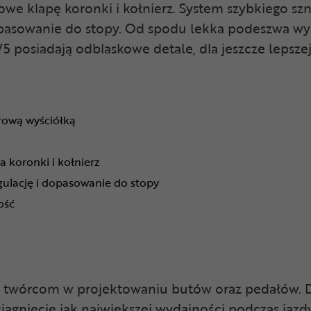
e klapę koronki i kołnierz. System szybkiego s
pasowanie do stopy. Od spodu lekka podeszwa wy
siadają odblaskowe detale, dla jeszcze lepszej
rową wyściółką
koronki i kołnierz
ulację i dopasowanie do stopy
ość
ca twórcom w projektowaniu butów oraz pedałów. Dz
iągnięcie jak największej wydajności podczas jazdy