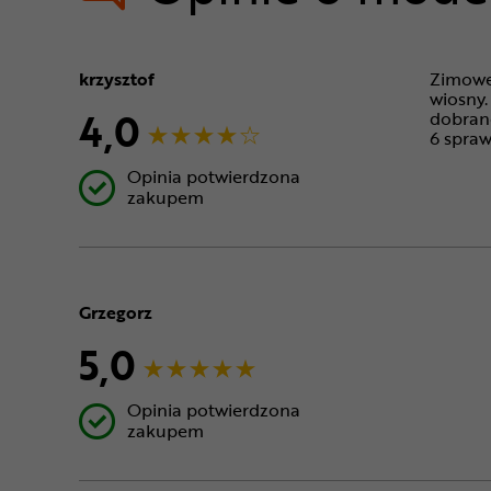
krzysztof
Zimowe 
wiosny.
4,0
dobrane
6 spraw
Opinia potwierdzona
zakupem
Grzegorz
5,0
Opinia potwierdzona
zakupem