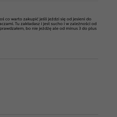
treści niez
o warto zakupić jeśli jeździ się od jesieni do
zami. Tu zakładasz i jest sucho i w zależności od
sprawdzałem, bo nie jeżdżę ale od minus 3 do plus