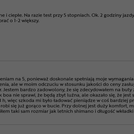
 i ciepłe. Na razie test przy 5 stopniach. Ok. 2 godziny jazd
brać o 1-2 większy.
ceniam na 5, ponieważ doskonale spełniają moje wymagania
enia, ale w moim odczuciu w stosunku jakości do ceny zasł
. Jestem bardzo zadowolony, że się zdecydowałem na buty z
k boa nie sprawi, że będą zbyt luźna, ale okazało się, że jes
 h, więc szkoda mi było ładować pieniądze w coś bardziej pro
 robi się już gorąco w bucie. Przy dolnej jest duży komfort, my
em taki sam rozmiar jak letnich shimano i długość wkładki j