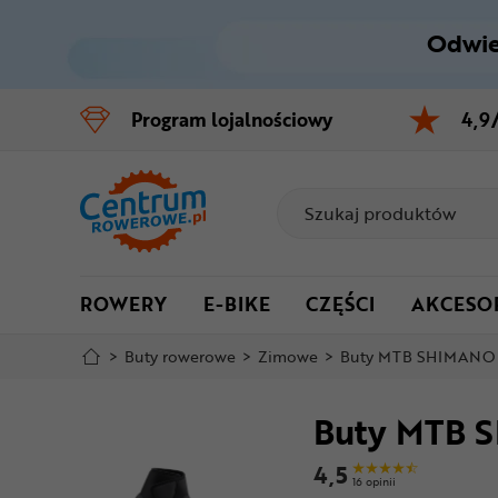
Odwie
Control
M
Program
lojalnościowy
4,9
Menu główne
Informacje o produkcie
Szczegółowe informacje
ROWERY
E-BIKE
CZĘŚCI
AKCESO
Stopka
>
Buty rowerowe
>
Zimowe
>
Buty MTB SHIMAN
Mapa strony
Buty MTB
4,5
16 opinii