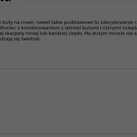
buty na rower, nawet takie podstawowe to zdecydowanie coś c
 Koniec z kombinowaniem z letnimi butami i różnymi ocieplac
j skarpety mniej lub bardziej ciepło. Na dużym mrozie nie 
dzają się świetnie.