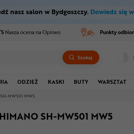
dź nasz salon w Bydgoszczy.
Dowiedz się w
/5
Nasza ocena
na Opineo
Punkty odbio
Szukaj
RIA
ODZIEŻ
KASKI
BUTY
WARSZTAT
O SH-MW501 MW5
 SHIMANO SH-MW501 MW5