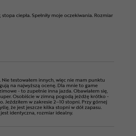
y, stopa ciepła. Spełniły moje oczekiwania. Rozmiar
. Nie testowałem innych, więc nie mam punktu
ugują na najwyższą ocenę. Dla mnie to game
imowe - to zupełnie inna jazda. Obawiałem się,
t super. Osobiście w zimną pogodą jeżdżę krótko -
. Jeździłem w zakresie 2–10 stopni. Przy górnej
ślę, że jest jeszcze kilka stopni w dół zapasu.
est identyczna, rozmiar idealny.