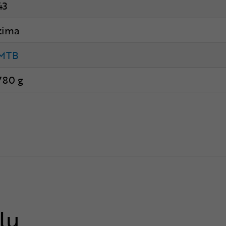
43
zima
MTB
780 g
lu