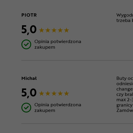
PIOTR
Wygodne
trzeba 
5,0
Opinia potwierdzona
zakupem
Michał
Buty o
odniesi
5,0
changer
czy bra
max 2-3
Opinia potwierdzona
granicy
zakupem
Zamówił