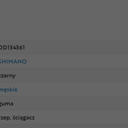
DD134361
SHIMANO
czarny
męskie
guma
rzep, ściągacz