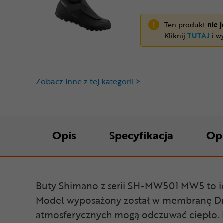
Ten produkt
nie 
Kliknij
TUTAJ
i wy
Zobacz inne z tej kategorii >
Opis
Specyfikacja
Op
Buty Shimano z serii SH-MW501 MW5 to ide
Model wyposażony został w membranę Dry
atmosferycznych mogą odczuwać ciepło. P