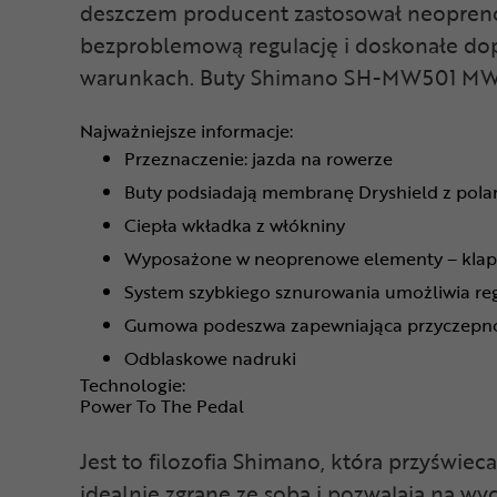
deszczem producent zastosował neoprenow
bezproblemową regulację i doskonałe do
warunkach. Buty Shimano SH-MW501 MW5 po
Najważniejsze informacje:
Przeznaczenie: jazda na rowerze
Buty podsiadają membranę Dryshield z pola
Ciepła wkładka z włókniny
Wyposażone w neoprenowe elementy – klapa 
System szybkiego sznurowania umożliwia reg
Gumowa podeszwa zapewniająca przyczepn
Odblaskowe nadruki
Technologie:
Power To The Pedal
Jest to filozofia Shimano, która przyświe
idealnie zgrane ze sobą i pozwalają na wyc