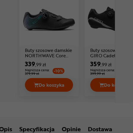
Buty szosowe damskie
Buty szosowe damsk
NORTHWAVE Core
GIRO Cadet W
Cena: 339 ,99 zł
Plus 2 Wmn
339
359
,99 zł
,99 zł
Najniższa cena:
Najniższa cena:
-10%
-10%
379,99 zł
399,99 zł
Do koszyka
Do koszyka
Buty szosowe damskie NORTHWAVE C
Buty sz
Opis
Specyfikacja
Opinie
Dostawa