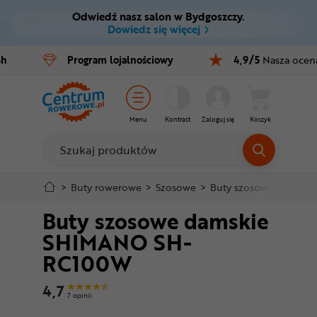
Odwiedź nasz salon w Bydgoszczy.
Ctrl
M
Dowiedz się więcej
Rowery
4h
Program
lojalnościowy
4,9/5
Nasza ocen
Menu główne
E-bike
Informacje o produkcie
Części
Menu
Kontrast
Zaloguj się
Koszyk
Do koszyka
Akcesoria
Odzież
Szczegółowe informacje
>
Buty rowerowe
>
Szosowe
>
Buty szosowe damsk
Buty szosowe damskie
Kaski
Stopka
SHIMANO SH-
Buty
RC100W
Mapa strony
Warsztat
4,7
7 opinii