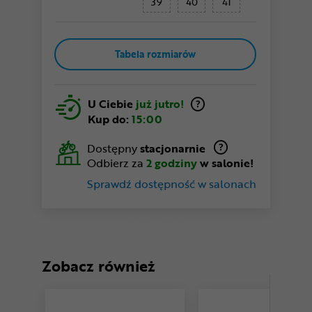
39
40
41
Tabela rozmiarów
U Ciebie
już jutro!
Kup do:
15:00
Dostępny
stacjonarnie
Odbierz za
2 godziny
w salonie!
Sprawdź dostępność w salonach
Zobacz również