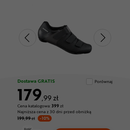
Odżywki
Nowości
Superoferta
Dostawa GRATIS
Porównaj
179
,99 zł
Cena katalogowa:
399
zł
Najniższa cena z 30 dni przed obniżką
199,99
zł
-10%
Ilość