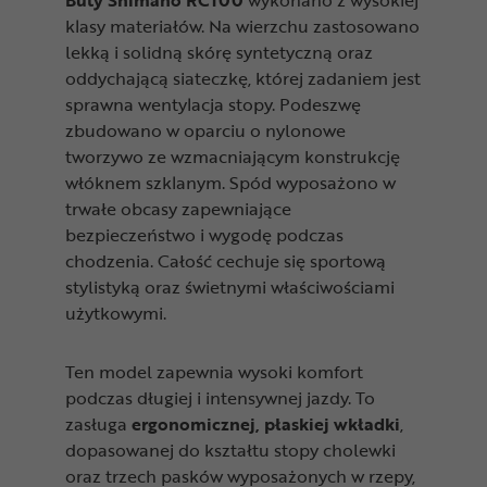
Buty Shimano RC100
wykonano z wysokiej
klasy materiałów. Na wierzchu zastosowano
lekką i solidną skórę syntetyczną oraz
oddychającą siateczkę, której zadaniem jest
sprawna wentylacja stopy. Podeszwę
zbudowano w oparciu o nylonowe
tworzywo ze wzmacniającym konstrukcję
włóknem szklanym. Spód wyposażono w
trwałe obcasy zapewniające
bezpieczeństwo i wygodę podczas
chodzenia. Całość cechuje się sportową
stylistyką oraz świetnymi właściwościami
użytkowymi.
Ten model zapewnia wysoki komfort
podczas długiej i intensywnej jazdy. To
zasługa
ergonomicznej, płaskiej wkładki
,
dopasowanej do kształtu stopy cholewki
oraz trzech pasków wyposażonych w rzepy,