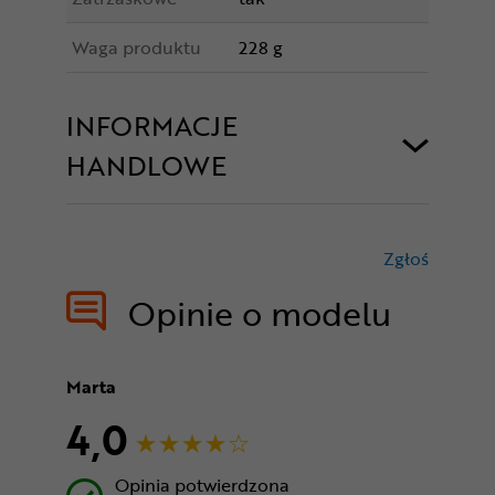
Waga produktu
228 g
INFORMACJE
HANDLOWE
Zgłoś
treści nie
Opinie o modelu
Marta
4,0
Opinia potwierdzona