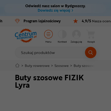
Odwiedź nasz salon w Bydgoszczy.
Ctrl
M
Dowiedz się więcej
Rowery
4h
Program
lojalnościowy
4,9/5
Nasza ocen
Menu główne
E-bike
Informacje o produkcie
Części
Menu
Kontrast
Zaloguj się
Koszyk
Do koszyka
Akcesoria
Odzież
Szczegółowe informacje
>
Buty rowerowe
>
Szosowe
>
Buty szosowe FIZIK Ly
Buty szosowe FIZIK
Kaski
Stopka
Lyra
Buty
Mapa strony
Warsztat