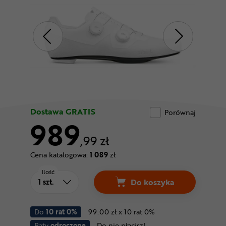
Odżywki
Nowości
Superoferta
Dostawa GRATIS
Porównaj
989
,99 zł
Cena katalogowa:
1 089
zł
Ilość
Do koszyka
Do
10 rat 0%
99.00 zł x 10 rat 0%
Raty
odroczone
Do nie płacisz!