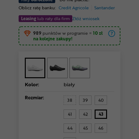
Oblicz ratę banku:
Credit Agricole
Santander
Leasing
lub raty dla firm
Złóż wniosek
989
punktów w programie
=
10 zł
na kolejne zakupy!
Kolor:
biały
Rozmiar:
38
39
40
41
42
43
44
45
46