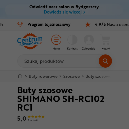
Odwiedź nasz salon w Bydgoszczy.
Ctrl
M
Dowiedz się więcej
Rowery
4h
Program
lojalnościowy
4,9/5
Nasza ocen
Menu główne
E-bike
Informacje o produkcie
Części
Menu
Kontrast
Zaloguj się
Koszyk
Do koszyka
Akcesoria
Odzież
Szczegółowe informacje
>
Buty rowerowe
>
Szosowe
>
Buty szosowe SHIMA
Buty szosowe
Kaski
Stopka
SHIMANO SH-RC102
Buty
RC1
Mapa strony
Warsztat
5,0
7 opinii