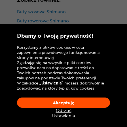
Buty szosowe Shimano
Buty rowerowe Shimano
Buty rowerowe na rzep
Dbamy o Twoją prywatność!
Buty rowerowe SPD-SL
Korzystamy z plików cookies w celu
zapewnienia prawidłowego funkcjonowania
strony internetowej.
Zgadzając się na wszystkie pliki cookies
pozwolisz nam na dopasowanie treści do
Twoich potrzeb podczas dokonywania
zakupów na podstawie Twoich preferencji.
W zakładce
„Ustawienia”
możesz dobrowolnie
Informacje
zdecydować, na który typ plików cookies
chciałbyś zezwolić.
Salony stacjonarne
Klikając
„Akceptuję”
, wyrażasz zgodę na
Akceptuję
stosowanie ciasteczek zgodnie z ustawieniami
Formy płatności
Twojej przeglądarki.
Odrzuć
W dowolnym momencie, możesz dokonać
Ustawienia
Zakupy na raty
zmiany swojego wyboru klikając opcję
„Ustawienia”
w Polityce Cookies.
Leasing roweru