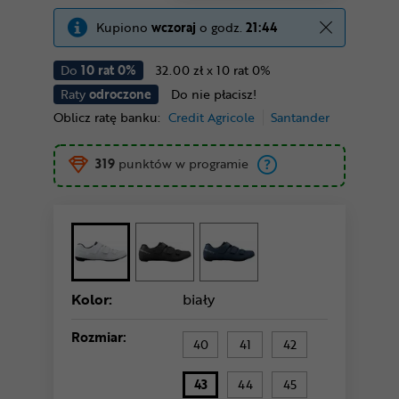
Kupiono
wczoraj
o godz.
21:44
Do
10 rat 0%
32.00 zł x 10 rat 0%
Raty
odroczone
Do nie płacisz!
Oblicz ratę banku:
Credit Agricole
Santander
319
punktów w programie
Kolor:
biały
Rozmiar:
40
41
42
43
44
45