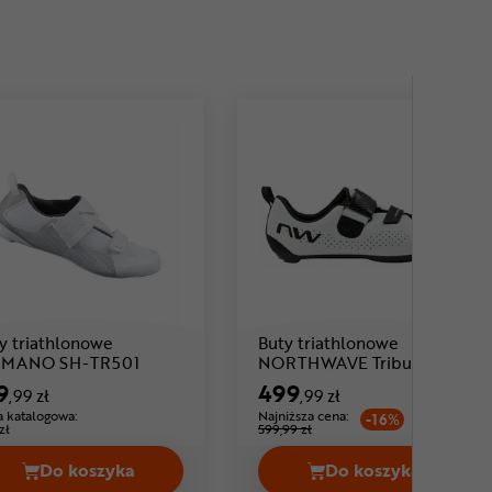
y triathlonowe
Buty triathlonowe
Cena: 419 ,99 zł
Cena
IMANO SH-TR501
NORTHWAVE Tribute
9
499
,99 zł
,99 zł
 katalogowa:
Najniższa cena:
-16%
zł
599,99 zł
Do koszyka
Do koszyka
OXY Cena 1149,00 zł
Buty triathlonowe SHIMANO SH-TR501 Cena 419,
Buty triathlo