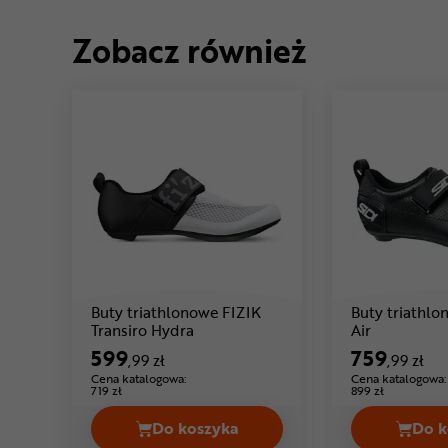
Zobacz również
Buty triathlonowe FIZIK
Buty triathlo
Cena: 599 ,99 zł
Cena: 75
Transiro Hydra
Air
599
759
,99 zł
,99 zł
Cena katalogowa:
Cena katalogowa:
719 zł
899 zł
Do koszyka
Do k
Buty triathlonowe FIZIK Transiro 