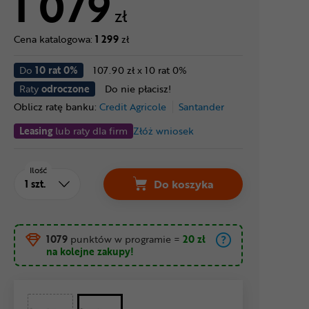
1 079
zł
Cena katalogowa:
1 299
zł
Do
10 rat 0%
107.90 zł x 10 rat 0%
Raty
odroczone
Do nie płacisz!
Oblicz ratę banku:
Credit Agricole
Santander
Leasing
lub raty dla firm
Złóż wniosek
Ilość
Do koszyka
1079
punktów w programie
=
20 zł
na kolejne zakupy!