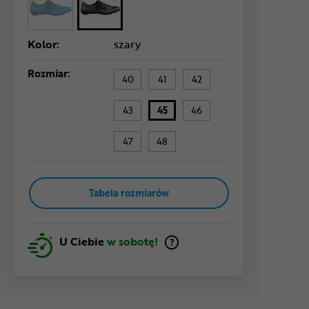
Kolor:
szary
Rozmiar:
40
41
42
43
45
46
47
48
Tabela rozmiarów
U Ciebie
w sobotę!