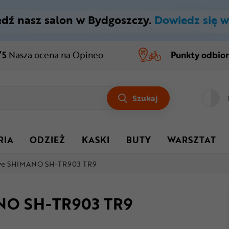
dź nasz salon w Bydgoszczy.
Dowiedz się w
/5
Nasza ocena
na Opineo
Punkty odbio
Szukaj
RIA
ODZIEŻ
KASKI
BUTY
WARSZTAT
nowe SHIMANO SH-TR903 TR9
ANO SH-TR903 TR9