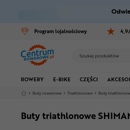
Odwie
Control
M
Program
lojalnościowy
4,9
Menu główne
Informacje o produkcie
Do koszyka
ROWERY
E-BIKE
CZĘŚCI
AKCESO
Szczegółowe informacje
>
Buty rowerowe
>
Triathlonowe
>
Buty triathlo
Stopka
Buty triathlonowe SHIM
Mapa strony