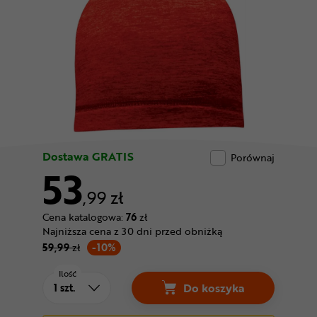
Odżywki
Nowości
Superoferta
Dostawa GRATIS
Porównaj
53
,99 zł
Cena katalogowa:
76
zł
Najniższa cena z 30 dni przed obniżką
59,99
zł
-10%
Ilość
Do koszyka
Czapka CHIBA Pro Ma