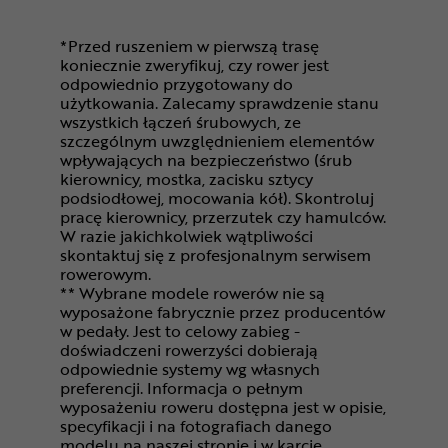
*Przed ruszeniem w pierwszą trasę
koniecznie zweryfikuj, czy rower jest
odpowiednio przygotowany do
użytkowania. Zalecamy sprawdzenie stanu
wszystkich łączeń śrubowych, ze
szczególnym uwzględnieniem elementów
wpływających na bezpieczeństwo (śrub
kierownicy, mostka, zacisku sztycy
podsiodłowej, mocowania kół). Skontroluj
pracę kierownicy, przerzutek czy hamulców.
W razie jakichkolwiek wątpliwości
skontaktuj się z profesjonalnym serwisem
rowerowym.
** Wybrane modele rowerów nie są
wyposażone fabrycznie przez producentów
w pedały. Jest to celowy zabieg -
doświadczeni rowerzyści dobierają
odpowiednie systemy wg własnych
preferencji. Informacja o pełnym
wyposażeniu roweru dostępna jest w opisie,
specyfikacji i na fotografiach danego
modelu na naszej stronie i w karcie