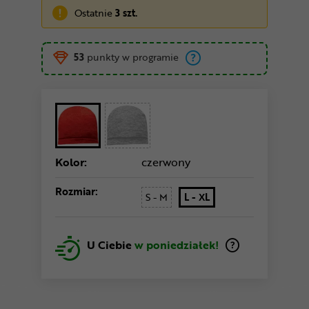
Ostatnie
3 szt.
53
punkty w programie
Kolor:
czerwony
Rozmiar:
S - M
L - XL
U Ciebie
w poniedziałek!