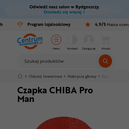
Odwiedź nasz salon w Bydgoszczy.
Ctrl
M
Dowiedz się więcej
Rowery
4h
Program
lojalnościowy
4,9/5
Nasza ocen
Menu główne
E-bike
Informacje o produkcie
Części
Menu
Kontrast
Zaloguj się
Koszyk
Do koszyka
Akcesoria
Odzież
Szczegółowe informacje
>
Odzież rowerowa
>
Nakrycia głowy
>
Czapki
>
Cza
Czapka CHIBA Pro
Kaski
Stopka
Man
Buty
Mapa strony
Warsztat