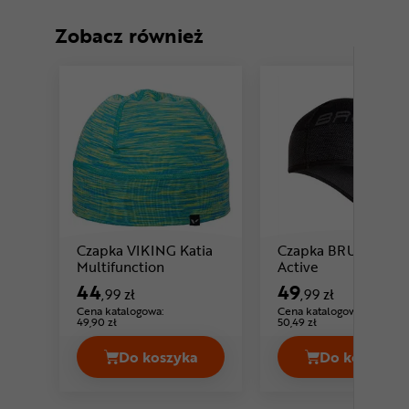
Zobacz również
Czapka VIKING Katia
Czapka BRUBECK
Cena: 44 ,99 zł
Cena: 49 ,99 zł
Multifunction
Active
44
49
,99 zł
,99 zł
Cena katalogowa:
Cena katalogowa:
49,90 zł
50,49 zł
Do koszyka
Do koszyka
Czapka VIKING Katia Multifunction 
Czapka 