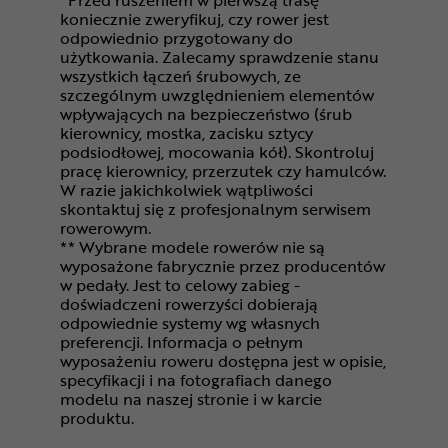
*Przed ruszeniem w pierwszą trasę
koniecznie zweryfikuj, czy rower jest
odpowiednio przygotowany do
użytkowania. Zalecamy sprawdzenie stanu
wszystkich łączeń śrubowych, ze
szczególnym uwzględnieniem elementów
wpływających na bezpieczeństwo (śrub
kierownicy, mostka, zacisku sztycy
podsiodłowej, mocowania kół). Skontroluj
pracę kierownicy, przerzutek czy hamulców.
W razie jakichkolwiek wątpliwości
skontaktuj się z profesjonalnym serwisem
rowerowym.
** Wybrane modele rowerów nie są
wyposażone fabrycznie przez producentów
w pedały. Jest to celowy zabieg -
doświadczeni rowerzyści dobierają
odpowiednie systemy wg własnych
preferencji. Informacja o pełnym
wyposażeniu roweru dostępna jest w opisie,
specyfikacji i na fotografiach danego
modelu na naszej stronie i w karcie
produktu.