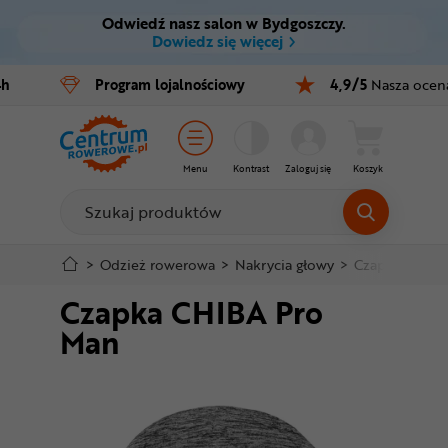
Odwiedź nasz salon w Bydgoszczy.
Ctrl
M
Dowiedz się więcej
Rowery
4h
Program
lojalnościowy
4,9/5
Nasza ocen
Menu główne
E-bike
Informacje o produkcie
Części
Menu
Kontrast
Zaloguj się
Koszyk
Do koszyka
Akcesoria
Odzież
Szczegółowe informacje
>
Odzież rowerowa
>
Nakrycia głowy
>
Czapki
>
Cza
Czapka CHIBA Pro
Kaski
Stopka
Man
Buty
Mapa strony
Warsztat