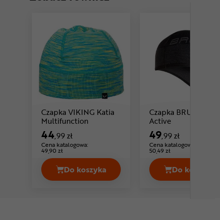
Czapka VIKING Katia
Czapka BRUBECK
Cena: 44 ,99 zł
Cena: 49 ,99 zł
Multifunction
Active
44
49
,99 zł
,99 zł
Cena katalogowa:
Cena katalogowa:
49,90 zł
50,49 zł
Do koszyka
Do koszyka
Czapka VIKING Katia Multifunction 
Czapka 