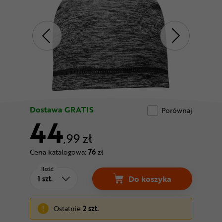
Odżywki
Nowości
Superoferta
Dostawa GRATIS
Porównaj
44
,99 zł
Cena katalogowa:
76
zł
Ilość
Do koszyka
Czapka CHIBA Pro Ma
Ostatnie
2 szt.