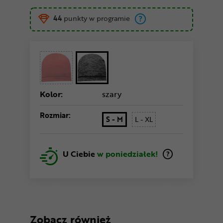
44
punkty w programie
Kolor:
szary
Rozmiar:
S - M
L - XL
U Ciebie
w poniedziałek!
Zobacz również