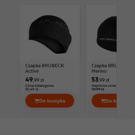
Czapka BRUBECK
Czapka BRUBECK
Cena: 49 ,99 zł
Cena: 53 ,99 z
Active
Merino
49
53
,99 zł
,99 zł
Cena katalogowa:
Najniższa cena:
-10%
50,49 zł
59,99 zł
Do koszyka
Do koszyka
Czapka BRUBECK Active Cena 49,99 
Czapka 