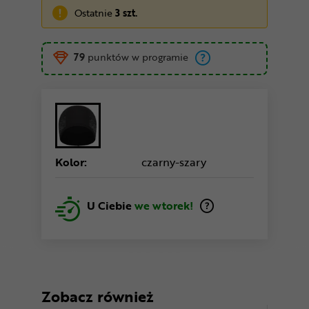
Ostatnie
3 szt.
79
punktów w programie
Kolor:
czarny-szary
U Ciebie
we wtorek!
Zobacz również