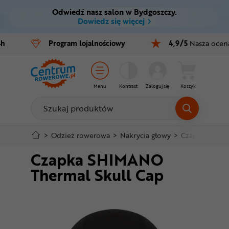
Odwiedź nasz salon w Bydgoszczy.
Ctrl
M
Dowiedz się więcej
Rowery
4h
Program
lojalnościowy
4,9/5
Nasza ocen
Menu główne
E-bike
Informacje o produkcie
Części
Menu
Kontrast
Zaloguj się
Koszyk
Do koszyka
Akcesoria
Odzież
Szczegółowe informacje
>
Odzież rowerowa
>
Nakrycia głowy
>
Czapki
>
Cza
Czapka SHIMANO
Kaski
Stopka
Thermal Skull Cap
Buty
Mapa strony
Warsztat