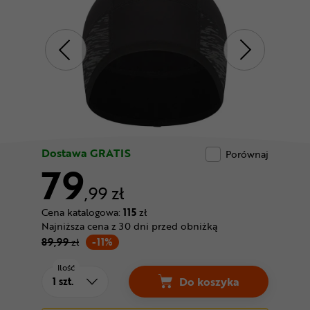
Odżywki
Nowości
Superoferta
Dostawa GRATIS
Porównaj
79
,99 zł
Cena katalogowa:
115
zł
Najniższa cena z 30 dni przed obniżką
89,99
zł
-11%
Ilość
Do koszyka
Czapka SHIMANO Ther