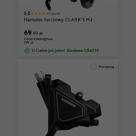
5,0
2 opinie
Hamulec tarczowy CLARK'S M2
69
,99 zł
Cena katalogowa:
199 zł
U Ciebie
już jutro!
Dostawa GRATIS
Porównaj