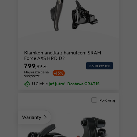
Klamkomanetka z hamulcem SRAM
Force AXS HRD D2
799
,99 zł
Do
10 rat 0
%
Najniższa cena:
-15%
949,99 zł
U Ciebie
już jutro!
Dostawa GRATIS
Porównaj
Warianty