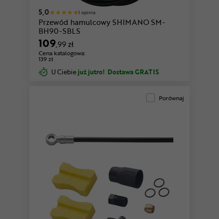
5,0
1 opinia
Przewód hamulcowy SHIMANO SM-
BH90-SBLS
109
,99 zł
Cena katalogowa:
139 zł
U Ciebie
już jutro!
Dostawa GRATIS
Porównaj