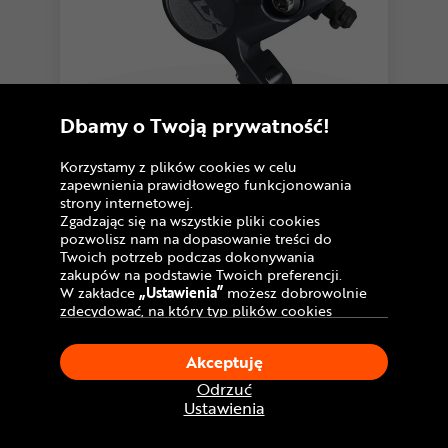
4,6
Dbamy o Twoją prywatność!
9 opinii
Zacisk hamulca tarczowego SHIMANO
SLX BR-M7100
Korzystamy z plików cookies w celu
114
,99 zł
zapewnienia prawidłowego funkcjonowania
strony internetowej.
Cena katalogowa:
161 zł
Zgadzając się na wszystkie pliki cookies
pozwolisz nam na dopasowanie treści do
U Ciebie
już jutro!
Dostawa GRATIS
Twoich potrzeb podczas dokonywania
Dostępny również stacjonarnie
Sprawdź dostępność w salonach
zakupów na podstawie Twoich preferencji.
W zakładce
„Ustawienia”
możesz dobrowolnie
zdecydować, na który typ plików cookies
Porównaj
chciałbyś zezwolić.
Klikając
„Akceptuję”
, wyrażasz zgodę na
Akceptuję
stosowanie ciasteczek zgodnie z ustawieniami
Twojej przeglądarki.
Odrzuć
W dowolnym momencie, możesz dokonać
Ustawienia
zmiany swojego wyboru klikając opcję
„Ustawienia”
w Polityce Cookies.