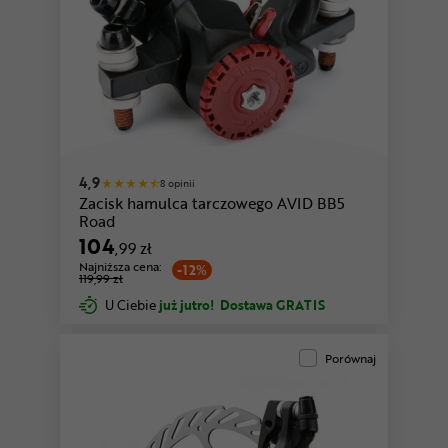
4,9
8 opinii
Zacisk hamulca tarczowego AVID BB5
Road
104
,99 zł
Najniższa cena:
-12%
119,99 zł
U Ciebie
już jutro!
Dostawa GRATIS
Porównaj