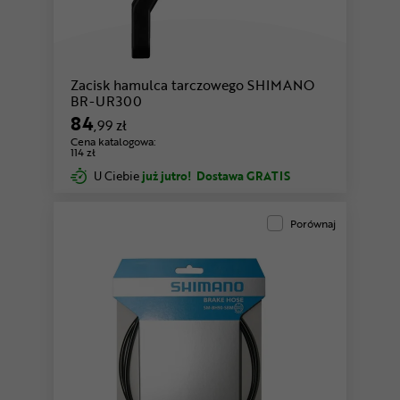
Zacisk hamulca tarczowego SHIMANO
BR-UR300
84
,99 zł
Cena katalogowa:
114 zł
U Ciebie
już jutro!
Dostawa GRATIS
Porównaj