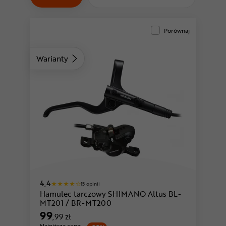
Odżywki
Nowości
Porównaj
Superoferta
Warianty
4,4
15 opinii
Hamulec tarczowy SHIMANO Altus BL-
MT201 / BR-MT200
99
,99 zł
Najniższa cena: