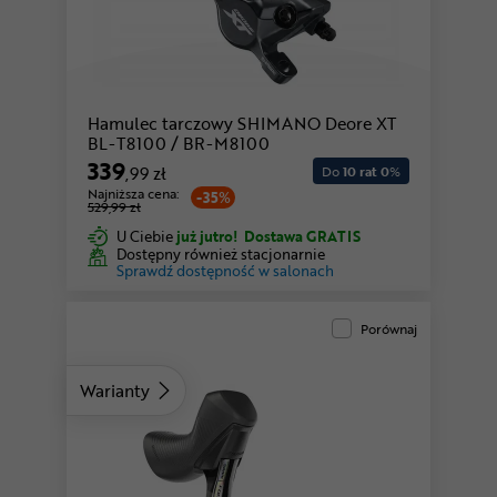
Hamulec tarczowy SHIMANO Deore XT
BL-T8100 / BR-M8100
339
,99 zł
Do
10 rat 0
%
Najniższa cena:
-35%
529,99 zł
U Ciebie
już jutro!
Dostawa GRATIS
Dostępny również stacjonarnie
Sprawdź dostępność w salonach
Porównaj
Warianty