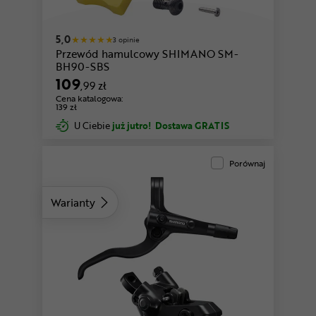
5,0
3 opinie
Przewód hamulcowy SHIMANO SM-
BH90-SBS
109
,99 zł
Cena katalogowa:
139 zł
U Ciebie
już jutro!
Dostawa GRATIS
Porównaj
Warianty