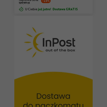
-23%
129,99 zł
U Ciebie
już jutro!
Dostawa GRATIS