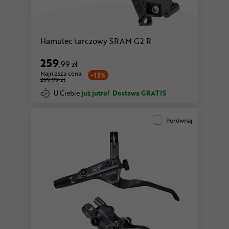
Hamulec tarczowy SRAM G2 R
259
,99 zł
Najniższa cena:
-13%
299,99 zł
U Ciebie
już jutro!
Dostawa GRATIS
Porównaj