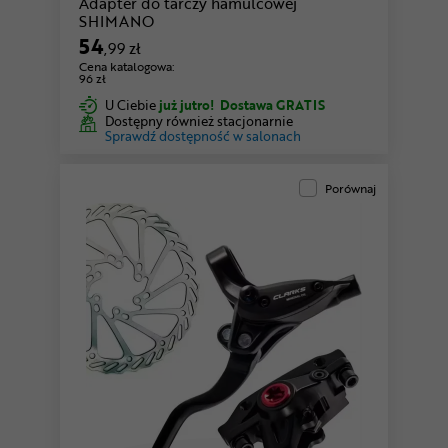
Adapter do tarczy hamulcowej
SHIMANO
54
,99 zł
Cena katalogowa:
96 zł
U Ciebie
już jutro!
Dostawa GRATIS
Dostępny również stacjonarnie
Sprawdź dostępność w salonach
Porównaj