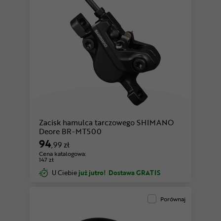
Zacisk hamulca tarczowego SHIMANO
Deore BR-MT500
94
,99 zł
Cena katalogowa:
147 zł
U Ciebie
już jutro!
Dostawa GRATIS
Porównaj