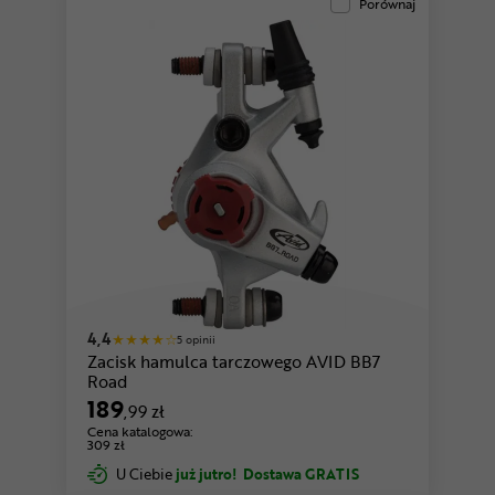
Porównaj
4,4
5 opinii
Zacisk hamulca tarczowego AVID BB7
Road
189
,99 zł
Cena katalogowa:
309 zł
U Ciebie
już jutro!
Dostawa GRATIS