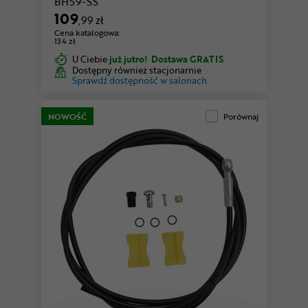
BH59-SS
109
,99 zł
Cena katalogowa:
134 zł
U Ciebie
już jutro!
Dostawa GRATIS
Dostępny również stacjonarnie
Sprawdź dostępność w salonach
NOWOŚĆ
Porównaj