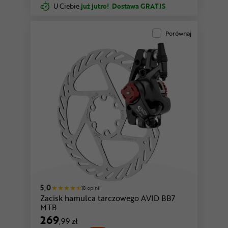
U Ciebie
już jutro!
Dostawa GRATIS
Porównaj
5,0
18 opinii
Zacisk hamulca tarczowego AVID BB7
MTB
269
,99 zł