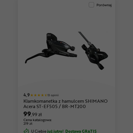
Porównaj
4,9
13 opinii
Klamkomanetka z hamulcem SHIMANO
Acera ST-EF505 / BR-MT200
99
,99 zł
Cena katalogowa:
219 zł
U Ciebie
już jutro!
Dostawa GRATIS