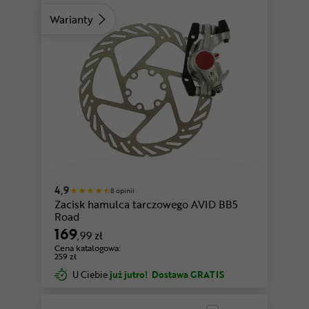
Warianty
4,9
8 opinii
Zacisk hamulca tarczowego AVID BB5
Road
169
,99 zł
Cena katalogowa:
259 zł
U Ciebie
już jutro!
Dostawa GRATIS