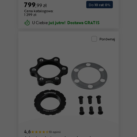
799
,99 zł
Do
10 rat 0
%
Cena katalogowa:
1 299 zł
U Ciebie
już jutro!
Dostawa GRATIS
Porównaj
4,6
10 opinii