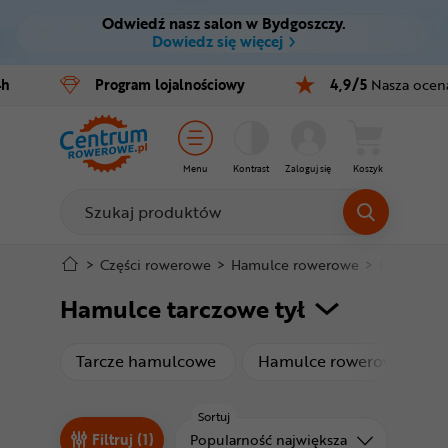
Odwiedź nasz salon w Bydgoszczy.
Ctrl
M
Dowiedz się więcej
Rowery
4h
Program
lojalnościowy
4,9/5
Nasza ocen
Menu główne
E-bike
Filtry
Części
Menu
Kontrast
Zaloguj się
Koszyk
Produkty
Akcesoria
Odzież
Stopka
>
Części rowerowe
>
Hamulce rowerowe
>
Hamulce t
Hamulce tarczowe tył
Kaski
Mapa strony
Buty
produkty
Tarcze hamulcowe
Hamulce rowerowe mech
Warsztat
Sortuj
Sortuj od
Filtruj (1)
Popularność największa