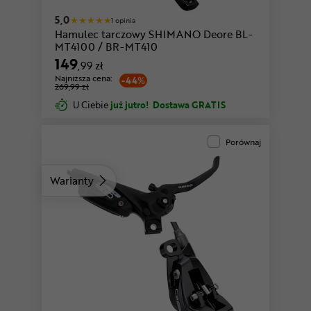
5,0
1 opinia
Hamulec tarczowy SHIMANO Deore BL-
MT4100 / BR-MT410
149
,99 zł
Najniższa cena:
-44%
269,99 zł
U Ciebie
już jutro!
Dostawa GRATIS
Porównaj
Warianty