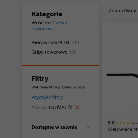
Znaleźliśmy
Kategorie
Wróć do
Części
rowerowe
produkty
Kierownice MTB
(10)
produkty
Gripy rowerowe
(5)
Filtry
Wybranie filtra przeładuje listę
Wyczyść filtry
Marka:
TRUVATIV
5,0
4 o
Dostępne w salonie
Kierownica M