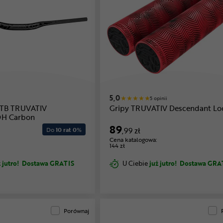
5,0
5 opinii
MTB TRUVATIV
Gripy TRUVATIV Descendant Lo
DH Carbon
89
Do
10 rat 0
%
,99 zł
Cena katalogowa:
144 zł
 jutro!
Dostawa GRATIS
U Ciebie
już jutro!
Dostawa GRA
Porównaj