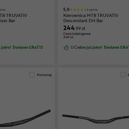
5,0
pinia
2 opinie
MTB TRUVATIV
Kierownica MTB TRUVATIV
iser Bar
Descendant DH Bar
244
,99 zł
Cena katalogowa:
349 zł
 jutro!
Dostawa GRATIS
U Ciebie
już jutro!
Dostawa GRA
Porównaj