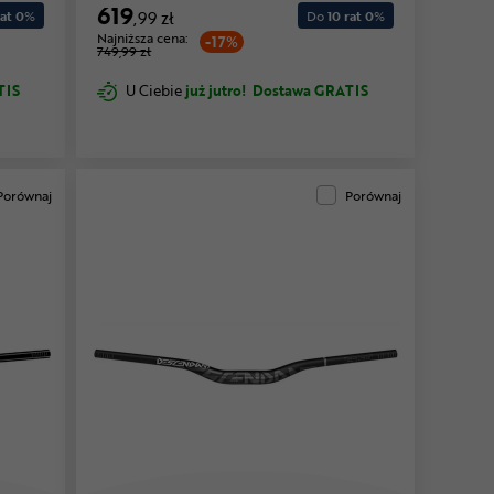
619
at 0
%
,99 zł
Do
10 rat 0
%
Najniższa cena:
-17%
749,99 zł
TIS
U Ciebie
już jutro!
Dostawa GRATIS
Porównaj
Porównaj