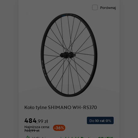
Porównaj
Koło tylne SHIMANO WH-RS370
484
,99 zł
Do
10 rat 0
%
Najniższa cena:
-36%
768,99 zł