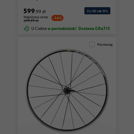
599
,99 zł
Do
10 rat 0
%
Najniższa cena:
-14%
699,99 zł
U Ciebie
w poniedziałek!
Dostawa GRATIS
Porównaj