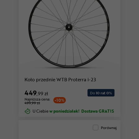
Koło przednie WTB Proterra i-23
449
,99 zł
Do
10 rat 0
%
Najniższa cena:
-10%
499,99 zł
U Ciebie
w poniedziałek!
Dostawa GRATIS
Porównaj