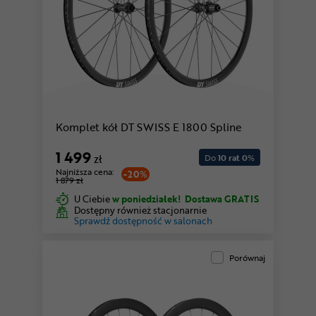
Komplet kół DT SWISS E 1800 Spline
1 499
zł
Do
10 rat 0
%
Najniższa cena:
-20%
1 879 zł
U Ciebie
w poniedziałek!
Dostawa GRATIS
Dostępny również stacjonarnie
Sprawdź dostępność w salonach
Porównaj