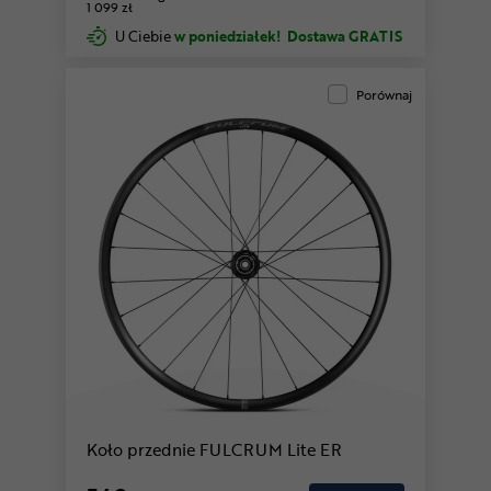
1 099 zł
U Ciebie
w poniedziałek!
Dostawa GRATIS
Porównaj
Koło przednie FULCRUM Lite ER