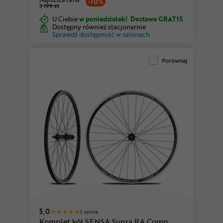
-10%
3 199 zł
U Ciebie
w poniedziałek!
Dostawa GRATIS
Dostępny również stacjonarnie
Sprawdź dostępność w salonach
Porównaj
5,0
2 opinie
Komplet kół SENSA Supra RA Comp