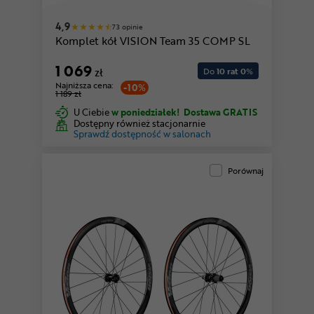
4,9
73 opinie
Komplet kół VISION Team 35 COMP SL
1 069
zł
Do
10 rat 0
%
Najniższa cena:
-10%
1 189 zł
U Ciebie
w poniedziałek!
Dostawa GRATIS
Dostępny również stacjonarnie
Sprawdź dostępność w salonach
Porównaj