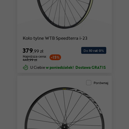
Koło tylne WTB Speedterra i-23
379
,99 zł
Do
10 rat 0
%
Najniższa cena:
-15%
449,99 zł
U Ciebie
w poniedziałek!
Dostawa GRATIS
Porównaj