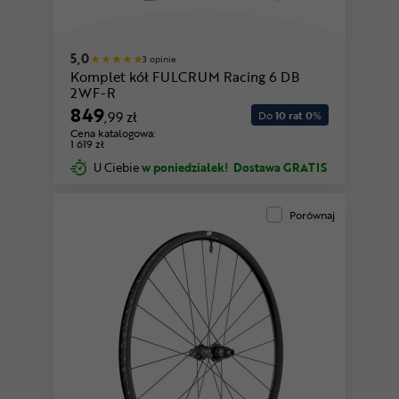
5,0
3 opinie
Komplet kół FULCRUM Racing 6 DB
2WF-R
849
,99 zł
Do
10 rat 0
%
Cena katalogowa:
1 619 zł
U Ciebie
w poniedziałek!
Dostawa GRATIS
Porównaj