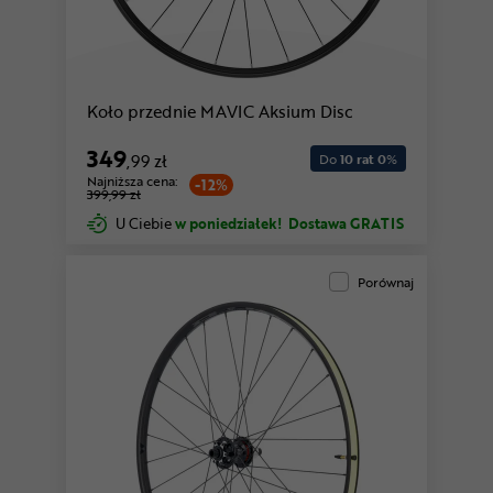
Koło przednie MAVIC Aksium Disc
349
,99 zł
Do
10 rat 0
%
Najniższa cena:
-12%
399,99 zł
U Ciebie
w poniedziałek!
Dostawa GRATIS
Porównaj