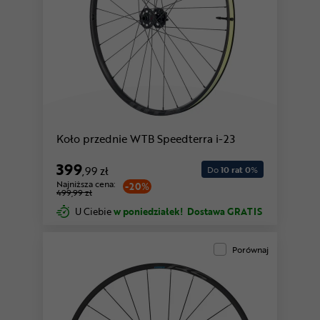
Koło przednie WTB Speedterra i-23
399
,99 zł
Do
10 rat 0
%
Najniższa cena:
-20%
499,99 zł
U Ciebie
w poniedziałek!
Dostawa GRATIS
Porównaj