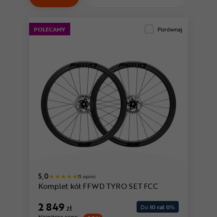
Odżywki
Nowości
POLECAMY
Porównaj
Superoferta
5,0
15 opinii
Komplet kół FFWD TYRO SET FCC
2 849
zł
Do
10 rat 0
%
Najniższa cena: