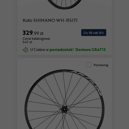
Koło SHIMANO WH-RS171
329
,99 zł
Do
10 rat 0
%
Cena katalogowa:
547 zł
U Ciebie
w poniedziałek!
Dostawa GRATIS
Porównaj