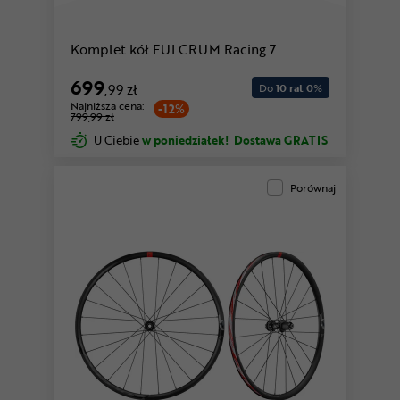
Komplet kół FULCRUM Racing 7
699
,99 zł
Do
10 rat 0
%
Najniższa cena:
-12%
799,99 zł
U Ciebie
w poniedziałek!
Dostawa GRATIS
Porównaj