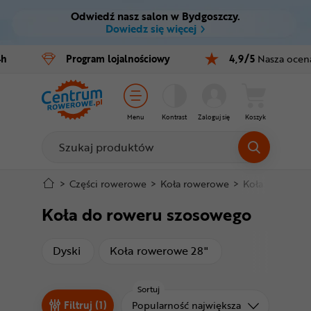
Odwiedź nasz salon w Bydgoszczy.
Ctrl
M
Dowiedz się więcej
Rowery
4h
Program
lojalnościowy
4,9/5
Nasza ocen
Menu główne
E-bike
Filtry
Części
Menu
Kontrast
Zaloguj się
Koszyk
Produkty
Akcesoria
Odzież
Stopka
>
Części rowerowe
>
Koła rowerowe
>
Koła do rower
Koła do roweru szosowego
Kaski
Mapa strony
Buty
produkty
produkty
Dyski
Koła rowerowe 28"
Warsztat
Sortuj
Sortuj od
Filtruj (1)
Popularność największa