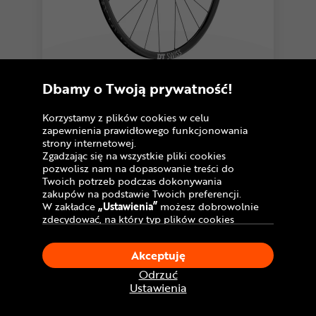
Koło tylne DT SWISS ER 1600 Spline
Dbamy o Twoją prywatność!
899
,99 zł
Do
10 rat 0
%
Korzystamy z plików cookies w celu
Najniższa cena:
zapewnienia prawidłowego funkcjonowania
-10%
999,99 zł
strony internetowej.
U Ciebie
w poniedziałek!
Dostawa GRATIS
Zgadzając się na wszystkie pliki cookies
pozwolisz nam na dopasowanie treści do
Twoich potrzeb podczas dokonywania
Porównaj
zakupów na podstawie Twoich preferencji.
W zakładce
„Ustawienia”
możesz dobrowolnie
zdecydować, na który typ plików cookies
chciałbyś zezwolić.
Klikając
„Akceptuję”
, wyrażasz zgodę na
Akceptuję
stosowanie ciasteczek zgodnie z ustawieniami
Twojej przeglądarki.
Odrzuć
W dowolnym momencie, możesz dokonać
Ustawienia
zmiany swojego wyboru klikając opcję
„Ustawienia”
w Polityce Cookies.