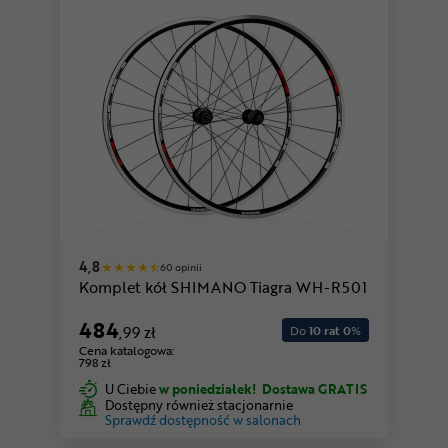
4,8
60 opinii
Komplet kół SHIMANO Tiagra WH-R501
484
,99 zł
Do
10 rat 0
%
Cena katalogowa:
798 zł
U Ciebie
w poniedziałek!
Dostawa GRATIS
Dostępny również stacjonarnie
Sprawdź dostępność w salonach