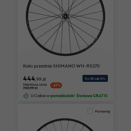
Koło przednie SHIMANO WH-RS370
444
,99 zł
Do
10 rat 0
%
Najniższa cena:
-37%
706,99 zł
U Ciebie
w poniedziałek!
Dostawa GRATIS
Porównaj