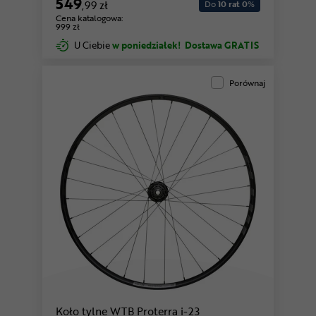
549
,99 zł
Do
10 rat 0
%
Cena katalogowa:
999 zł
U Ciebie
w poniedziałek!
Dostawa GRATIS
Porównaj
Koło tylne WTB Proterra i-23