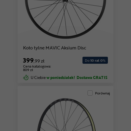
Koło tylne MAVIC Aksium Disc
399
,99 zł
Do
10 rat 0
%
Cena katalogowa:
809 zł
U Ciebie
w poniedziałek!
Dostawa GRATIS
Porównaj