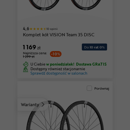
4,6
10 opinii
Komplet kół VISION Team 35 DISC
1 169
zł
Do
10 rat 0
%
Najniższa cena:
-10%
1 299 zł
U Ciebie
w poniedziałek!
Dostawa GRATIS
Dostępny również stacjonarnie
Sprawdź dostępność w salonach
Porównaj
Warianty