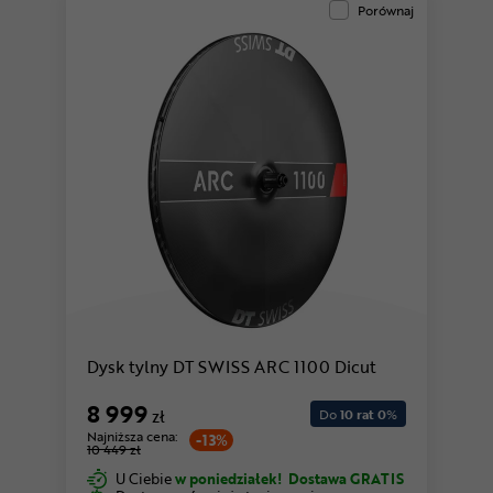
Porównaj
Dysk tylny DT SWISS ARC 1100 Dicut
8 999
zł
Do
10 rat 0
%
Najniższa cena:
-13%
10 449 zł
U Ciebie
w poniedziałek!
Dostawa GRATIS