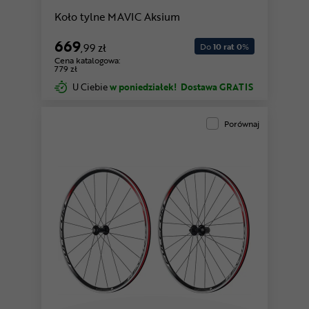
Koło tylne MAVIC Aksium
669
,99 zł
Do
10 rat 0
%
Cena katalogowa:
779 zł
U Ciebie
w poniedziałek!
Dostawa GRATIS
Porównaj