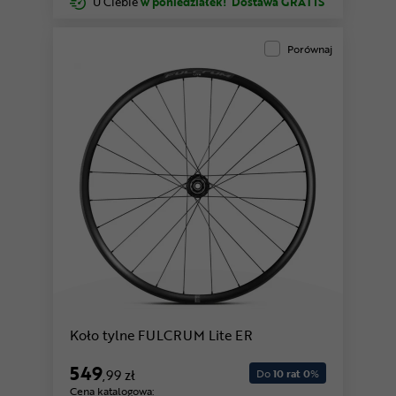
U Ciebie
w poniedziałek!
Dostawa GRATIS
Porównaj
Koło tylne FULCRUM Lite ER
549
,99 zł
Do
10 rat 0
%
Cena katalogowa: