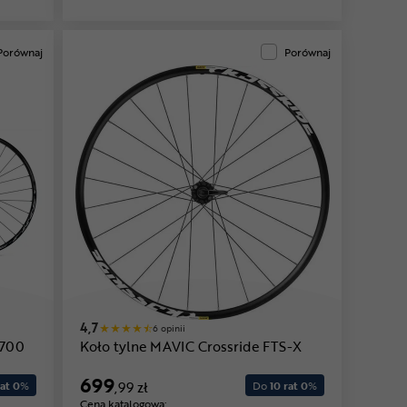
Porównaj
Porównaj
4,7
6 opinii
 700
Koło tylne MAVIC Crossride FTS-X
699
at 0
%
,99 zł
Do
10 rat 0
%
Cena katalogowa: