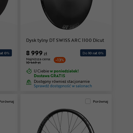
Dysk tylny DT SWISS ARC 1100 Dicut
8 999
at 0
%
zł
Do
10 rat 0
%
Najniższa cena:
-13%
10 449 zł
U Ciebie
w poniedziałek!
Dostawa GRATIS
Dostępny również stacjonarnie
Sprawdź dostępność w salonach
Porównaj
Porównaj