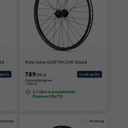
ld
Koło tylne DARTMOOR Shield
789
at 0
%
,99 zł
Do
10 rat 0
%
Cena katalogowa:
1 029 zł
U Ciebie
w poniedziałek!
Dostawa GRATIS
Porównaj
Porównaj