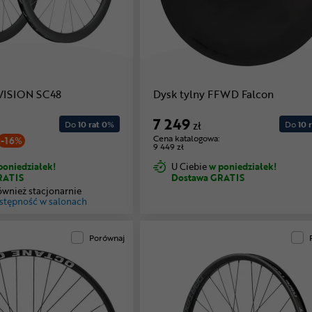
VISION SC48
Dysk tylny FFWD Falcon
7 249
Do
10 rat 0
%
zł
Do
10 r
Cena katalogowa:
-16%
9 449 zł
poniedziałek!
U Ciebie
w poniedziałek!
RATIS
Dostawa GRATIS
ównież stacjonarnie
stępność w salonach
Porównaj