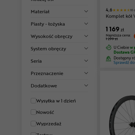
4,6
10 
Materiał
Komplet kół 
Piasty - łożyska
1 169
zł
Najniższa cena:
Wysokość obręczy
1 299 zł
U Ciebie
w 
System obręczy
Dostawa G
Dostępny r
Seria
Sprawdź do
Przeznaczenie
Dodatkowe
Wysyłka w 1 dzień
Nowość
Wyprzedaż