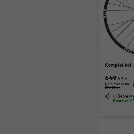
Komplet kół
649
,99 zł
Najniższa cena:
799,99 zł
U Ciebie
w 
Dostawa G