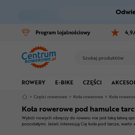
Odwie
Control
M
Program
lojalnościowy
4,9
Menu główne
Filtry
Produkty
ROWERY
E-BIKE
CZĘŚCI
AKCESO
Stopka
>
Części rowerowe
>
Koła rowerowe
>
Koła rowero
Mapa strony
Koła rowerowe pod hamulce tar
Wybór nowych obręczy do roweru nie jest taką łatwą sp
pozostałymi. Jeżeli interesują Cię koła pod tarcze, warto