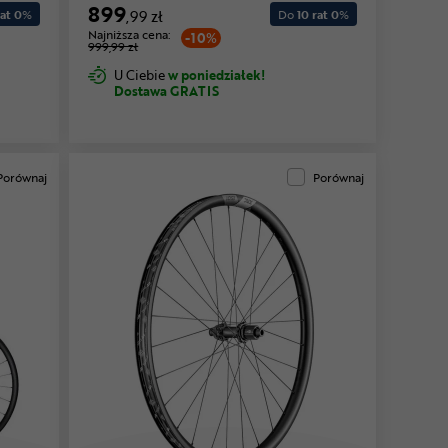
899
at 0
%
,99 zł
Do
10 rat 0
%
Najniższa cena:
-10%
999,99 zł
U Ciebie
w poniedziałek!
Dostawa GRATIS
Porównaj
Porównaj