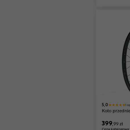
5,0
1 o
Koło przednie
399
,99 zł
Cena katalogowa: