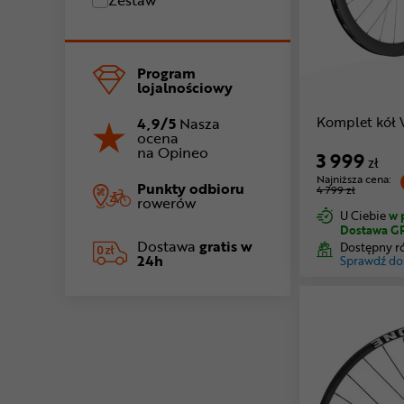
Zestaw
Program
lojalnościowy
Komplet kół 
4,9/5
Nasza
ocena
na Opineo
3 999
zł
Najniższa cena:
Punkty odbioru
4 799 zł
rowerów
U Ciebie
w 
Dostawa G
Dostawa
gratis w
Dostępny r
24h
Sprawdź do