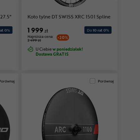
27.5"
Koło tylne DT SWISS XRC 1501 Spline
1 999
at 0
%
zł
Do
10 rat 0
%
Najniższa cena:
-20%
2 499 zł
U Ciebie
w poniedziałek!
Dostawa GRATIS
Porównaj
Porównaj