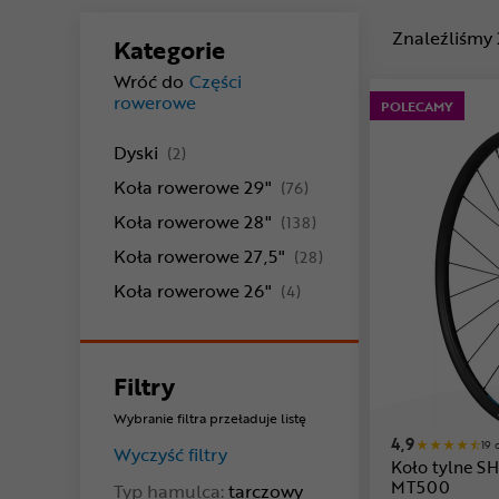
Znaleźliśmy
Kategorie
Wróć do
Części
rowerowe
POLECAMY
produkty
Dyski
(2)
produkty
Koła rowerowe 29"
(76)
produkty
Koła rowerowe 28"
(138)
produkty
Koła rowerowe 27,5"
(28)
produkty
Koła rowerowe 26"
(4)
Filtry
Wybranie filtra przeładuje listę
4,9
19 
Wyczyść filtry
Koło tylne 
MT500
Typ hamulca:
tarczowy