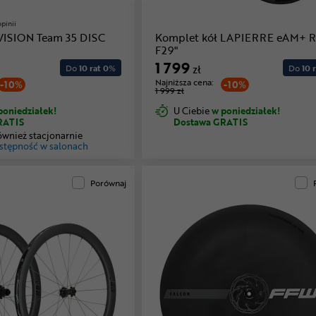
opinii
VISION Team 35 DISC
Komplet kół LAPIERRE eAM+ R
F29"
1 799
Do
10 rat 0
%
zł
Do
10 r
Najniższa cena:
-10%
-10%
1 999 zł
poniedziałek!
U Ciebie
w poniedziałek!
RATIS
Dostawa GRATIS
ównież stacjonarnie
stępność w salonach
Porównaj