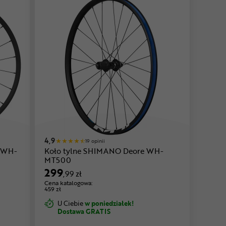
4,9
19 opinii
 WH-
Koło tylne SHIMANO Deore WH-
MT500
299
,99 zł
Cena katalogowa:
459 zł
U Ciebie
w poniedziałek!
Dostawa GRATIS