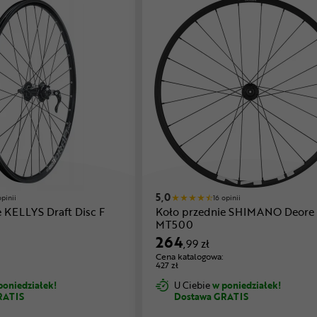
5,0
opinii
16 opinii
 KELLYS Draft Disc F
Koło przednie SHIMANO Deore
MT500
264
,99 zł
Cena katalogowa:
427 zł
poniedziałek!
U Ciebie
w poniedziałek!
RATIS
Dostawa GRATIS