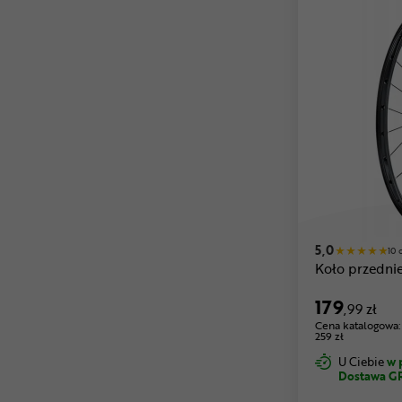
5,0
10 
Koło przednie
179
,99 zł
Cena katalogowa:
259 zł
U Ciebie
w 
Dostawa G