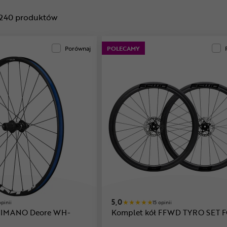
240
produktów
Porównaj
POLECAMY
5,0
opinii
15 opinii
SHIMANO Deore WH-
Komplet kół FFWD TYRO SET 