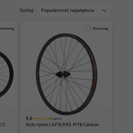
Sortuj od
Sortuj
Popularność największa
Porównaj
Porównaj
5,0
2 opinie
FCC
Koło tylne LAPIERRE MTB Carbon