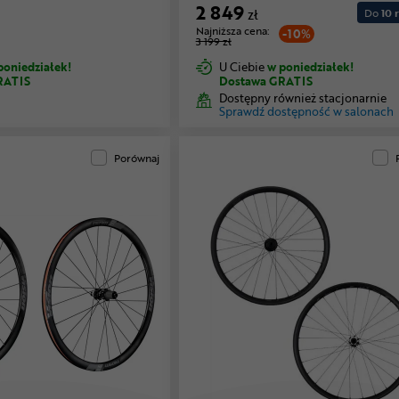
2 849
zł
Do
10 r
Najniższa cena:
-10%
3 199 zł
poniedziałek!
U Ciebie
w poniedziałek!
RATIS
Dostawa GRATIS
Dostępny również stacjonarnie
Sprawdź dostępność w salonach
Porównaj