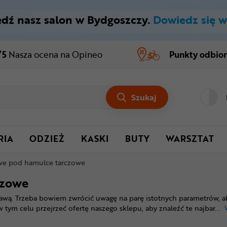
dź nasz salon w Bydgoszczy.
Dowiedz się w
/5
Nasza ocena
na Opineo
Punkty odbio
Szukaj
RIA
ODZIEŻ
KASKI
BUTY
WARSZTAT
we pod hamulce tarczowe
czowe
rawą. Trzeba bowiem zwrócić uwagę na parę istotnych parametrów, 
 w tym celu przejrzeć ofertę naszego sklepu, aby znaleźć te najbar
...