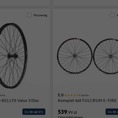
Porównaj
5,0
pinia
1 opinia
 KELLYS Valor 3 Disc
Komplet kół FULCRUM E-FIRE
539
Do
10 rat 0
%
,99 zł
Do
10 r
Cena katalogowa: