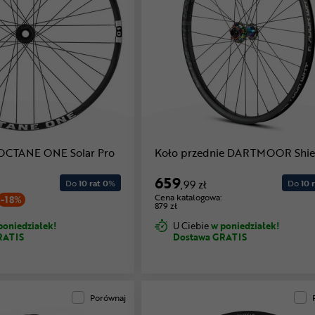
 OCTANE ONE Solar Pro
Koło przednie DARTMOOR Shie
659
Do
10 rat 0
%
,99 zł
Do
10 r
Cena katalogowa:
-18%
879 zł
poniedziałek!
U Ciebie
w poniedziałek!
RATIS
Dostawa GRATIS
Porównaj