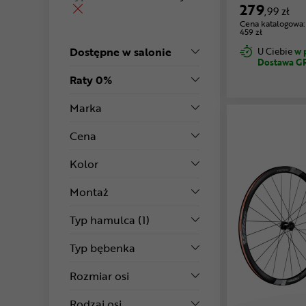
279
,99 zł
Cena katalogowa:
459 zł
Dostępne w salonie
U Ciebie
w 
Dostawa G
Raty 0%
Marka
Cena
Kolor
Montaż
Typ hamulca
(1)
Typ bębenka
Rozmiar osi
Rodzaj osi