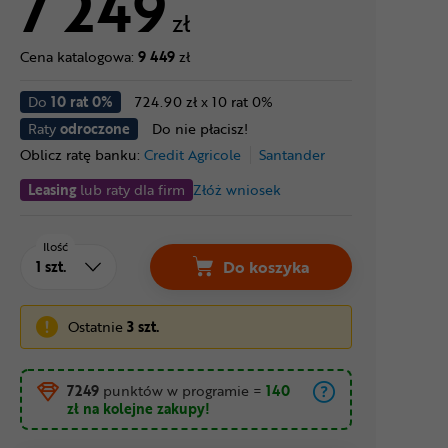
7 249
zł
Cena katalogowa:
9 449
zł
Do
10 rat 0%
724.90 zł x 10 rat 0%
Raty
odroczone
Do nie płacisz!
Oblicz ratę banku:
Credit Agricole
Santander
Leasing
lub raty dla firm
Złóż wniosek
Ilość
Do koszyka
Ostatnie
3 szt.
7249
punktów w programie
=
140
zł
na kolejne zakupy!