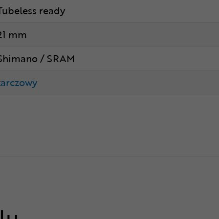
Tubeless ready
21 mm
Shimano / SRAM
tarczowy
lu