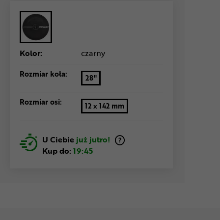
Kolor:
czarny
Rozmiar koła:
28"
Rozmiar osi:
12 x 142 mm
U Ciebie
już jutro!
Kup do:
19:45