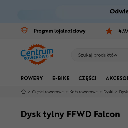
Odwie
Control
M
Program
lojalnościowy
4,9
Menu główne
Informacje o produkcie
Do koszyka
ROWERY
E-BIKE
CZĘŚCI
AKCESO
Szczegółowe informacje
>
Części rowerowe
>
Koła rowerowe
>
Dyski
>
Dysk
Stopka
Dysk tylny FFWD Falcon
Mapa strony