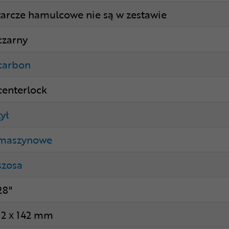
tarcze hamulcowe nie są w zestawie
czarny
carbon
centerlock
tył
maszynowe
szosa
28"
12 x 142 mm