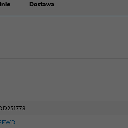
inie
Dostawa
DD251778
FFWD