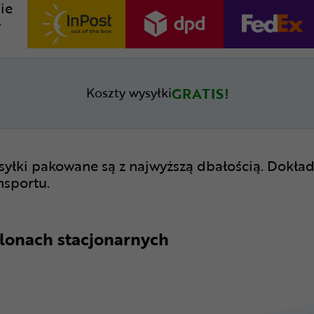
ie
w
GRATIS!
Koszty wysyłki
syłki pakowane są z najwyższą dbałością. Dokład
nsportu.
lonach stacjonarnych