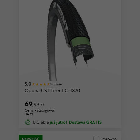
5,0
3 opinie
Opona CST Tirent C-1870
69
,99 zł
Cena katalogowa:
84 zł
U Ciebie
już jutro!
Dostawa GRATIS
NOWOŚĆ
Porównaj