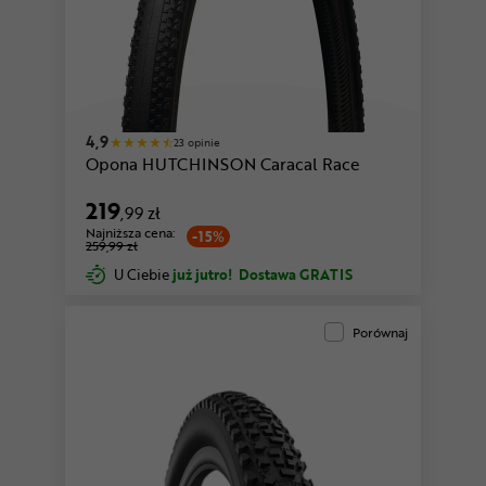
4,9
23 opinie
Opona HUTCHINSON Caracal Race
219
,99 zł
Najniższa cena:
-15%
259,99 zł
U Ciebie
już jutro!
Dostawa GRATIS
Porównaj