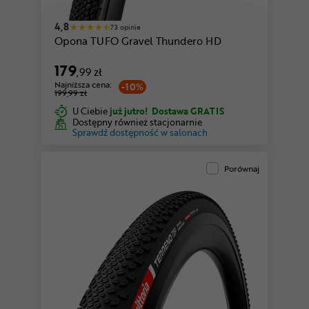
4,8
73 opinie
Opona TUFO Gravel Thundero HD
179
,99 zł
Najniższa cena:
-10%
199,99 zł
U Ciebie
już jutro!
Dostawa GRATIS
Dostępny również stacjonarnie
Sprawdź dostępność w salonach
Porównaj