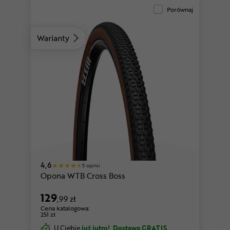
Porównaj
Warianty
4,6
5 opinii
Opona WTB Cross Boss
129
,99 zł
Cena katalogowa:
251 zł
U Ciebie
już jutro!
Dostawa GRATIS