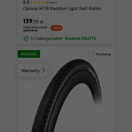
5,0
8 opinii
Opona WTB Raddler Light Fast Rollin
139
,99 zł
Najniższa cena:
-41%
239,99 zł
U Ciebie
już jutro!
Dostawa GRATIS
NOWOŚĆ
Porównaj
Warianty