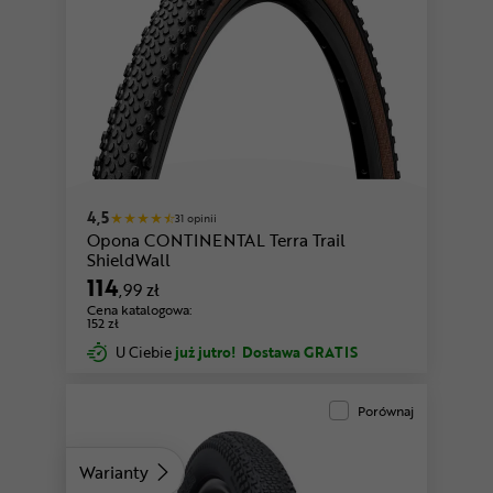
4,5
31 opinii
Opona CONTINENTAL Terra Trail
ShieldWall
114
,99 zł
Cena katalogowa:
152 zł
U Ciebie
już jutro!
Dostawa GRATIS
Porównaj
Warianty