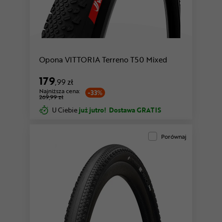
Opona VITTORIA Terreno T50 Mixed
179
,99 zł
Najniższa cena:
-33%
269,99 zł
U Ciebie
już jutro!
Dostawa GRATIS
Porównaj