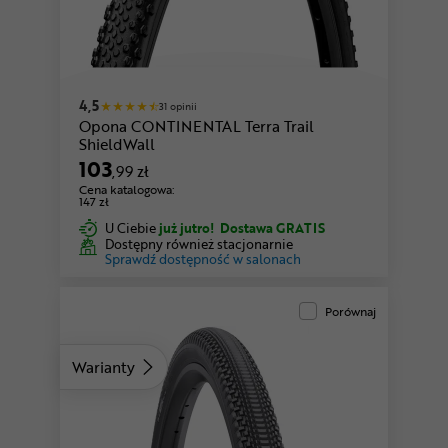
4,5
31 opinii
Opona CONTINENTAL Terra Trail
ShieldWall
103
,99 zł
Cena katalogowa:
147 zł
U Ciebie
już jutro!
Dostawa GRATIS
Dostępny również stacjonarnie
Sprawdź dostępność w salonach
Porównaj
Warianty