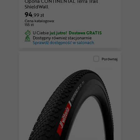
Opona CONTINENTAL Terra Trail
ShieldWall
94
,99 zł
Cena katalogowa:
155 zł
U Ciebie
już jutro!
Dostawa GRATIS
Dostępny również stacjonarnie
Sprawdź dostępność w salonach
Porównaj