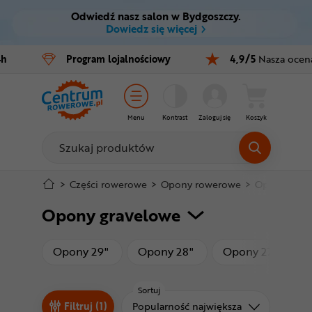
Odwiedź nasz salon w Bydgoszczy.
Ctrl
M
Dowiedz się więcej
Rowery
4h
Program
lojalnościowy
4,9/5
Nasza ocen
Menu główne
E-bike
Filtry
Części
Menu
Kontrast
Zaloguj się
Koszyk
Produkty
Akcesoria
Odzież
Stopka
>
Części rowerowe
>
Opony rowerowe
>
Opony grav
Opony gravelowe
Kaski
Mapa strony
Buty
produkty
produkty
pro
Opony 29"
Opony 28"
Opony 27,5"
Warsztat
Sortuj
Sortuj od
Filtruj (1)
Popularność największa