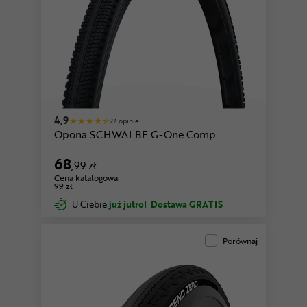
4,9
22 opinie
Opona SCHWALBE G-One Comp
68
,99 zł
Cena katalogowa:
99 zł
U Ciebie
już jutro!
Dostawa GRATIS
Porównaj