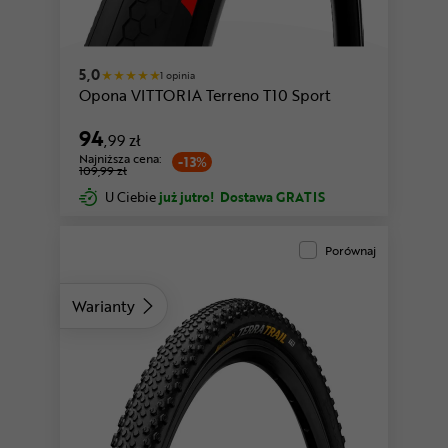
5,0
1 opinia
Opona VITTORIA Terreno T10 Sport
94
,99 zł
Najniższa cena:
-13%
109,99 zł
U Ciebie
już jutro!
Dostawa GRATIS
Porównaj
Warianty