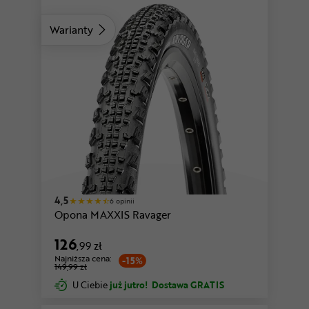
Warianty
4,5
6 opinii
Opona MAXXIS Ravager
126
,99 zł
Najniższa cena:
-15%
149,99 zł
U Ciebie
już jutro!
Dostawa GRATIS