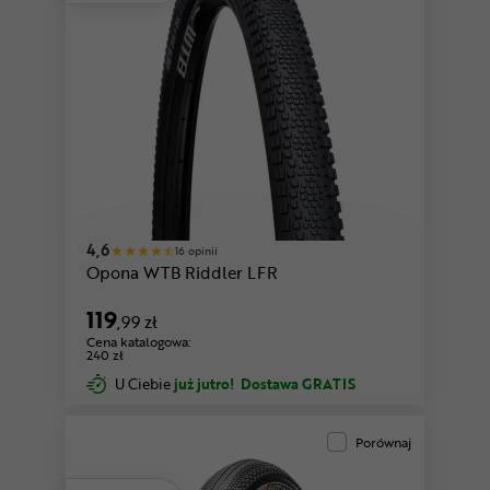
4,6
16 opinii
Opona WTB Riddler LFR
119
,99 zł
Cena katalogowa:
240 zł
U Ciebie
już jutro!
Dostawa GRATIS
Porównaj