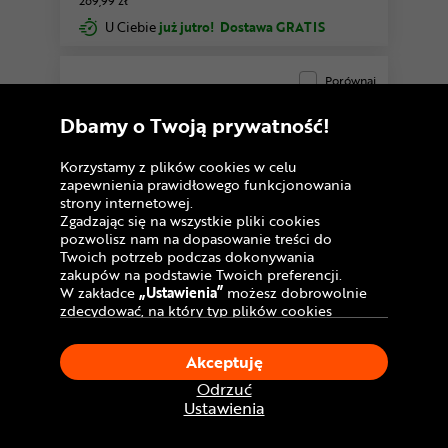
269,99 zł
U Ciebie
już jutro!
Dostawa GRATIS
Porównaj
Dbamy o Twoją prywatność!
Warianty
Korzystamy z plików cookies w celu
zapewnienia prawidłowego funkcjonowania
strony internetowej.
Zgadzając się na wszystkie pliki cookies
pozwolisz nam na dopasowanie treści do
Twoich potrzeb podczas dokonywania
zakupów na podstawie Twoich preferencji.
W zakładce
„Ustawienia”
możesz dobrowolnie
zdecydować, na który typ plików cookies
chciałbyś zezwolić.
Klikając
„Akceptuję”
, wyrażasz zgodę na
Akceptuję
stosowanie ciasteczek zgodnie z ustawieniami
Twojej przeglądarki.
Odrzuć
W dowolnym momencie, możesz dokonać
Opona VITTORIA Terreno T90 G2.0
Ustawienia
zmiany swojego wyboru klikając opcję
„Ustawienia”
w Polityce Cookies.
144