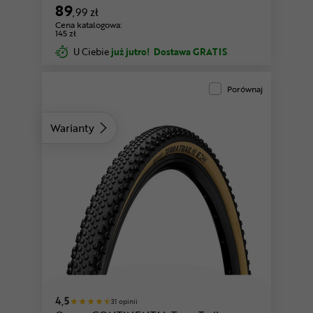
89
,99 zł
Cena katalogowa:
145 zł
U Ciebie
już jutro!
Dostawa GRATIS
Porównaj
Warianty
4,5
31 opinii