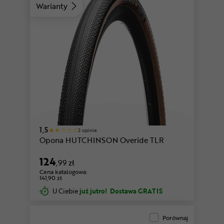
Warianty
1,5
2 opinie
Opona HUTCHINSON Overide TLR
124
,99 zł
Cena katalogowa:
141,90 zł
U Ciebie
już jutro!
Dostawa GRATIS
Porównaj