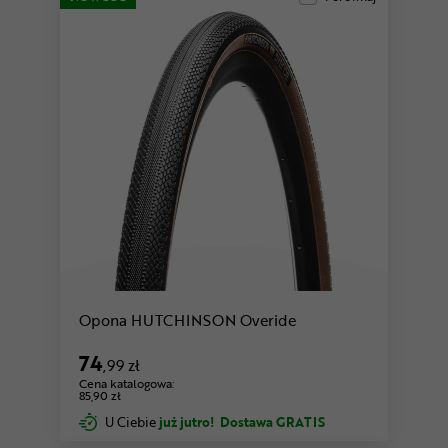
Opona HUTCHINSON Overide
74
,99 zł
Cena katalogowa:
85,90 zł
U Ciebie
już jutro!
Dostawa GRATIS