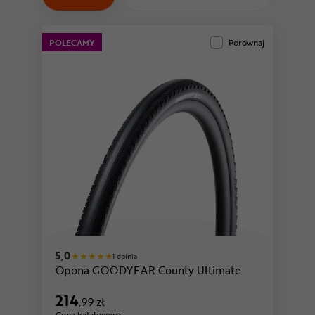
Odżywki
Nowości
POLECAMY
Porównaj
Superoferta
5,0
1 opinia
Opona GOODYEAR County Ultimate
214
,99 zł
Cena katalogowa: