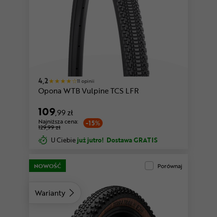
4,2
11 opinii
Opona WTB Vulpine TCS LFR
109
,99 zł
Najniższa cena:
-15%
129,99 zł
U Ciebie
już jutro!
Dostawa GRATIS
NOWOŚĆ
Porównaj
Warianty