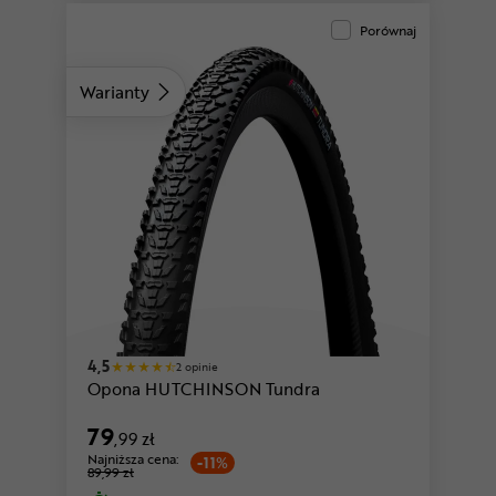
Porównaj
Warianty
4,5
2 opinie
Opona HUTCHINSON Tundra
79
,99 zł
Najniższa cena:
-11%
89,99 zł