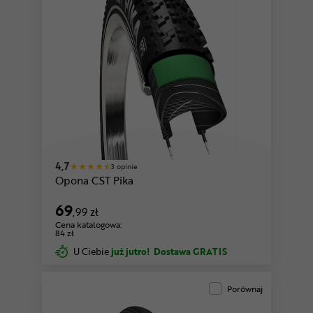
4,7
3 opinie
Opona CST Pika
69
,99 zł
Cena katalogowa:
84 zł
U Ciebie
już jutro!
Dostawa GRATIS
Porównaj