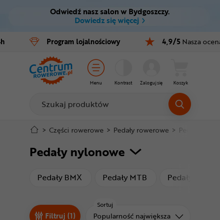
Odwiedź nasz salon w Bydgoszczy.
Ctrl
M
Dowiedz się więcej
Rowery
4h
Program
lojalnościowy
4,9/5
Nasza ocen
Menu główne
E-bike
Filtry
Części
Menu
Kontrast
Zaloguj się
Koszyk
Produkty
Akcesoria
Odzież
Stopka
>
Części rowerowe
>
Pedały rowerowe
>
Pedały nylo
Pedały nylonowe
Kaski
Mapa strony
Buty
produkty
produkty
Pedały BMX
Pedały MTB
Pedały szoso
Warsztat
Sortuj
Sortuj od
Filtruj (1)
Popularność największa