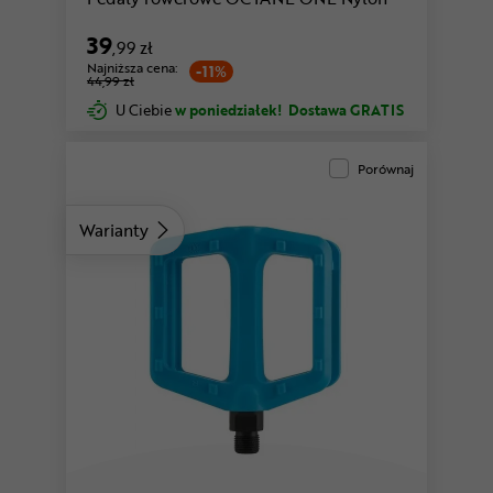
39
,99 zł
Najniższa cena:
-11%
44,99 zł
U Ciebie
w poniedziałek!
Dostawa GRATIS
Porównaj
Warianty