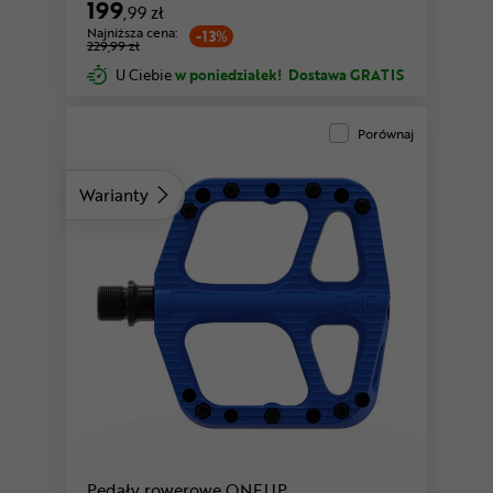
199
,99 zł
Najniższa cena:
-13%
229,99 zł
U Ciebie
w poniedziałek!
Dostawa GRATIS
Porównaj
Warianty
pomarańczowy
fioletowy
Pedały rowerowe ONEUP