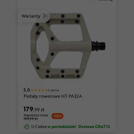
Warianty
czerwony
zielony
5,0
3 opinie
Pedały rowerowe HT PA32A
179
,99 zł
Najniższa cena:
-10%
199,99 zł
U Ciebie
w poniedziałek!
Dostawa GRATIS