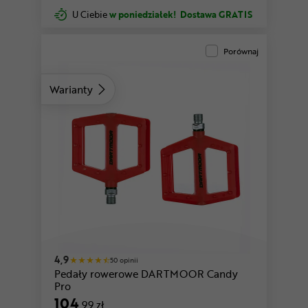
U Ciebie
w poniedziałek!
Dostawa GRATIS
Porównaj
Warianty
4,9
50 opinii
Pedały rowerowe DARTMOOR Candy
Pro
104
,99 zł