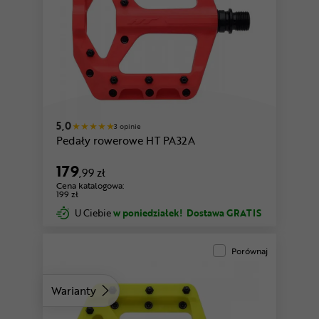
czerwony
zielony
5,0
3 opinie
Pedały rowerowe HT PA32A
179
,99 zł
Cena katalogowa:
199 zł
U Ciebie
w poniedziałek!
Dostawa GRATIS
Porównaj
Warianty