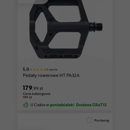
czerwony
zielony
5,0
3 opinie
Pedały rowerowe HT PA32A
179
,99 zł
Cena katalogowa:
199 zł
U Ciebie
w poniedziałek!
Dostawa GRATIS
Porównaj