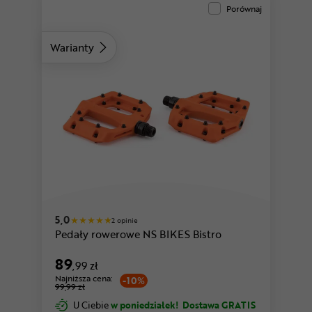
Porównaj
Warianty
5,0
2 opinie
Pedały rowerowe NS BIKES Bistro
89
,99 zł
Najniższa cena:
-10%
99,99 zł
U Ciebie
w poniedziałek!
Dostawa GRATIS