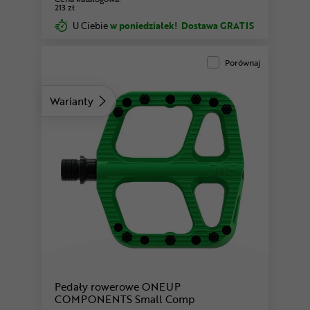
213 zł
U Ciebie
w poniedziałek!
Dostawa GRATIS
Porównaj
Warianty
pomarańczowy
fioletowy
Pedały rowerowe ONEUP
COMPONENTS Small Comp