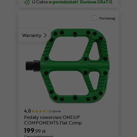
U Ciebie
w poniedziałek!
Dostawa GRATIS
Porównaj
Warianty
pomarańczowy
niebieski
4,0
2 opinie
Pedały rowerowe ONEUP
COMPONENTS Flat Comp
199
,99 zł
Cena katalogowa: