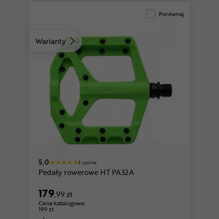
Porównaj
Warianty
czerwony
zielony
5,0
3 opinie
Pedały rowerowe HT PA32A
179
,99 zł
Cena katalogowa:
199 zł