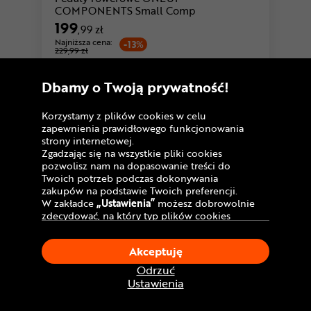
COMPONENTS Small Comp
199
,99 zł
Najniższa cena:
-13%
229,99 zł
U Ciebie
w poniedziałek!
Dostawa GRATIS
Dbamy o Twoją prywatność!
Porównaj
Korzystamy z plików cookies w celu
zapewnienia prawidłowego funkcjonowania
strony internetowej.
Warianty
Zgadzając się na wszystkie pliki cookies
pozwolisz nam na dopasowanie treści do
Twoich potrzeb podczas dokonywania
zakupów na podstawie Twoich preferencji.
W zakładce
„Ustawienia”
możesz dobrowolnie
zdecydować, na który typ plików cookies
chciałbyś zezwolić.
Klikając
„Akceptuję”
, wyrażasz zgodę na
Akceptuję
stosowanie ciasteczek zgodnie z ustawieniami
Twojej przeglądarki.
Odrzuć
W dowolnym momencie, możesz dokonać
Ustawienia
pomarańczowy
fioletowy
zmiany swojego wyboru klikając opcję
„Ustawienia”
w Polityce Cookies.