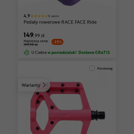
4,9
12 opinii
Pedały rowerowe RACE FACE Ride
149
,99 zł
Najniższa cena:
-25%
199,99 zł
U Ciebie
w poniedziałek!
Dostawa GRATIS
Porównaj
Warianty