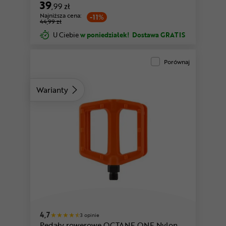
39
,99 zł
Najniższa cena:
-11%
44,99 zł
U Ciebie
w poniedziałek!
Dostawa GRATIS
Porównaj
Warianty
4,7
3 opinie
Pedały rowerowe OCTANE ONE Nylon