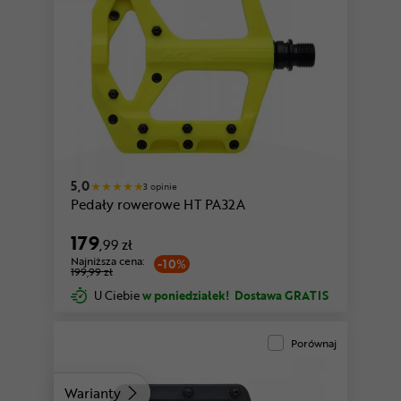
czerwony
zielony
5,0
3 opinie
Pedały rowerowe HT PA32A
179
,99 zł
Najniższa cena:
-10%
199,99 zł
U Ciebie
w poniedziałek!
Dostawa GRATIS
Porównaj
Warianty