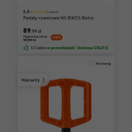
5,0
2 opinie
Pedały rowerowe NS BIKES Bistro
89
,99 zł
Najniższa cena:
-10%
99,99 zł
U Ciebie
w poniedziałek!
Dostawa GRATIS
Porównaj
Warianty