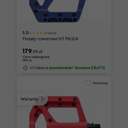
czerwony
zielony
5,0
3 opinie
Pedały rowerowe HT PA32A
179
,99 zł
Cena katalogowa:
199 zł
U Ciebie
w poniedziałek!
Dostawa GRATIS
Porównaj
Warianty