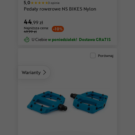
5,0
3 opinie
Pedały rowerowe NS BIKES Nylon
44
,99 zł
Najniższa cena:
-10%
49,99 zł
U Ciebie
w poniedziałek!
Dostawa GRATIS
Porównaj
Warianty