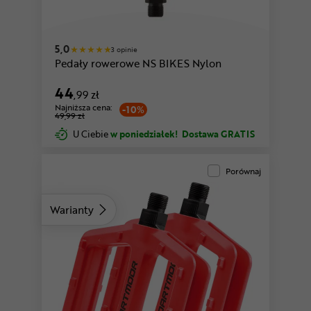
5,0
3 opinie
Pedały rowerowe NS BIKES Nylon
44
,99 zł
Najniższa cena:
-10%
49,99 zł
U Ciebie
w poniedziałek!
Dostawa GRATIS
Porównaj
Warianty