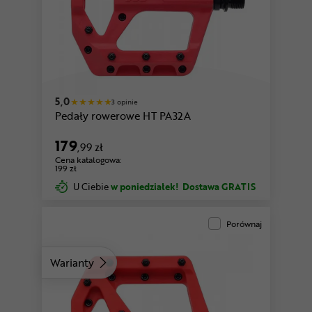
czerwony
zielony
5,0
3 opinie
Pedały rowerowe HT PA32A
179
,99 zł
Cena katalogowa:
199 zł
U Ciebie
w poniedziałek!
Dostawa GRATIS
Porównaj
Warianty