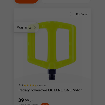
Odżywki
Nowości
Porównaj
Superoferta
Warianty
4,7
3 opinie
Pedały rowerowe OCTANE ONE Nylon
39
,99 zł
Najniższa cena: