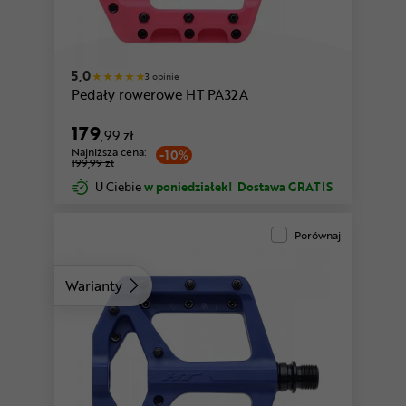
czerwony
zielony
5,0
3 opinie
Pedały rowerowe HT PA32A
179
,99 zł
Najniższa cena:
-10%
199,99 zł
U Ciebie
w poniedziałek!
Dostawa GRATIS
Porównaj
Warianty